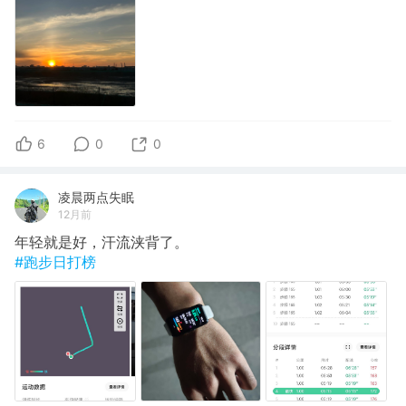
6
0
0
凌晨两点失眠
12月前
年轻就是好，汗流浃背了。
#跑步日打榜