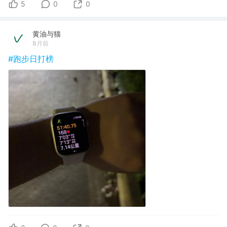
5
0
0
黄油与猫
8月前
#跑步日打榜