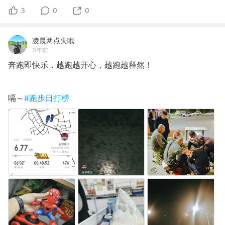
3
0
0
凌晨两点失眠
3年前
奔跑即快乐，越跑越开心，越跑越释然！
​嗝～
#跑步日打榜