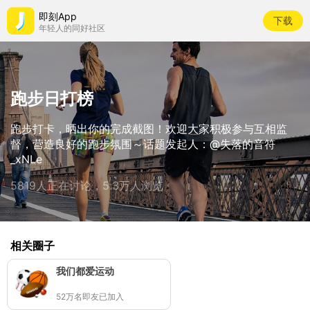
即刻App
下载
年轻人的同好社区
跑步日打榜
跑步打卡，晒出你的完成截图！欢迎大家积极参与互相监
督，营造良好的跑步氛围～话题发起人：@失落的音符
_xNLe
5819人正在讨论，5.3万人浏览
相关圈子
我们都爱运动
52万名即友已加入