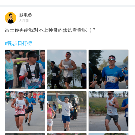
腿毛桑
8月前
富士你再给我对不上帅哥的焦试看看呢（？
#跑步日打榜