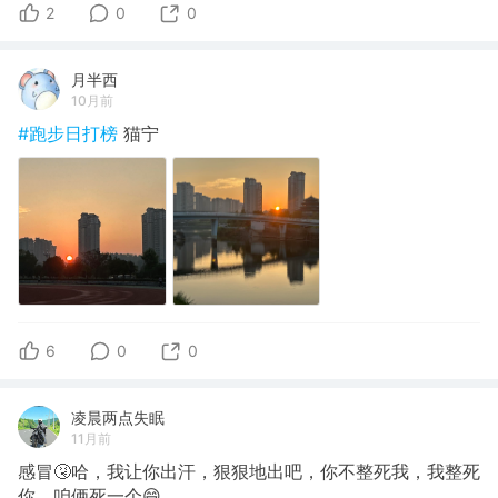
2
0
0
月半西
10月前
#跑步日打榜
猫宁
6
0
0
凌晨两点失眠
11月前
感冒🤧哈，我让你出汗，狠狠地出吧，你不整死我，我整死
你，咱俩死一个😄