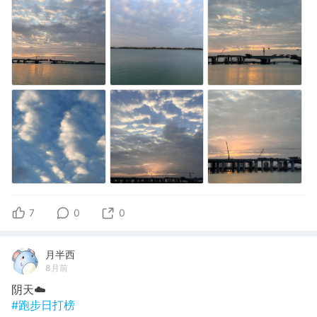
7
0
0
月半西
8月前
阴天☁️
#跑步日打榜