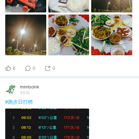
6
0
0
mimboink
3年前
#跑步日打榜