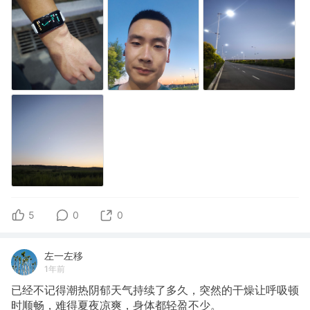
5
0
0
左一左移
1年前
已经不记得潮热阴郁天气持续了多久，突然的干燥让呼吸顿
时顺畅，难得夏夜凉爽，身体都轻盈不少。