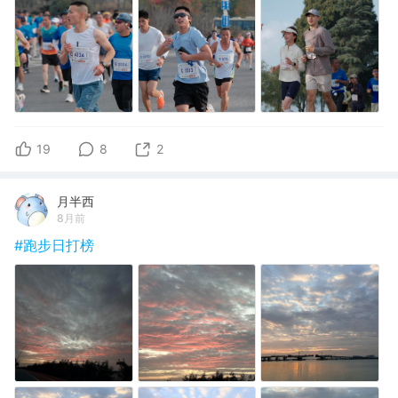
19
8
2
月半西
8月前
#跑步日打榜