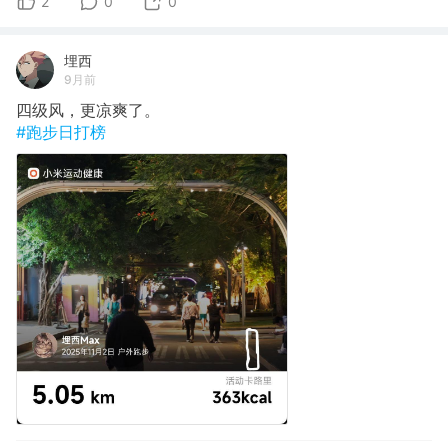
2
0
0
埋西
9月前
四级风，更凉爽了。
#跑步日打榜