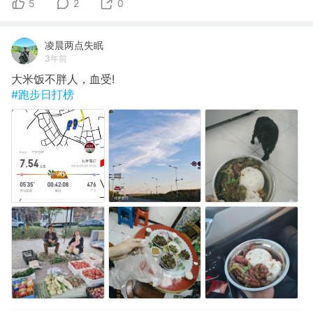
5
2
0
凌晨两点失眠
3年前
大米饭不胖人，血受!
#跑步日打榜