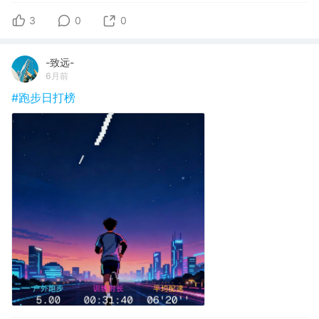
3
0
0
-致远-
6月前
#跑步日打榜