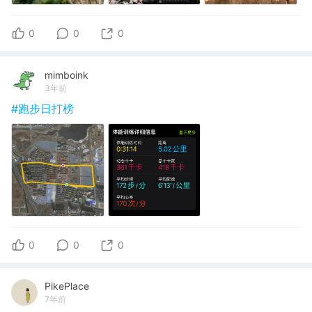
0
0
0
mimboink
3年前
#跑步日打榜
0
0
0
PikePlace
7年前