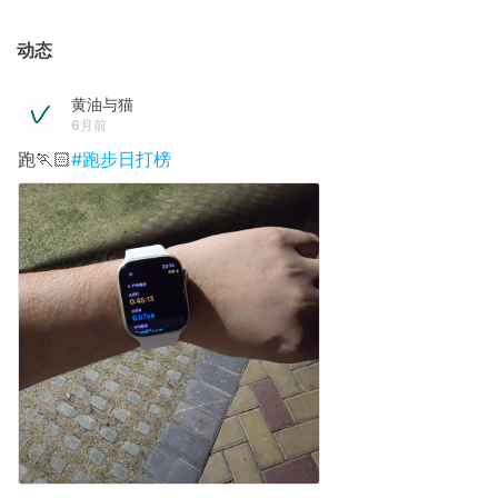
动态
黄油与猫
6月前
跑🏃🏻
#跑步日打榜