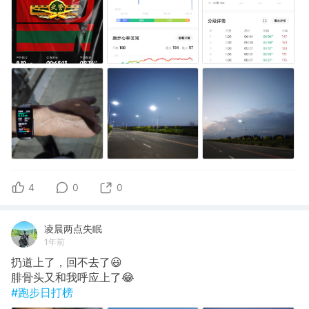
4
0
0
凌晨两点失眠
1年前
扔道上了，回不去了😃
腓骨头又和我呼应上了😂
#跑步日打榜