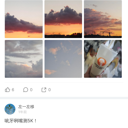
6
0
0
左一左移
1年前
呲牙咧嘴测5K！