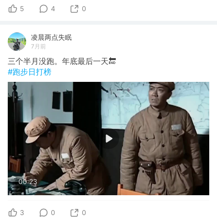
5
4
0
凌晨两点失眠
7月前
三个半月没跑。年底最后一天🔚
#跑步日打榜
00:23
3
0
0