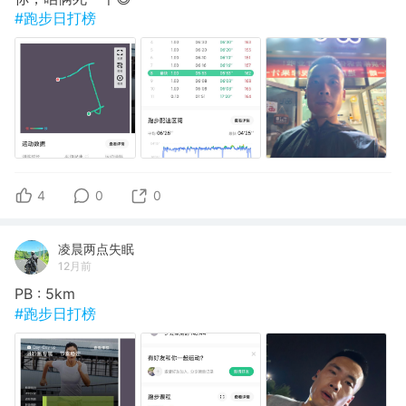
#跑步日打榜
4
0
0
凌晨两点失眠
12月前
PB : 5km
#跑步日打榜