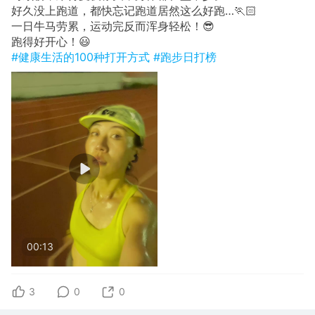
好久没上跑道，都快忘记跑道居然这么好跑…🏃🏻
一日牛马劳累，运动完反而浑身轻松！😎
跑得好开心！😃
#健康生活的100种打开方式
#跑步日打榜
00:13
3
0
0