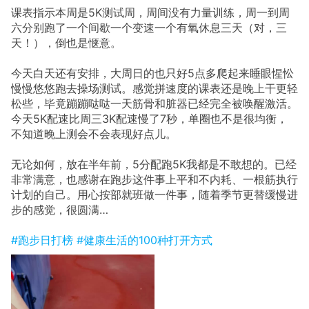
课表指示本周是5K测试周，周间没有力量训练，周一到周
六分别跑了一个间歇一个变速一个有氧休息三天（对，三
天！），倒也是惬意。
今天白天还有安排，大周日的也只好5点多爬起来睡眼惺忪
慢慢悠悠跑去操场测试。感觉拼速度的课表还是晚上干更轻
松些，毕竟蹦蹦哒哒一天筋骨和脏器已经完全被唤醒激活。
今天5K配速比周三3K配速慢了7秒，单圈也不是很均衡，
不知道晚上测会不会表现好点儿。
无论如何，放在半年前，5分配跑5K我都是不敢想的。已经
非常满意，也感谢在跑步这件事上平和不内耗、一根筋执行
计划的自己。用心按部就班做一件事，随着季节更替缓慢进
步的感觉，很圆满…
#跑步日打榜
#健康生活的100种打开方式