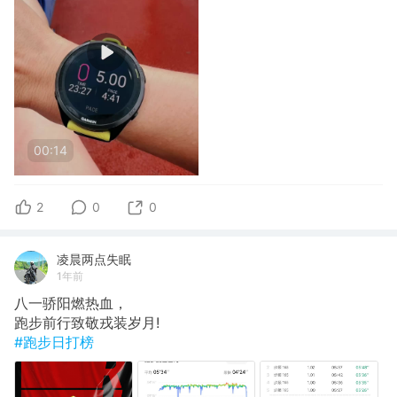
00:14
2
0
0
凌晨两点失眠
1年前
八一骄阳燃热血，
跑步前行致敬戎装岁月!
#跑步日打榜