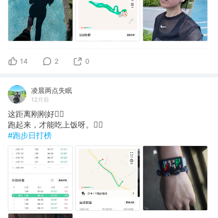
14
2
0
凌晨两点失眠
12月前
这距离刚刚好👌🏻
跑起来，才能吃上饭呀。🏃‍♂️
#跑步日打榜