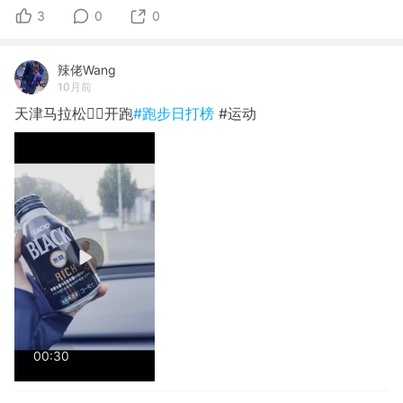
3
0
0
辣佬Wang
10月前
天津马拉松🏃‍♀️开跑
#跑步日打榜
#运动
00:30