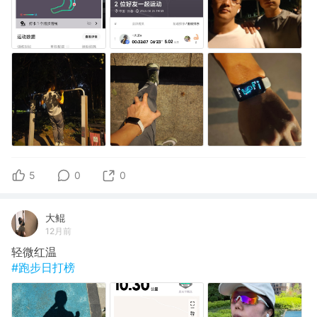
5
0
0
大鲲
12月前
轻微红温
#跑步日打榜