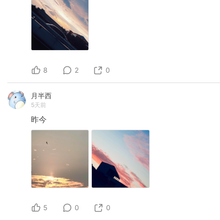
8
2
0
月半西
5天前
昨今
5
0
0