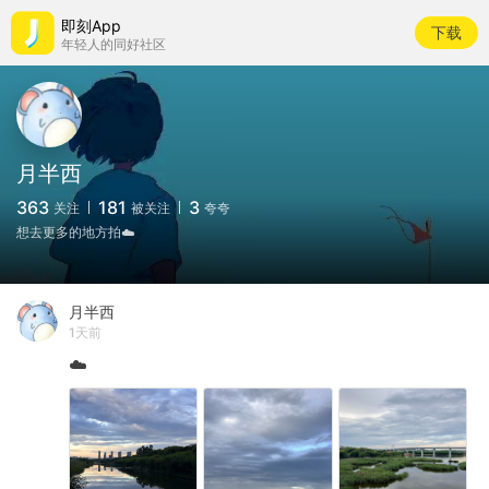
即刻App
下载
年轻人的同好社区
月半西
363
181
3
关注
被关注
夸夸
想去更多的地方拍☁️
月半西
1天前
☁️