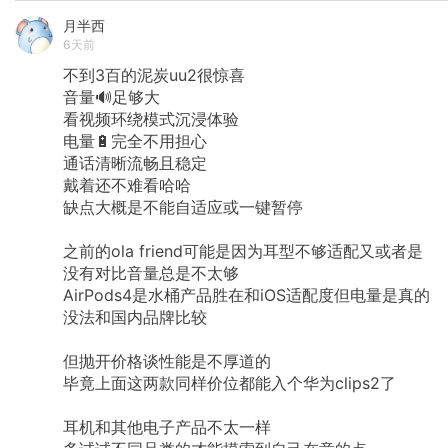
月半西
6天前
不到3百的泥炭uu2很惊喜
音量🔊足够大
看视频环绕模式沉浸体验
电量🔋完全不用担心
通话清晰流畅且稳定
戴着还不难看哈哈
缺点大概是不能自适应或一键暂停
之前的ola
friend可能是因为耳型不够适配又或者是
没有对比音量总是不太够
AirPods4是水桶产品胜在和iOS适配度但电量是真的
没法和国内品牌比较
但抛开价格谈性能是不厚道的
毕竟上面这两款同样价位都能入个华为clips2了
耳机和其他电子产品不太一样