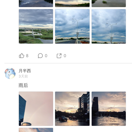
8
0
0
月半西
3天前
雨后