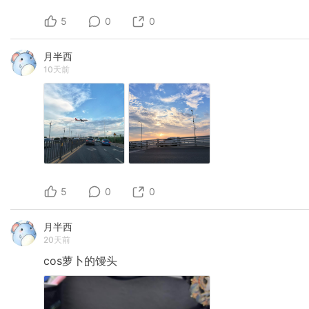
5
0
0
月半西
10天前
5
0
0
月半西
20天前
cos萝卜的馒头