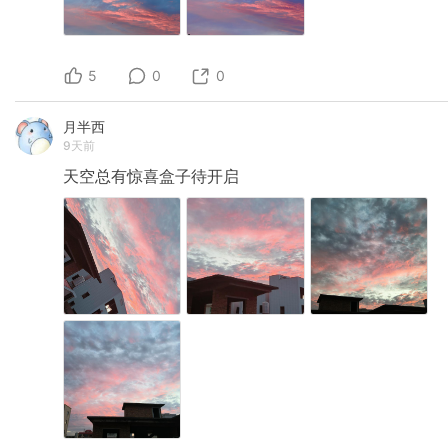
5
0
0
月半西
9天前
天空总有惊喜盒子待开启