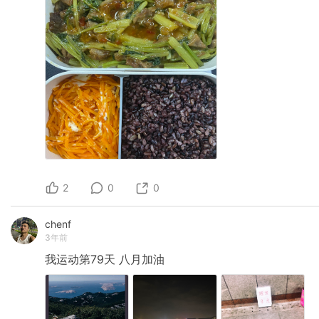
2
0
0
chenf
3年前
我运动第79天
八月加油