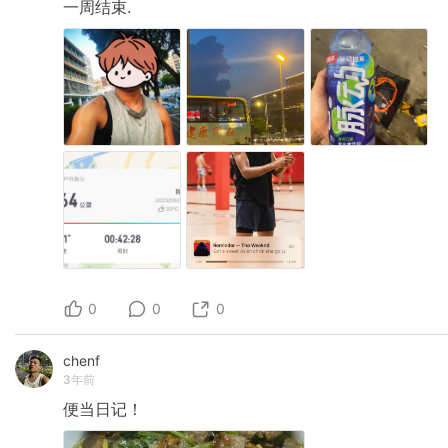
一周结束.
0
0
0
chenf
3年前
便当日记！