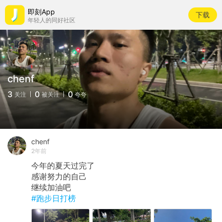
即刻App
下载
年轻人的同好社区
chenf
3
0
0
关注
被关注
夸夸
chenf
2年前
今年的夏天过完了
感谢努力的自己
继续加油吧
#跑步日打榜