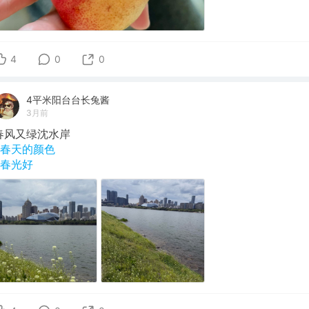
4
0
0
4平米阳台台长兔酱
3月前
春风又绿沈水岸
#春天的颜色
#春光好