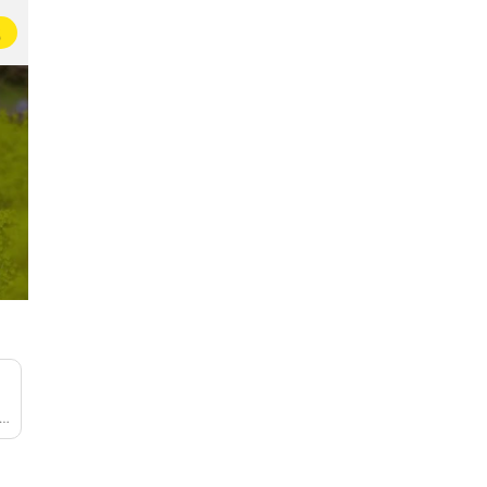
载
晒晒你的画
练字小组
8万名手帐er正在记录生活灵感📖✨
53万名小画师正在创作👩🏻‍🎨
8.1万名小书法家