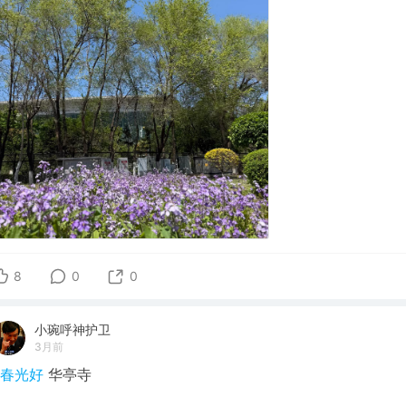
8
0
0
小琬呼神护卫
3月前
#春光好
华亭寺