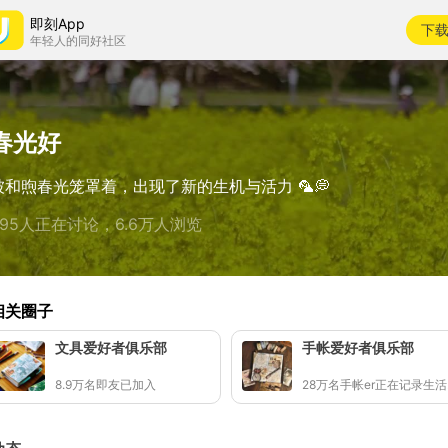
即刻App
下
年轻人的同好社区
春光好
被和煦春光笼罩着，出现了新的生机与活力 🦜💭
995人正在讨论，6.6万人浏览
相关圈子
文具爱好者俱乐部
手帐爱好者俱乐部
8.9万名即友已加入
2