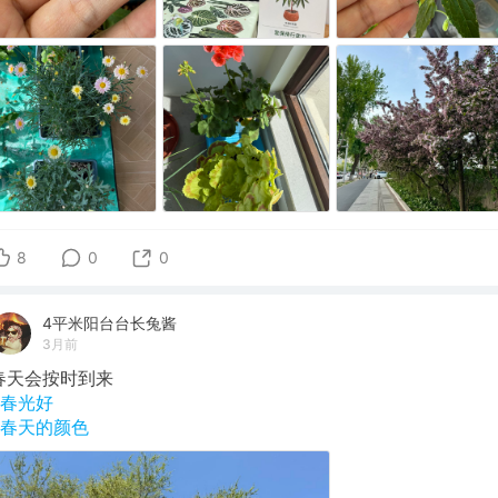
8
0
0
4平米阳台台长兔酱
3月前
春天会按时到来
#春光好
#春天的颜色