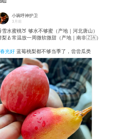
动态
小琬呼神护卫
3月前
香雪水蜜桃🍑 够水不够蜜（产地｜河北唐山）
啤梨🍐常温放一周微软微甜（产地｜南非🇿🇦）
#春光好
蓝莓桃梨都不够当季了，尝尝瓜类