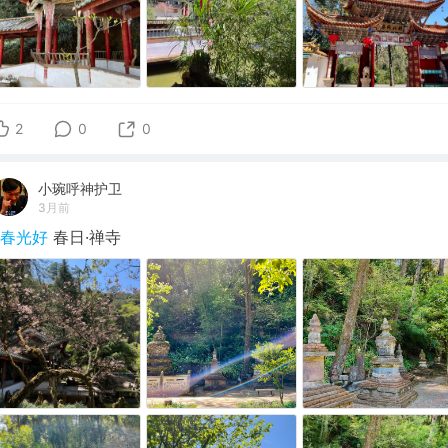
2
0
0
小琬呼神护卫
3月前
#春光好
春日·禅寺