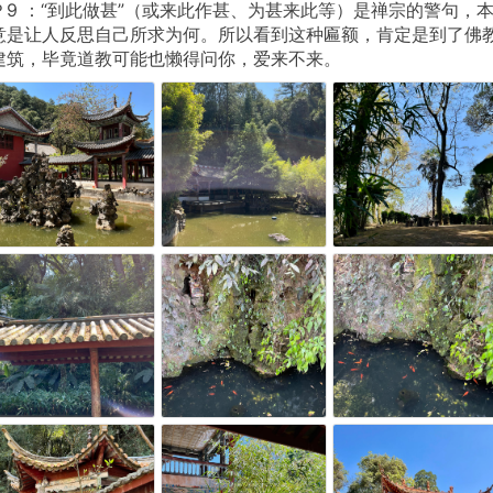
Ｐ9 ：“到此做甚”（或来此作甚、为甚来此等）是禅宗的警句，
意是让人反思自己所求为何。所以看到这种匾额，肯定是到了佛
建筑，毕竟道教可能也懒得问你，爱来不来。