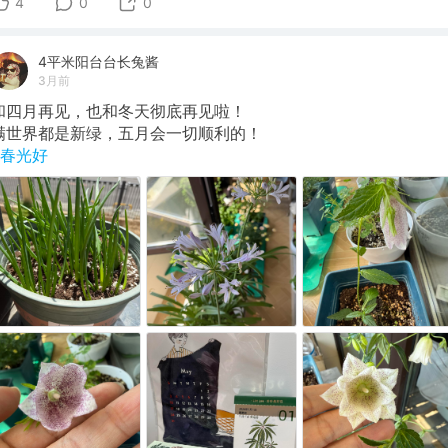
4
0
0
4平米阳台台长兔酱
3月前
和四月再见，也和冬天彻底再见啦！
满世界都是新绿，五月会一切顺利的！
#春光好