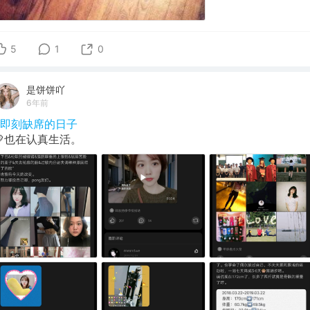
5
1
0
是饼饼吖
6年前
#即刻缺席的日子
💛也在认真生活。