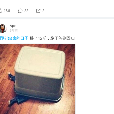
186
22
2
Ape__
6年前
#即刻缺席的日子
胖了15斤，终于等到回归