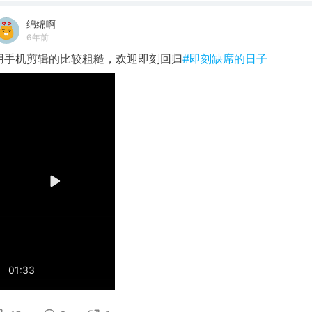
绵绵啊
6年前
用手机剪辑的比较粗糙，欢迎即刻回归
#即刻缺席的日子
01:33