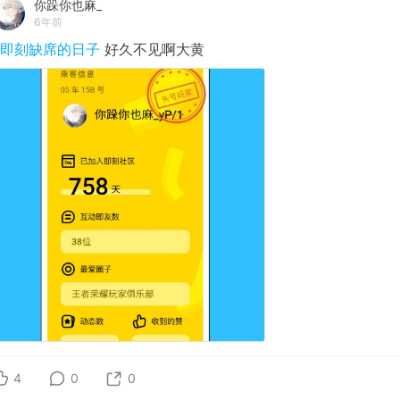
你跺你也麻_
6年前
#即刻缺席的日子
好久不见啊大黄
4
0
0