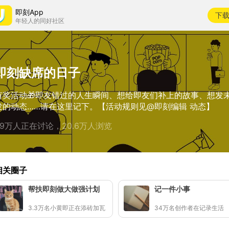
即刻App
下
年轻人的同好社区
即刻缺席的日子
有奖活动🎁即友错过的人生瞬间、想给即友们补上的故事、想发
发的动态……请在这里记下。【活动规则见@即刻编辑 动态】
1.9万人正在讨论，20.6万人浏览
相关圈子
帮扶即刻做大做强计划
记一件小事
3.3万名小黄即正在添砖加瓦
34万名创作者在记录生活