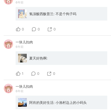
6年前
氢溴酸西酞普兰: 不是个狗子吗
0
0
0
一块儿扣肉
6年前
夏天好热啊:
1
0
0
一块儿扣肉
6年前
阿肖的美好生活: 小渔村边上的小码头