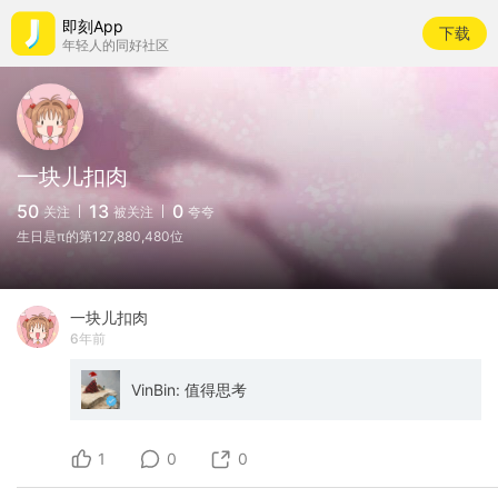
即刻App
下载
年轻人的同好社区
一块儿扣肉
50
13
0
关注
被关注
夸夸
生日是π的第127,880,480位
一块儿扣肉
6年前
VinBin: 值得思考
1
0
0