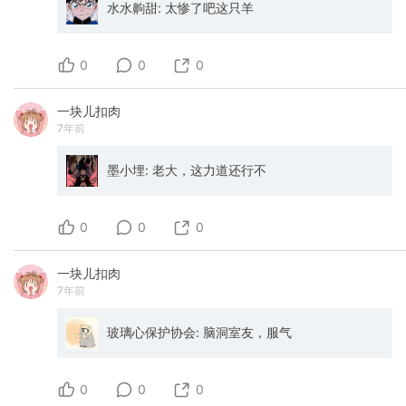
水水齁甜: 太惨了吧这只羊
0
0
0
一块儿扣肉
7年前
墨小埋: 老大，这力道还行不
0
0
0
一块儿扣肉
7年前
玻璃心保护协会: 脑洞室友，服气
0
0
0