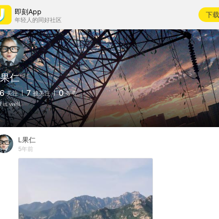
即刻App
下
年轻人的同好社区
L果仁
6
7
0
关注
被关注
夸夸
l is well.
L果仁
5年前