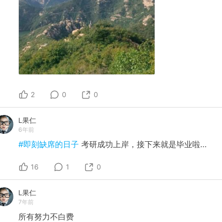
2
0
0
L果仁
6年前
#即刻缺席的日子
考研成功上岸，接下来就是毕业啦…
16
1
0
L果仁
7年前
所有努力不白费