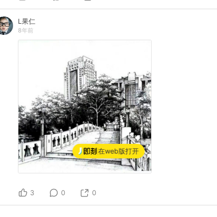
L果仁
8年前
在web版打开
3
0
0