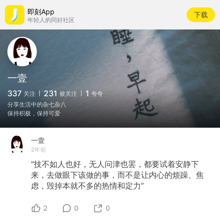
即刻App
下载
年轻人的同好社区
一壹
337
231
1
关注
被关注
夸夸
分享生活中的杂七杂八
保持积极，保持可爱
一壹
2年前
"技不如人也好，无人问津也罢，都要试着安静下
来，去做眼下该做的事，而不是让内心的烦躁、焦
虑，毁掉本就不多的热情和定力”
2
0
0