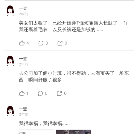
一壹
2年前
美女们太狠了，已经开始穿T恤短裙露大长腿了，而
我还裹着毛衣，以及长裤还是加绒的……
4
0
0
一壹
2年前
去公司加了俩小时班，很不得劲，去淘宝买了一堆东
西，瞬间舒服了很多
1
0
0
一壹
3年前
我很幸福，我很幸福……