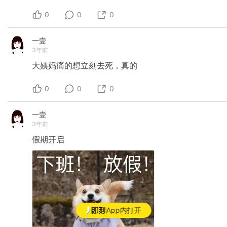
0
0
0
一壹
3年前
大姨妈痛的想立刻去死，真的
0
0
0
一壹
3年前
假期开启
App内打开