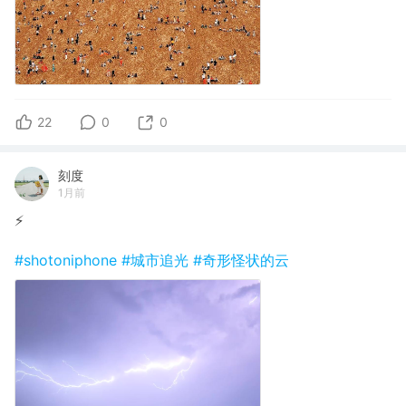
22
0
0
刻度
1月前
⚡️
#shotoniphone
#城市追光
#奇形怪状的云