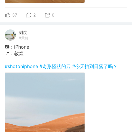
37
2
0
刻度
8天前
📷：iPhone
📍：敦煌
#shotoniphone
#奇形怪状的云
#今天拍到日落了吗？