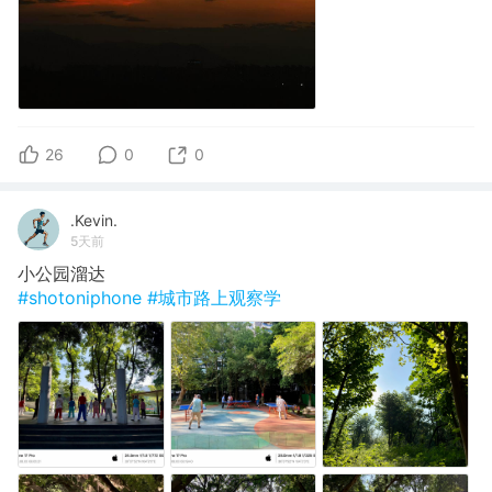
26
0
0
.Kevin.
5天前
小公园溜达
#shotoniphone
#城市路上观察学