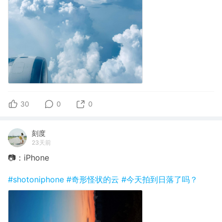
30
0
0
刻度
23天前
📷：iPhone
#shotoniphone
#奇形怪状的云
#今天拍到日落了吗？