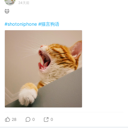
24天前
🐱
#shotoniphone
#猫言狗语
28
0
0