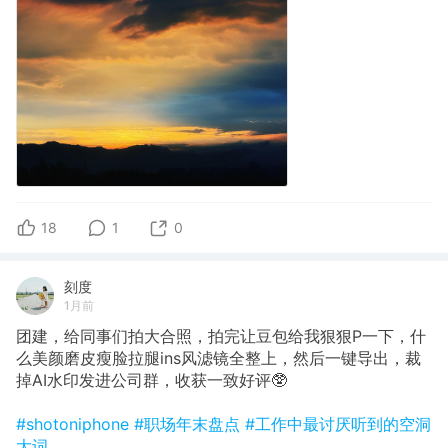
18
1
0
刻度
1月前
团建，给同事们拍大合照，拍完让豆包给我狠狠P一下，什
么美颜磨皮瘦脸拉腿ins风滤镜全整上，然后一键导出，裁
掉AI水印发进公司群，收获一致好评🥸
#shotoniphone
#职场年末盘点
#工作中最讨厌听到的空洞
大词