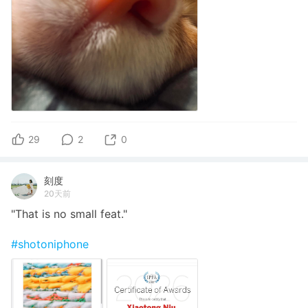
29
2
0
刻度
20天前
"That is no small feat."
#shotoniphone