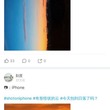
33
0
0
刻度
27天前
📷：iPhone
#shotoniphone
#奇形怪状的云
#今天拍到日落了吗？