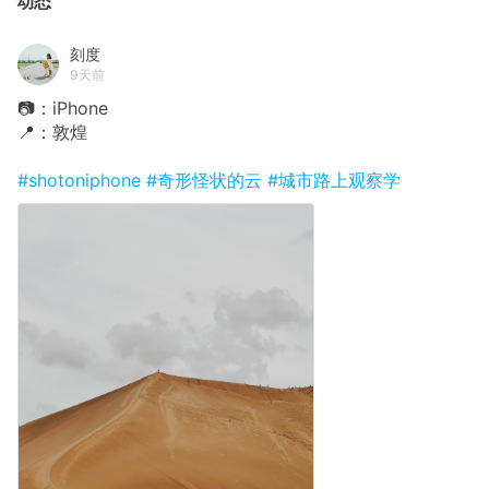
动态
刻度
9天前
📷：iPhone
📍：敦煌
#shotoniphone
#奇形怪状的云
#城市路上观察学