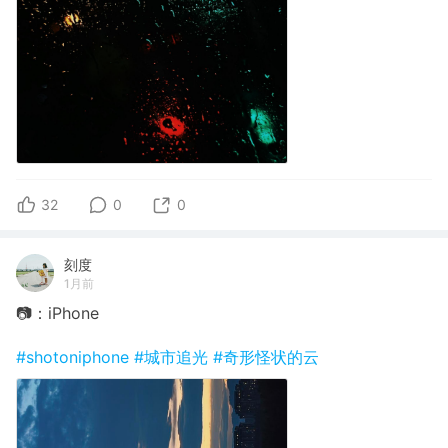
32
0
0
刻度
1月前
📷：iPhone
#shotoniphone
#城市追光
#奇形怪状的云