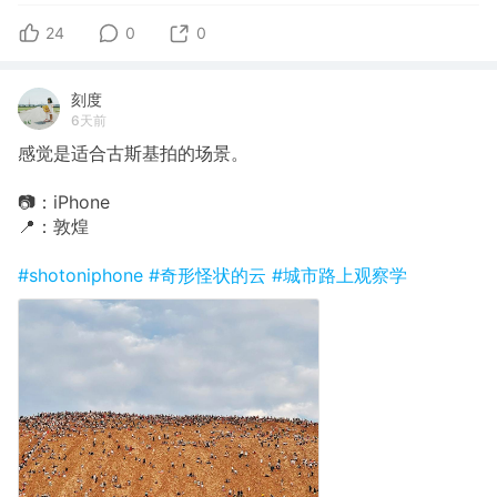
24
0
0
刻度
6天前
感觉是适合古斯基拍的场景。
📷：iPhone
📍：敦煌
#shotoniphone
#奇形怪状的云
#城市路上观察学