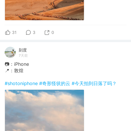
31
3
0
刻度
7天前
📷：iPhone
📍：敦煌
#shotoniphone
#奇形怪状的云
#今天拍到日落了吗？