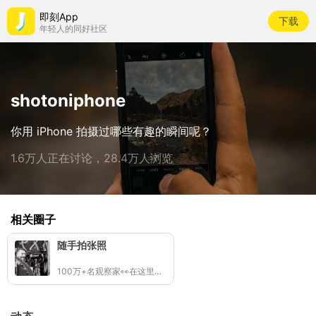
即刻App
下载
年轻人的同好社区
shotoniphone
你用 iPhone 拍摄过哪些有趣的瞬间呢？
1.6万人正在讨论，28.4万人浏览
相关圈子
随手拍张照
100万+名观察家👀在这里拍照记录生活