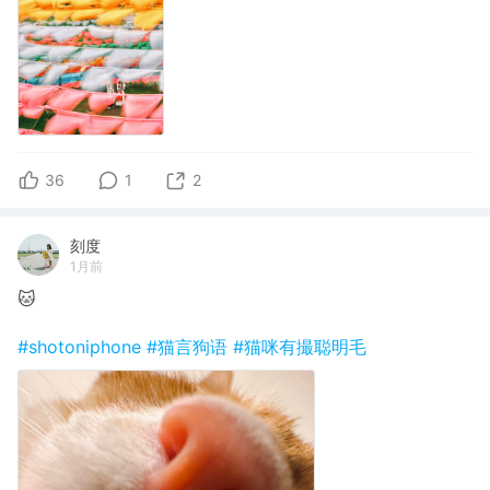
36
1
2
刻度
1月前
🐱
#shotoniphone
#猫言狗语
#猫咪有撮聪明毛