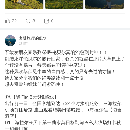
22
8
0
出逃旅行的煎饼
2月前
不敢发朋友圈系列😭呼伦贝尔真的治愈到封神！！
刚结束呼伦贝尔的旅行回家，心真的就留在那片大草原上了
全程没有踩雷，每天都在“哇塞”中度过！
这种风吹草低见牛羊的自由感，真的只有去过的才懂！
给大家分享我们的绝美路线和一点干货
想去避暑的姐妹们赶紧码住！
-
🗺️【我们的6天5晚路线】
出行前一日：全国各地到达（24小时接机服务）→海拉尔
机场前往哈克 崖山观看绝美日落晚霞，→海拉尔住【包含
酒店】
D1：海拉尔→天下第一曲水莫日格勒河→私人牧场打卡秋
千和看日落