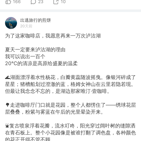
166
23
10
出逃旅行的煎饼
20天前
为了这家咖啡店，我愿意再来一万次泸沽湖
夏天一定要来泸沽湖的理由
我可以说出一百个
20℃的清凉是高原给盛夏的温柔
🌊湖面漂浮着水性杨花，白瓣黄蕊随波摇曳。像银河碎成了
星星；猪槽船划过澄澈的蓝，格姆女神山在云里若隐若现。
但最让我念念不忘的，是湖边那家唯汀·壹咖啡。
🌳走进咖啡厅门口就是花园，整个人都愣住了——绣球花层
层叠叠，粉紫与雾蓝在午后的光里晕染开来。
⛲复古喷泉浮着花瓣，流水叮咚，阳光穿过阔叶树的缝隙洒
在青石板上。整个小花园像是被谁打翻了调色盘，各种颜色
的花正开得不管不顾