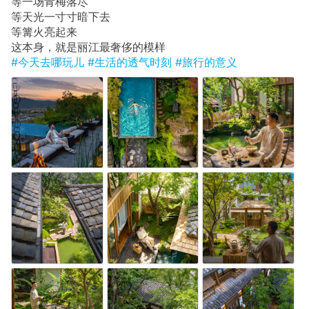
等一场青梅落尽
等天光一寸寸暗下去
等篝火亮起来
这本身，就是丽江最奢侈的模样
#今天去哪玩儿
#生活的透气时刻
#旅行的意义