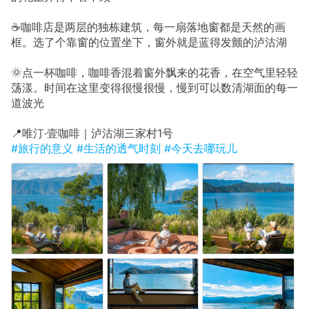
☕咖啡店是两层的独栋建筑，每一扇落地窗都是天然的画
框。选了个靠窗的位置坐下，窗外就是蓝得发颤的泸沽湖
🌞点一杯咖啡，咖啡香混着窗外飘来的花香，在空气里轻轻
荡漾。时间在这里变得很慢很慢，慢到可以数清湖面的每一
道波光
📍唯汀·壹咖啡｜泸沽湖三家村1号
#旅行的意义
#生活的透气时刻
#今天去哪玩儿