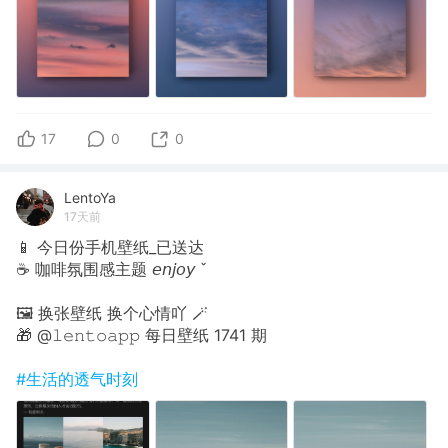
17
0
0
LentoYa
17天前
📱 今日份手机壁纸_已送达
☕️ 咖啡氛围感主题 𝘦𝘯𝘫𝘰𝘺 ˇ
🖼 换张壁纸 换个心情吖 🪄
🎁 @𝚕𝚎𝚗𝚝𝚘𝚊𝚙𝚙 每日壁纸 1741 期
#生活的透气时刻