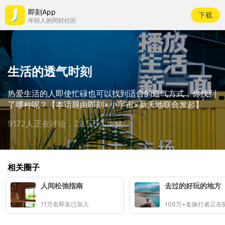
即刻App
下载
年轻人的同好社区
生活的透气时刻
热爱生活的人即使忙碌也可以找到适合的透气方式，你找到
了哪种呢？【本话题由即刻×小宇宙×新天地联合发起】
9172人正在讨论，29.5万人浏览
相关圈子
人间松弛指南
去过的好玩的地方
11万名即友已加入