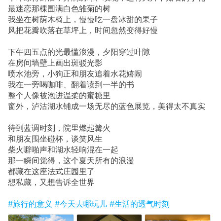
最迷恋那棵围满白色雏菊的树
我坐在树荫木椅上，慢慢吃一盘冰甜的果子
风把花瓣吹落在草坪上，时间忽然变得好慢
下午四五点的光最懂浪漫，夕阳穿过叶隙
在房间墙壁上画出斑驳光影
喷水池旁，小狗正和朋友追着水花嬉闹
我在一旁喝咖啡、翻着读到一半的书
整个人像被泡进温柔的蜜糖里
窗外，泸沽湖水铺成一场无尽的蓝色展览，美得太不真实
待到蓝调时刻，院里燃起篝火
和朋友围坐碰杯，谈笑风生
柴火噼啪声和湖水轻响混在一起
那一瞬间觉得，这个夏天所有的浪漫
都藏在这座法式庄园里了
想私藏，又想告诉全世界
#旅行的意义
#今天去哪玩儿
#生活的透气时刻