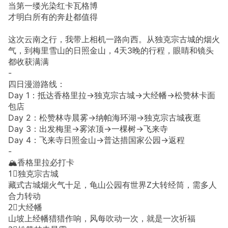
当第一缕光染红卡瓦格博
才明白所有的奔赴都值得
这次云南之行，我带上相机一路向西。从独克宗古城的烟火
气，到梅里雪山的日照金山，4天3晚的行程，眼睛和镜头
都收获满满
-
四日漫游路线：
Day 1：抵达香格里拉→独克宗古城→大经幡→松赞林卡面
包店
Day 2：松赞林寺晨雾→纳帕海环湖→独克宗古城夜逛
Day 3：出发梅里→雾浓顶→一棵树→飞来寺
Day 4：飞来寺日照金山→普达措国家公园→返程
-
🏔️香格里拉必打卡
1⃣️独克宗古城
藏式古城烟火气十足，龟山公园有世界Z大转经筒，需多人
合力转动
2⃣️大经幡
山坡上经幡猎猎作响，风每吹动一次，就是一次祈福