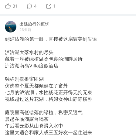
31
4
1
出逃旅行的煎饼
23天前
到泸沽湖的第一眼，直接被这扇窗美到失语
泸沽湖大落水村的尽头
藏着一座被绿植温柔包裹的湖畔居所
泸沽湖南岛Villa度假酒店
独栋别墅推窗即湖
仿佛整个夏天都倾倒在了窗外
七月的泸沽湖，水性杨花正开得无拘无束
视线越过这片花湖，格姆女神山静静横卧
庭院里高低错落的绿植，私密又透气
晨起在临湖露台喝茶
午后看云影从山脊滑入水中
这里太适合和家人或三五好友一起住进来