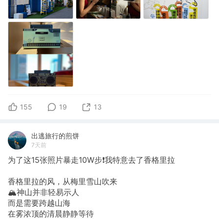
155
19
13
出逃旅行的煎饼
7天前
为了这15张照片暴走10W步❗我特意去了香格里拉
香格里拉的风，从梅里雪山吹来
🏔️神山并非轻易示人
而是需要跨越山海
在雾浓顶的清晨静静等待