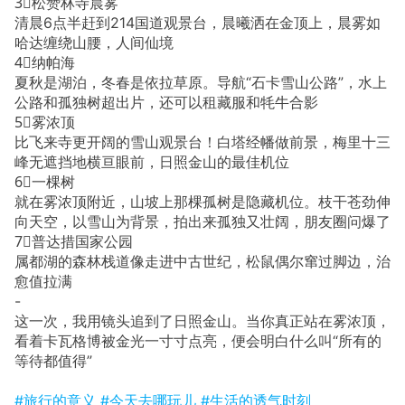
3⃣️松赞林寺晨雾
清晨6点半赶到214国道观景台，晨曦洒在金顶上，晨雾如
哈达缠绕山腰，人间仙境
4⃣️纳帕海
夏秋是湖泊，冬春是依拉草原。导航“石卡雪山公路”，水上
公路和孤独树超出片，还可以租藏服和牦牛合影
5⃣️雾浓顶
比飞来寺更开阔的雪山观景台！白塔经幡做前景，梅里十三
峰无遮挡地横亘眼前，日照金山的最佳机位
6⃣️一棵树
就在雾浓顶附近，山坡上那棵孤树是隐藏机位。枝干苍劲伸
向天空，以雪山为背景，拍出来孤独又壮阔，朋友圈问爆了
7⃣️普达措国家公园
属都湖的森林栈道像走进中古世纪，松鼠偶尔窜过脚边，治
愈值拉满
-
这一次，我用镜头追到了日照金山。当你真正站在雾浓顶，
看着卡瓦格博被金光一寸寸点亮，便会明白什么叫“所有的
等待都值得”
#旅行的意义
#今天去哪玩儿
#生活的透气时刻