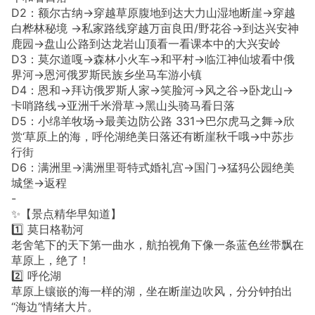
D2：额尔古纳→穿越草原腹地到达大力山湿地断崖→穿越
白桦林秘境 →私家路线穿越万亩良田/野花谷→到达兴安神
鹿园→盘山公路到达龙岩山顶看一看课本中的大兴安岭
D3：莫尔道嘎→森林小火车→和平村→临江神仙坡看中俄
界河→恩河俄罗斯民族乡坐马车游小镇
D4：恩和→拜访俄罗斯人家→笑脸河→风之谷→卧龙山→
卡哨路线→亚洲千米滑草→黑山头骑马看日落
D5：小绵羊牧场→最美边防公路 331→巴尔虎马之舞→欣
赏‘草原上的海，呼伦湖绝美日落还有断崖秋千哦→中苏步
行街
D6：满洲里→满洲里哥特式婚礼宫→国门→猛犸公园绝美
城堡→返程
-
✨【景点精华早知道】
1️⃣ 莫日格勒河
老舍笔下的天下第一曲水，航拍视角下像一条蓝色丝带飘在
草原上，绝了！
2️⃣ 呼伦湖
草原上镶嵌的海一样的湖，坐在断崖边吹风，分分钟拍出
“海边”情绪大片。