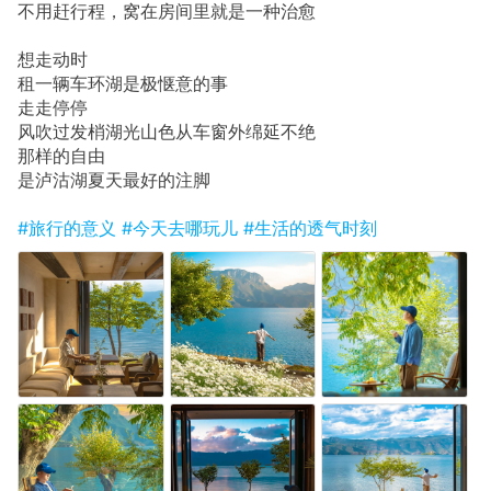
不用赶行程，窝在房间里就是一种治愈
想走动时
租一辆车环湖是极惬意的事
走走停停
风吹过发梢湖光山色从车窗外绵延不绝
那样的自由
是泸沽湖夏天最好的注脚
#旅行的意义
#今天去哪玩儿
#生活的透气时刻