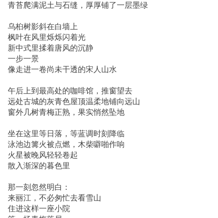
青苔爬满泥土与石缝，厚厚铺了一层墨绿
乌桕树影斜在白墙上
枫叶在风里烁烁闪着光
新中式里揉着唐风的沉静
一步一景
像走进一卷尚未干透的宋人山水
午后上到最高处的咖啡馆，推窗望去
远处古城的灰青色屋顶温柔地铺向远山
窗外几树青梅正熟，果实悄然坠地
坐在这里等日落，等蓝调时刻降临
泳池边篝火被点燃，木柴噼啪作响
火星被晚风轻轻卷起
散入渐深的暮色里
那一刻忽然明白：
来丽江，不必匆忙去看雪山
住进这样一座小院