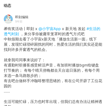
动态
即刻编辑
5年前
🎁有奖活动丨即刻 x
@小宇宙App
x 新天地 发起
#生活的
透气时刻
，来分享你被庸常笼罩时的透气方式吧
中秋假期去看了小宇宙x新天地「播放生活新一面」线下
展，发现忙碌琐碎困扰的同时，热爱生活的我们其实还是能
找到许多开窗透气的机会。
就拿我司同事来说好了：
有通勤时听播客感受鲜活声音，有加班时播放bgm给键盘
打节奏的； 有每个晴天傍晚都去天台追日落的，有每个周
末选一条马路散步的；
有去吧台做杯手冲咖啡整理思绪的，有在公司开辟了工位花
园的
……
生活可能忙碌，压力也时常出现，但我们总有办法让精神透