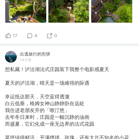
17
4
0
出逃旅行的煎饼
14天前
想私藏！泸沽湖法式庄园装下我整个电影感夏天
夏天的泸沽湖，晴天是一场难得的际遇
幸运抵达那天，天空蓝得透澈
白云低垂，格姆女神山静静卧在远处
我住进老朋友开的「唯汀悠」
去年冬日来时，庄园是一幅沉静的油画
而盛夏，它幻化成一座无边界的法式花园
草坪绿得鲜活，开满绣球、玫瑰，还有大片不知名的小花