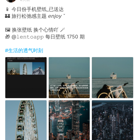
📱 今日份手机壁纸_已送达
🏰 旅行松弛感主题 𝘦𝘯𝘫𝘰𝘺 ˇ
🖼 换张壁纸 换个心情吖 🪄
🎁 @𝚕𝚎𝚗𝚝𝚘𝚊𝚙𝚙 每日壁纸 1750 期
#生活的透气时刻