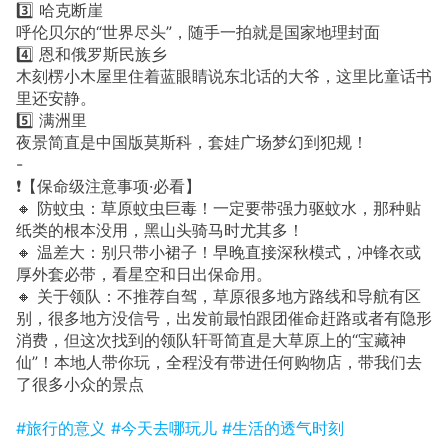
3️⃣ 哈克断崖
呼伦贝尔的“世界尽头”，随手一拍就是国家地理封面
4️⃣ 恩和俄罗斯民族乡
木刻楞小木屋里住着蓝眼睛说东北话的大爷，这里比童话书
里还安静。
5️⃣ 满洲里
夜景简直是中国版莫斯科，套娃广场梦幻到犯规！
-
❗️【保命级注意事项·必看】
🔸 防蚊虫：草原蚊虫巨毒！一定要带强力驱蚊水，那种贴
纸类的根本没用，黑山头骑马时尤其多！
🔸 温差大：别只带小裙子！早晚直接深秋模式，冲锋衣或
厚外套必带，看星空和日出保命用。
🔸 关于领队：不推荐自驾，草原很多地方路线和导航有区
别，很多地方没信号，出发前最怕跟团催命赶路或者有隐形
消费，但这次找到的领队轩哥简直是大草原上的“宝藏神
仙”！本地人带你玩，全程没有带进任何购物店，带我们去
了很多小众的景点
#旅行的意义
#今天去哪玩儿
#生活的透气时刻