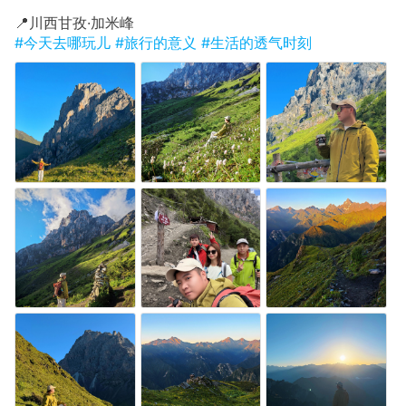
​📍川西甘孜·加米峰
#今天去哪玩儿
#旅行的意义
#生活的透气时刻