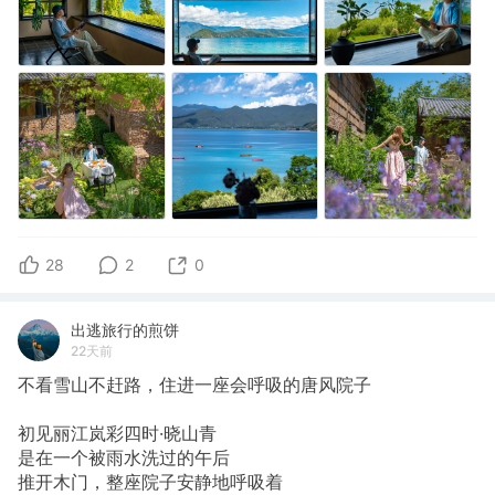
28
2
0
出逃旅行的煎饼
22天前
不看雪山不赶路，住进一座会呼吸的唐风院子
初见丽江岚彩四时·晓山青
是在一个被雨水洗过的午后
推开木门，整座院子安静地呼吸着