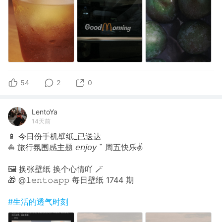
54
2
0
LentoYa
14天前
📱 今日份手机壁纸_已送达
⛵️ 旅行氛围感主题 𝘦𝘯𝘫𝘰𝘺 ˇ 周五快乐✌
🖼 换张壁纸 换个心情吖 🪄
🎁 @𝚕𝚎𝚗𝚝𝚘𝚊𝚙𝚙 每日壁纸 1744 期
#生活的透气时刻