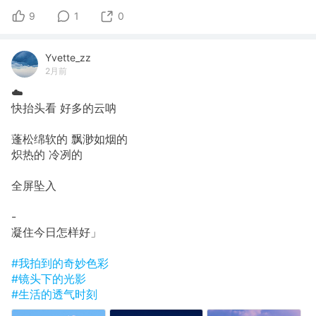
9
1
0
Yvette_zz
2月前
☁️
快抬头看 好多的云呐
蓬松绵软的 飘渺如烟的
炽热的 冷冽的
全屏坠入
-
凝住今日怎样好」
#我拍到的奇妙色彩
#镜头下的光影
#生活的透气时刻