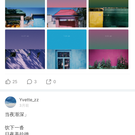
25
3
0
Yvette_zz
3月前
当夜渐深」
饮下一沓
日夜美拉德