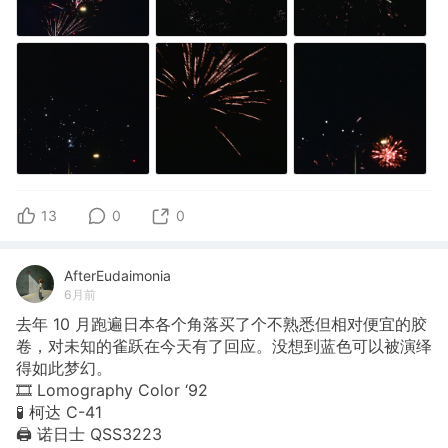
13
0
0
AfterEudaimonia
6月前
去年 10 月跑遍日本各个角落买了个不熟悉但相对便宜的胶
卷，对未知的雀跃在今天有了回应。没想到蓝色可以被演绎
得如此梦幻。
🎞️ Lomography Color ‘92
🧪 柯达 C-41
🖨️ 诺日士 QSS3223