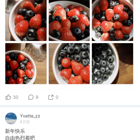
30
9
0
Yvette_zz
6月前
新年快乐
自由热烈着吧