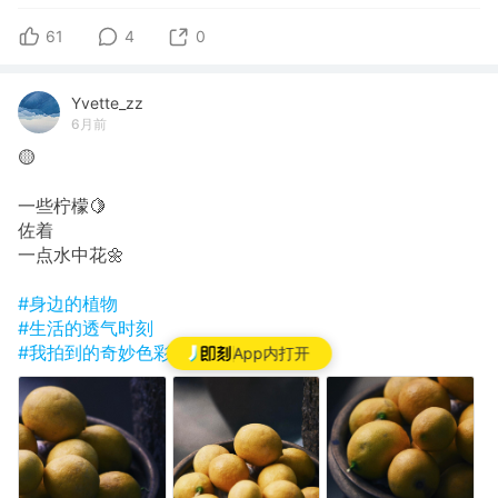
61
4
0
Yvette_zz
6月前
🟡
一些柠檬🍋
佐着
一点水中花🌼
#身边的植物
#生活的透气时刻
#我拍到的奇妙色彩
App内打开