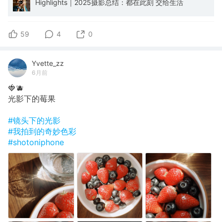
Highlights｜2025摄影总结：都在此刻 交给生活
59
4
0
Yvette_zz
6月前
🍓🫐
光影下的莓果
#镜头下的光影
#我拍到的奇妙色彩
#shotoniphone