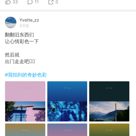
33
11
0
Yvette_zz
3月前
翻翻旧东西们
让心情彩色一下
然后就
出门走走吧🚶‍♀️
#我拍到的奇妙色彩