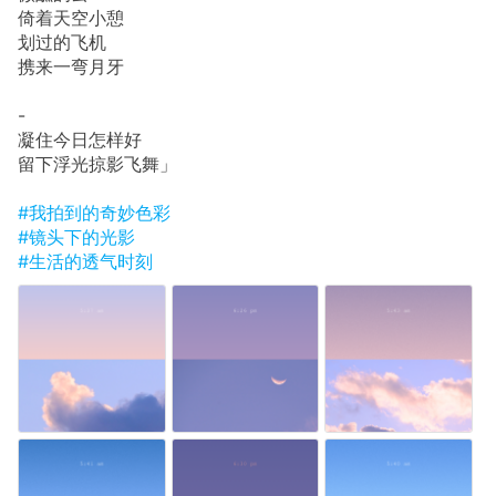
倚着天空小憩
划过的飞机
携来一弯月牙
-
凝住今日怎样好
留下浮光掠影飞舞」
#我拍到的奇妙色彩
#镜头下的光影
#生活的透气时刻