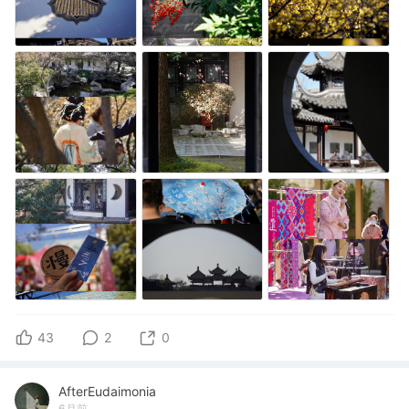
43
2
0
AfterEudaimonia
6月前