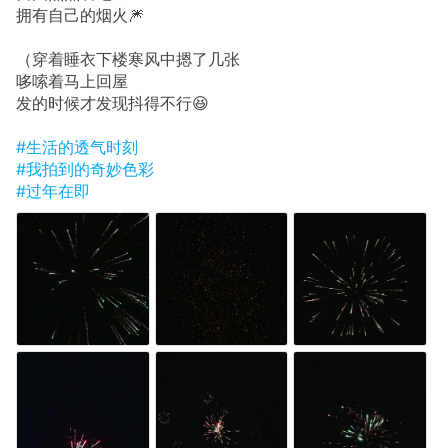
拥有自己的烟火🎆
（穿着睡衣下楼寒风中摁了几张
哆嗦着马上回屋
发的时候才发现抖得不行😆
#生活的透气时刻
#我拍到的奇妙色彩
#过年在即