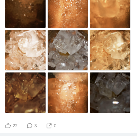
22
3
0