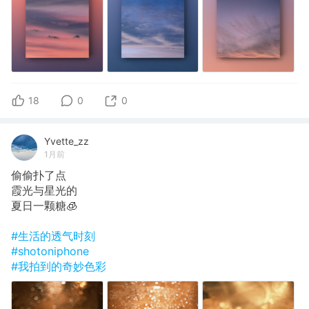
18
0
0
Yvette_zz
1月前
偷偷扑了点
霞光与星光的
夏日一颗糖🧊
#生活的透气时刻
#shotoniphone
#我拍到的奇妙色彩