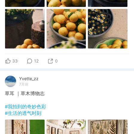
33
12
0
Yvette_zz
7月前
草耳 ｜草木博物志
#我拍到的奇妙色彩
#生活的透气时刻