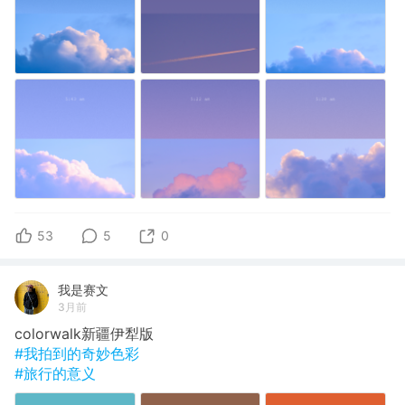
53
5
0
我是赛文
3月前
colorwalk新疆伊犁版
#我拍到的奇妙色彩
#旅行的意义