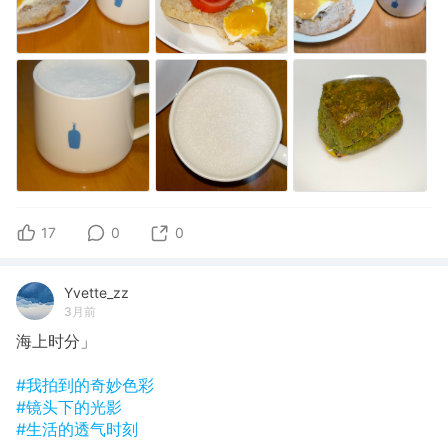
17
0
0
Yvette_zz
3月前
海上时分」
#我拍到的奇妙色彩
#镜头下的光影
#生活的透气时刻