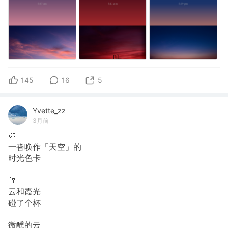
145
16
5
Yvette_zz
3月前
🎨
一沓唤作「天空」的
时光色卡
🥂
云和霞光
碰了个杯
微醺的云