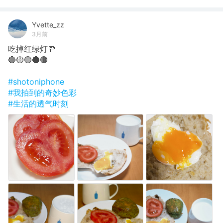
Yvette_zz
3月前
吃掉红绿灯🚥
🔴🟡🟢🔵🟤
#shotoniphone
#我拍到的奇妙色彩
#生活的透气时刻