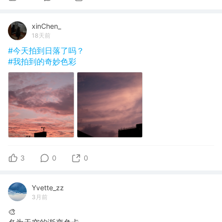
xinChen_
18天前
#今天拍到日落了吗？
#我拍到的奇妙色彩
3
0
0
Yvette_zz
3月前
🎨