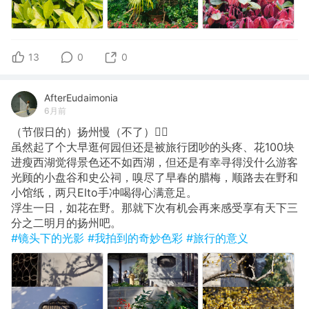
13
0
0
AfterEudaimonia
6月前
（节假日的）扬州慢（不了）🙂‍↔️
虽然起了个大早逛何园但还是被旅行团吵的头疼、花100块
进瘦西湖觉得景色还不如西湖，但还是有幸寻得没什么游客
光顾的小盘谷和史公祠，嗅尽了早春的腊梅，顺路去在野和
小馆纸，两只Elto手冲喝得心满意足。
浮生一日，如花在野。那就下次有机会再来感受享有天下三
分之二明月的扬州吧。
#镜头下的光影
#我拍到的奇妙色彩
#旅行的意义