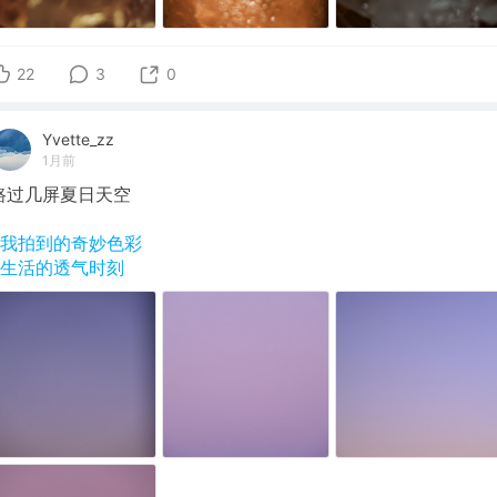
22
3
0
Yvette_zz
1月前
路过几屏夏日天空
#我拍到的奇妙色彩
#生活的透气时刻