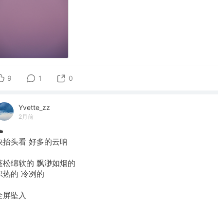
9
1
0
Yvette_zz
2月前
️
快抬头看 好多的云呐
蓬松绵软的 飘渺如烟的
炽热的 冷冽的
全屏坠入