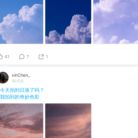
41
7
1
xinChen_
20天前
#今天拍到日落了吗？
#我拍到的奇妙色彩