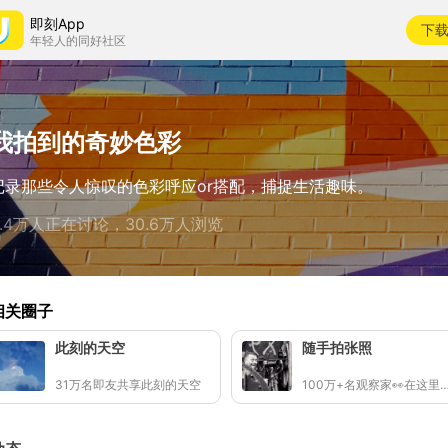
即刻App
下
年轻人的同好社区
我拍到的奇妙色彩
记录那些令人惊叹的色彩呼应or搭配，捕捉生活趣味。
2.4万人正在讨论，30.6万人浏览
相关圈子
此刻的天空
随手拍张照
31万名即友共享此刻的天空
100万+名观察家👀在这里拍照