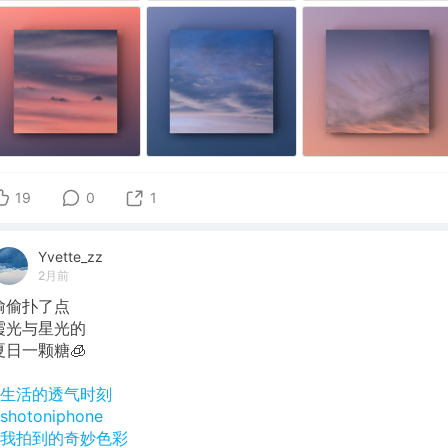
19
0
1
Yvette_zz
2月前
偷偷扑了点
霞光与星光的
夏日一颗糖🧊
#生活的透气时刻
shotoniphone
#我拍到的奇妙色彩