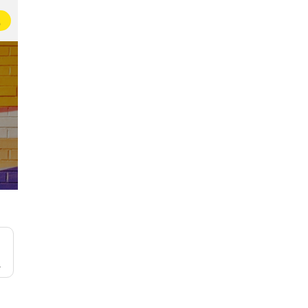
载
今日份的摄影
街头摄影扫街组
记录生活
100万+名即友与你一起燃烧快门(๑ •̀∀-)و✧
85万名即友一起扫