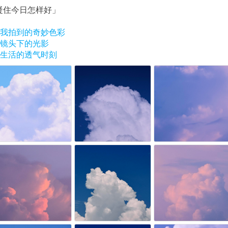
凝住今日怎样好」
#我拍到的奇妙色彩
#镜头下的光影
#生活的透气时刻