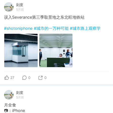
刻度
5月前
误入Severance第三季取景地之东北旺地铁站
#shotoniphone
#城市的一万种可能
#城市路上观察学
27
0
0
刻度
5月前
月全食
📷：iPhone