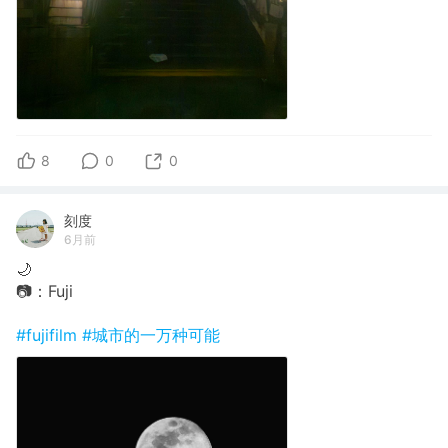
8
0
0
刻度
6月前
🌙
📷：Fuji
#fujifilm
#城市的一万种可能