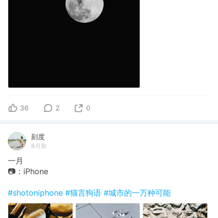
36
2
0
刻度
6月前
一月
📷：iPhone
#shotoniphone
#猫言狗语
#城市的一万种可能