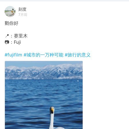
刻度
7月前
鹅你好
📍：赛里木
📷：Fuji
#fujifilm
#城市的一万种可能
#旅行的意义