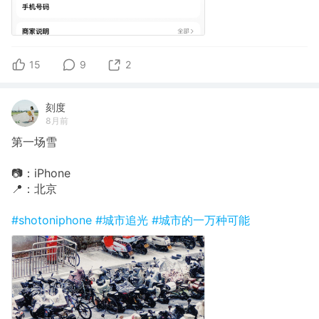
15
9
2
刻度
8月前
第一场雪
📷：iPhone
📍：北京
#shotoniphone
#城市追光
#城市的一万种可能