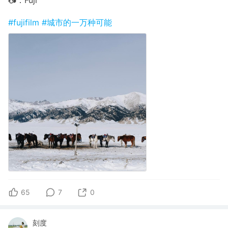
📷：Fuji
#fujifilm
#城市的一万种可能
65
7
0
刻度