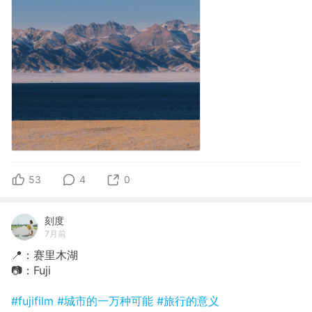
53
4
0
刻度
7月前
📍：赛里木湖
📷：Fuji
#fujifilm
#城市的一万种可能
#旅行的意义