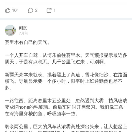
101
2
1
刻度
7月前
赛里木有自己的天气。
一个人开车自驾，从博乐前往赛里木。天气预报显示最近多
阴天，于是有点忐忑。几千公里飞过来，可别啊。
新疆天亮本来就晚。摸着黑上了高速，雪花像细沙，在路面
横飞。导航显示要一个多小时，跟平时上班通勤倒也差不
多。
一路往西。距离赛里木五公里处，忽然遇到大雾，挡风玻璃
变成iPhone的毛玻璃。前后车同时开启双闪。我们像三条
在深海里穿梭的鱼，呼吸频率一致。
剩余两公里，巨大的风车从浓雾高处探出头来，让人想起上