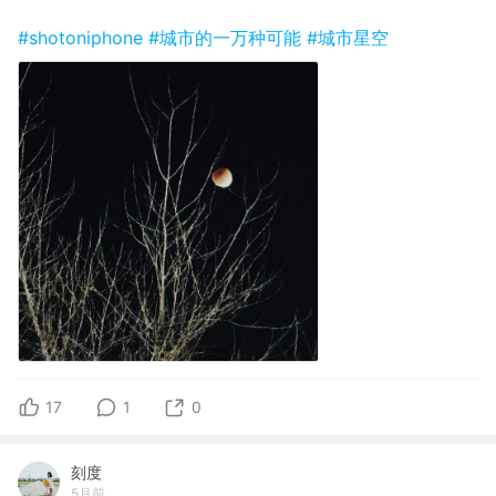
#shotoniphone
#城市的一万种可能
#城市星空
17
1
0
刻度
5月前