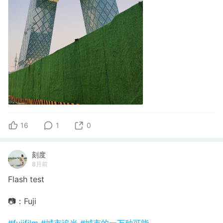
16
1
0
刻度
8月前
Flash test
📷：Fuji
#fujifilm
#城市追光
#城市的一万种可能