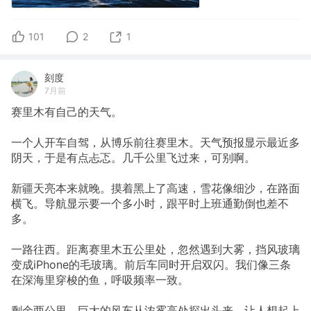
101
2
1
刻度
7月前
赛里木有自己的天气。
一个人开车自驾，从博乐前往赛里木。天气预报显示最近多
阴天，于是有点忐忑。几千公里飞过来，可别啊。
新疆天亮本来就晚。摸着黑上了高速，雪花像细沙，在路面
横飞。导航显示要一个多小时，跟平时上班通勤倒也差不
多。
一路往西。距离赛里木五公里处，忽然遇到大雾，挡风玻璃
变成iPhone的毛玻璃。前后车同时开启双闪。我们像三条
在深海里穿梭的鱼，呼吸频率一致。
剩余两公里，巨大的风车从浓雾高处探出头来，让人想起上