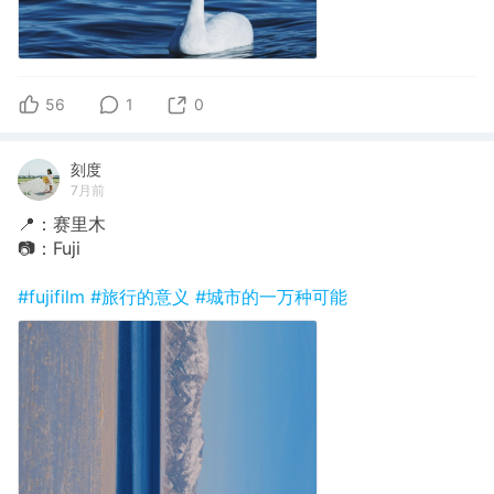
56
1
0
刻度
7月前
📍：赛里木
📷：Fuji
#fujifilm
#旅行的意义
#城市的一万种可能