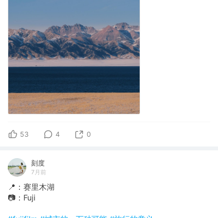
53
4
0
刻度
7月前
📍：赛里木湖
📷：Fuji