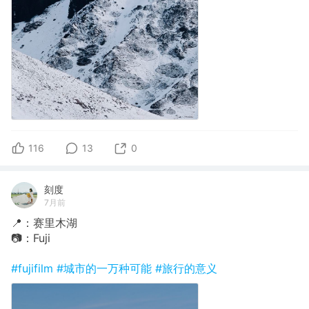
116
13
0
刻度
7月前
📍：赛里木湖
📷：Fuji
#fujifilm
#城市的一万种可能
#旅行的意义