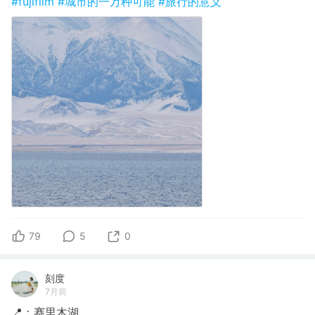
#fujifilm
#城市的一万种可能
#旅行的意义
79
5
0
刻度
7月前
📍：赛里木湖