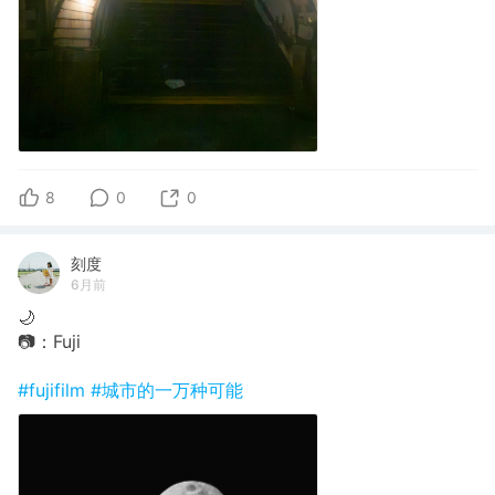
8
0
0
刻度
6月前
🌙
📷：Fuji
#fujifilm
#城市的一万种可能