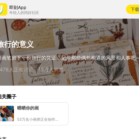
即刻App
下
年轻人的同好社区
旅行的意义
用画笔留下一份旅行的凭证，记录那些偶然相遇的风景和人事吧
3478人正在讨论，15万人浏览
相关圈子
晒晒你的画
53万名小画师正在创作👩🏻‍🎨