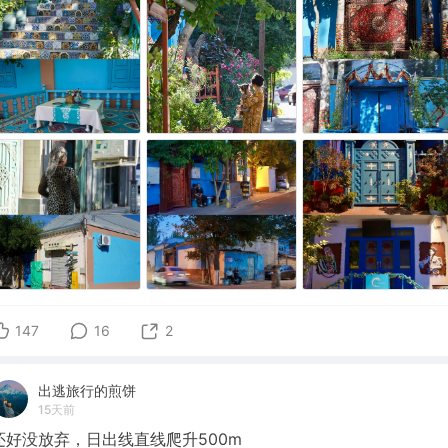
147
16
2
出逃旅行的煎饼
15天前
还好没放弃，日出线直线爬升500m