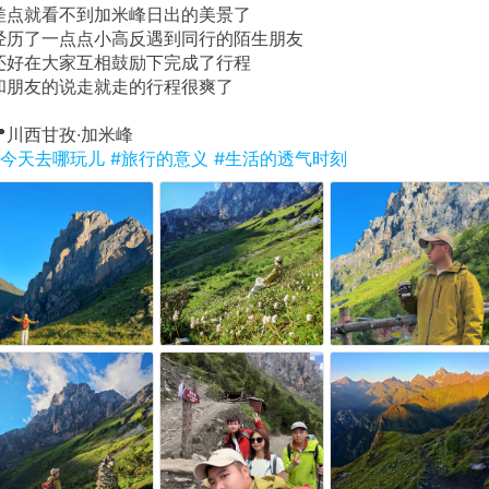
​差点就看不到加米峰日出的美景了
经历了一点点小高反遇到同行的陌生朋友
还好在大家互相鼓励下完成了行程
和朋友的说走就走的行程很爽了
​📍川西甘孜·加米峰
#今天去哪玩儿
#旅行的意义
#生活的透气时刻