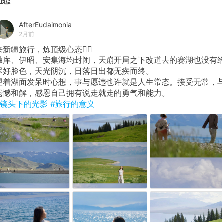
动态
AfterEudaimonia
2月前
来新疆旅行，炼顶级心态💆‍♀️
独库、伊昭、安集海均封闭，天崩开局之下改道去的赛湖也没有
尽好脸色，天光阴沉，日落日出都无疾而终。
望着湖面发呆时心想，事与愿违也许就是人生常态。接受无常，
遗憾和解，感恩自己拥有说走就走的勇气和能力。
#镜头下的光影
#旅行的意义