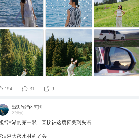
194
31
9
出逃旅行的煎饼
22天前
到泸沽湖的第一眼，直接被这扇窗美到失语
泸沽湖大落水村的尽头