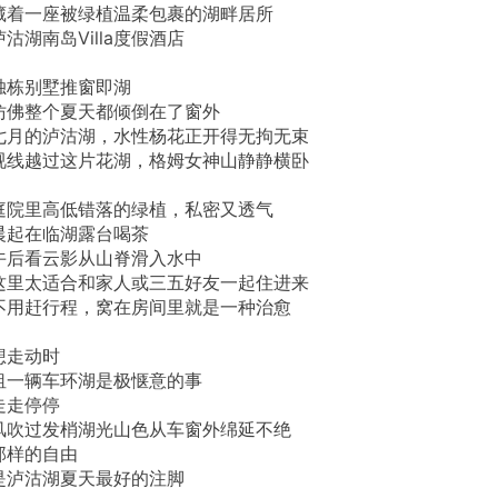
藏着一座被绿植温柔包裹的湖畔居所
泸沽湖南岛Villa度假酒店
独栋别墅推窗即湖
仿佛整个夏天都倾倒在了窗外
七月的泸沽湖，水性杨花正开得无拘无束
视线越过这片花湖，格姆女神山静静横卧
庭院里高低错落的绿植，私密又透气
晨起在临湖露台喝茶
午后看云影从山脊滑入水中
这里太适合和家人或三五好友一起住进来
不用赶行程，窝在房间里就是一种治愈
想走动时
租一辆车环湖是极惬意的事
走走停停
风吹过发梢湖光山色从车窗外绵延不绝
那样的自由
是泸沽湖夏天最好的注脚