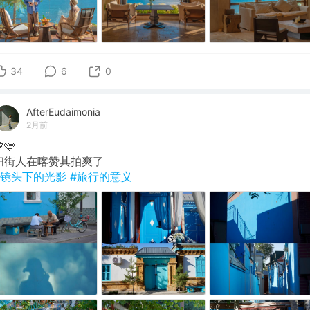
34
6
0
AfterEudaimonia
2月前
🩵
扫街人在喀赞其拍爽了
#镜头下的光影
#旅行的意义