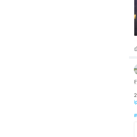
2
i
#