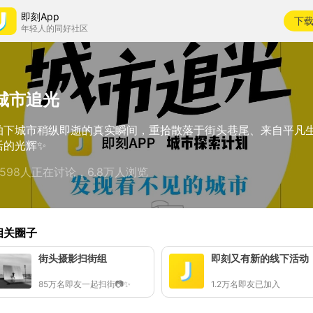
即刻App
下
年轻人的同好社区
城市追光
拍下城市稍纵即逝的真实瞬间，重拾散落于街头巷尾、来自平凡
活的光辉✨
4598人正在讨论，6.8万人浏览
相关圈子
街头摄影扫街组
即刻又有新的线下活动
85万名即友一起扫街📷✨
1.2万名即友已加入