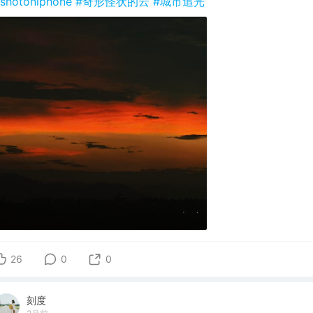
shotoniphone
#奇形怪状的云
#城市追光
26
0
0
刻度