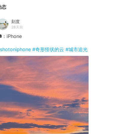
动态
刻度
28天前
：iPhone
shotoniphone
#奇形怪状的云
#城市追光