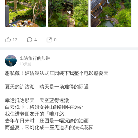
17
4
0
出逃旅行的煎饼
13天前
想私藏！泸沽湖法式庄园装下我整个电影感夏天
夏天的泸沽湖，晴天是一场难得的际遇
幸运抵达那天，天空蓝得透澈
白云低垂，格姆女神山静静卧在远处
我住进老朋友开的「唯汀悠」
去年冬日来时，庄园是一幅沉静的油画
而盛夏，它幻化成一座无边界的法式花园