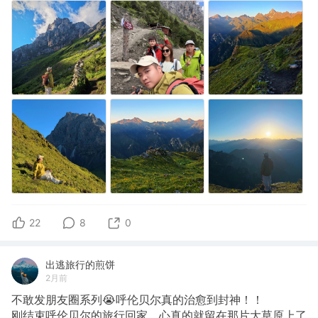
22
8
0
出逃旅行的煎饼
2月前
不敢发朋友圈系列😭呼伦贝尔真的治愈到封神！！
刚结束呼伦贝尔的旅行回家，心真的就留在那片大草原上了