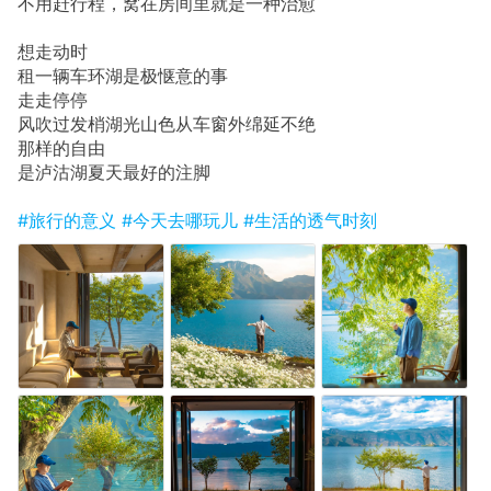
不用赶行程，窝在房间里就是一种治愈
想走动时
租一辆车环湖是极惬意的事
走走停停
风吹过发梢湖光山色从车窗外绵延不绝
那样的自由
是泸沽湖夏天最好的注脚
#旅行的意义
#今天去哪玩儿
#生活的透气时刻