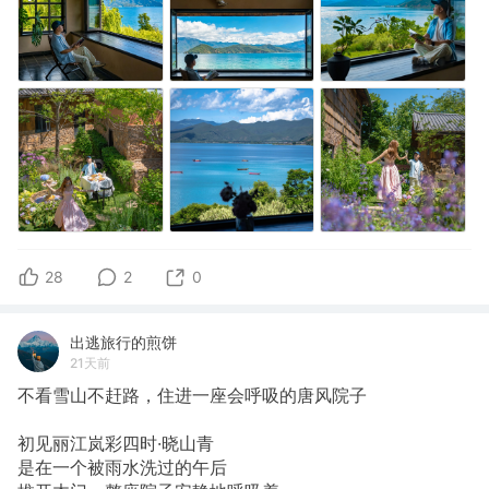
28
2
0
出逃旅行的煎饼
21天前
不看雪山不赶路，住进一座会呼吸的唐风院子
初见丽江岚彩四时·晓山青
是在一个被雨水洗过的午后