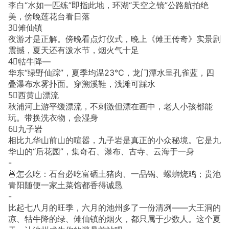
李白“水如一匹练”即指此地，环湖“天空之镜”公路航拍绝
美，傍晚莲花台看日落
3⃣傩仙镇
夜游才是正解。傍晚看点灯仪式，晚上《傩王传奇》实景剧
震撼，夏天还有泼水节，烟火气十足
4⃣牯牛降—
华东“绿野仙踪”，夏季均温23℃，龙门潭水呈孔雀蓝，四
叠瀑布水雾扑面。穿溯溪鞋，浅滩可踩水
5⃣西黄山漂流
秋浦河上游平缓漂流，不刺激但漂在画中，老人小孩都能
玩。带换洗衣物，会湿身
6⃣九子岩
相比九华山前山的喧嚣，九子岩是真正的小众秘境。它是九
华山的“后花园”，集奇石、瀑布、古寺、云海于一身
-
🍜怎么吃：石台必吃富硒土猪肉、一品锅、螺蛳烧鸡；贵池
青阳随便一家土菜馆都香得诚恳
-
比起七八月的旺季，六月的池州多了一份清冽——大王洞的
凉、牯牛降的绿、傩仙镇的烟火，都只属于少数人。这个夏