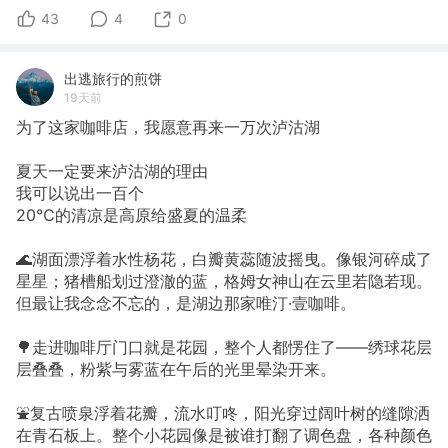
43
4
0
出逃旅行的煎饼
19天前
为了这家咖啡店，我愿意再来一万次泸沽湖
夏天一定要来泸沽湖的理由
我可以说出一百个
20℃的清凉是高原给盛夏的温柔
🌊湖面漂浮着水性杨花，白瓣黄蕊随波摇曳。像银河碎成了
星星；猪槽船划过澄澈的蓝，格姆女神山在云里若隐若现。
但最让我念念不忘的，是湖边那家唯汀·壹咖啡。
🌳走进咖啡厅门口就是花园，整个人都愣住了——绣球花层
层叠叠，粉紫与雾蓝在午后的光里晕染开来。
⛲复古喷泉浮着花瓣，流水叮咚，阳光穿过阔叶树的缝隙洒
在青石板上。整个小花园像是被谁打翻了调色盘，各种颜色