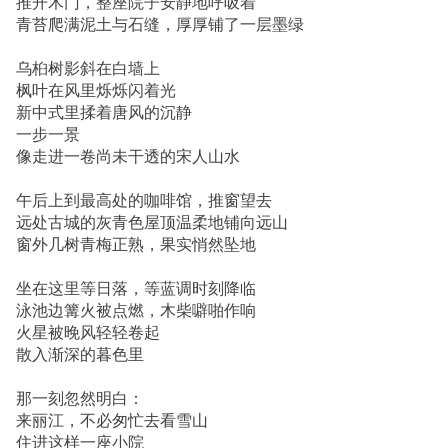
推开木门，整座院子安静地呼吸着
青苔爬满泥土与石缝，厚厚铺了一层墨绿
乌桕树影斜在白墙上
枫叶在风里烁烁闪着光
新中式里揉着唐风的沉静
一步一景
像走进一卷尚未干透的宋人山水
午后上到最高处的咖啡馆，推窗望去
远处古城的灰青色屋顶温柔地铺向远山
窗外几树青梅正熟，果实悄然坠地
坐在这里等日落，等蓝调时刻降临
泳池边篝火被点燃，木柴噼啪作响
火星被晚风轻轻卷起
散入渐深的暮色里
那一刻忽然明白：
来丽江，不必匆忙去看雪山
住进这样一座小院