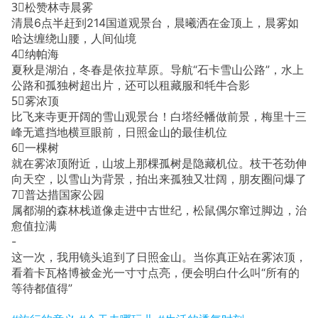
3⃣️松赞林寺晨雾
清晨6点半赶到214国道观景台，晨曦洒在金顶上，晨雾如
哈达缠绕山腰，人间仙境
4⃣️纳帕海
夏秋是湖泊，冬春是依拉草原。导航“石卡雪山公路”，水上
公路和孤独树超出片，还可以租藏服和牦牛合影
5⃣️雾浓顶
比飞来寺更开阔的雪山观景台！白塔经幡做前景，梅里十三
峰无遮挡地横亘眼前，日照金山的最佳机位
6⃣️一棵树
就在雾浓顶附近，山坡上那棵孤树是隐藏机位。枝干苍劲伸
向天空，以雪山为背景，拍出来孤独又壮阔，朋友圈问爆了
7⃣️普达措国家公园
属都湖的森林栈道像走进中古世纪，松鼠偶尔窜过脚边，治
愈值拉满
-
这一次，我用镜头追到了日照金山。当你真正站在雾浓顶，
看着卡瓦格博被金光一寸寸点亮，便会明白什么叫“所有的
等待都值得”