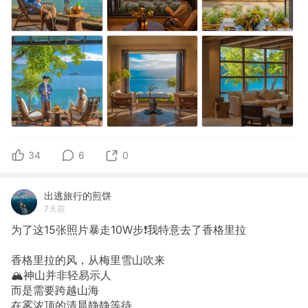
34
6
0
出逃旅行的煎饼
7天前
为了这15张照片暴走10W步❗我特意去了香格里拉
香格里拉的风，从梅里雪山吹来
🏔️神山并非轻易示人
而是需要跨越山海
在雾浓顶的清晨静静等待