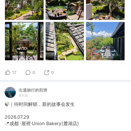
17
0
0
出逃旅行的煎饼
9天前
🍃｜待时间解锁，新的故事会发生
​·
​2026.07.29
​📍成都 ·屋裡·Union Bakery(麓湖店)