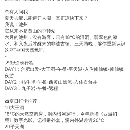
总有人问我
夏天去哪儿能避开人潮、真正凉快下来？
我说：池州
它从来不是黄山的中转站
六月的池州，没有游客，只有18℃的溶洞、翡翠色的潭
水、和入夜后才醒来的非遗古镇。三天两晚，够你重新认识
这座“中国天然氧吧”
-
📍3天2晚行程
DAY1：合肥出发-大王洞-午餐-平天湖-入住傩仙镇-傩仙镇
夜游
DAY2：牯牛降-午餐-西黄山漂流-入住石台县
DAY3：九子岩-午餐-返程
-
📸夏日打卡推荐
1⃣️大王洞
18℃的天然空调房，洞内暗河穿行，今年新增《西游幻
境》数字光影。记得带外套，洞内外温差近20℃
2⃣️平天湖