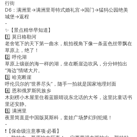
行街
D6：满洲里→满洲里哥特式婚礼宫→国门→猛犸公园绝美
城堡→返程
-
✨【景点精华早知道】
1️⃣ 莫日格勒河
老舍笔下的天下第一曲水，航拍视角下像一条蓝色丝带飘在
草原上，绝了！
2️⃣ 呼伦湖
草原上镶嵌的海一样的湖，坐在断崖边吹风，分分钟拍出
“海边”情绪大片。
3️⃣ 哈克断崖
呼伦贝尔的“世界尽头”，随手一拍就是国家地理封面
4️⃣ 恩和俄罗斯民族乡
木刻楞小木屋里住着蓝眼睛说东北话的大爷，这里比童话书
里还安静。
5️⃣ 满洲里
夜景简直是中国版莫斯科，套娃广场梦幻到犯规！
-
❗️【保命级注意事项·必看】