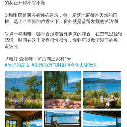
的花正开得不管不顾
☕咖啡店是两层的独栋建筑，每一扇落地窗都是天然的画
框。选了个靠窗的位置坐下，窗外就是蓝得发颤的泸沽湖
🌞点一杯咖啡，咖啡香混着窗外飘来的花香，在空气里轻轻
荡漾。时间在这里变得很慢很慢，慢到可以数清湖面的每一
道波光
📍唯汀·壹咖啡｜泸沽湖三家村1号
#旅行的意义
#生活的透气时刻
#今天去哪玩儿