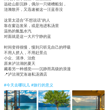
远处山影沉静，偶尔一只猪槽船划，
涟漪散开，又迅速被这一汪蓝吞没
这里太适合“不想说话”的人
靠在窗边发呆，或是泡进私汤里
温热的氤氲水汽
对面就是这一大片宁静的蓝
时间变得很慢，慢到只听见自己的呼吸
不用人挤人，不用赶景点
小众、清净、治愈
原来泸沽湖的夏天
藏着另一种感觉——沉静而高级的浪漫
📍泸沽湖艾洛迪私汤酒店
#今天去哪玩儿
#旅行的意义