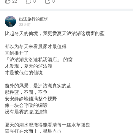
22
0
0
出逃旅行的煎饼
28天前
比起冬天的仙境，我更爱夏天泸沽湖这扇窗的蓝
都以为冬天来看晨雾才最值得
直到推开了
「泸沽湖艾洛迪私汤酒店」 的窗
才发现，夏天的泸沽湖
才是被低估的仙境
窗外的风景，是泸沽湖真实的蓝
那种蓝，不闹，不争
安安静静地铺满整个视野
像一块会呼吸的绸缎
没有晨雾的朦胧滤镜
夏天的湖水澄澈得能看清每一丝水草摇曳
阳光打在水面上，星星点点