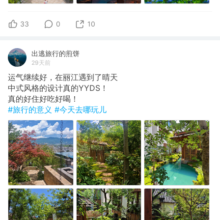
33
0
10
出逃旅行的煎饼
29天前
运气继续好，在丽江遇到了晴天
​中式风格的设计真的YYDS！
​真的好住好吃好喝！
#旅行的意义
#今天去哪玩儿