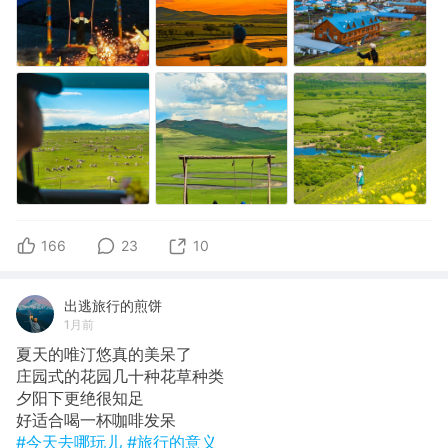
166
23
10
出逃旅行的煎饼
1月前
夏天的唯汀悠真的美呆了
​庄园式的花园几十种花草种类
​夕阳下更绝很知足
​好适合喝一杯咖啡发呆
#今天去哪玩儿
#旅行的意义