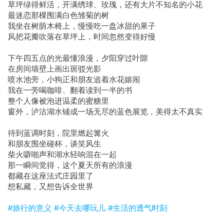
草坪绿得鲜活，开满绣球、玫瑰，还有大片不知名的小花
最迷恋那棵围满白色雏菊的树
我坐在树荫木椅上，慢慢吃一盘冰甜的果子
风把花瓣吹落在草坪上，时间忽然变得好慢
下午四五点的光最懂浪漫，夕阳穿过叶隙
在房间墙壁上画出斑驳光影
喷水池旁，小狗正和朋友追着水花嬉闹
我在一旁喝咖啡、翻着读到一半的书
整个人像被泡进温柔的蜜糖里
窗外，泸沽湖水铺成一场无尽的蓝色展览，美得太不真实
待到蓝调时刻，院里燃起篝火
和朋友围坐碰杯，谈笑风生
柴火噼啪声和湖水轻响混在一起
那一瞬间觉得，这个夏天所有的浪漫
都藏在这座法式庄园里了
想私藏，又想告诉全世界
#旅行的意义
#今天去哪玩儿
#生活的透气时刻