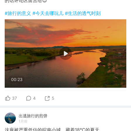
的话评论区留言给😌
#旅行的意义
#今天去哪玩儿
#生活的透气时刻
00:23
37
4
5
出逃旅行的煎饼
1月前
这座被严重低估的皖南小城，藏着18℃的夏天