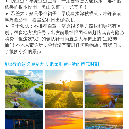
🔸 防蚊虫：草原蚊虫巨毒！一定要带强力驱蚊水，那种贴
纸类的根本没用，黑山头骑马时尤其多！
🔸 温差大：别只带小裙子！早晚直接深秋模式，冲锋衣或
厚外套必带，看星空和日出保命用。
🔸 关于领队：不推荐自驾，草原很多地方路线和导航有区
别，很多地方没信号，出发前最怕跟团催命赶路或者有隐形
消费，但这次找到的领队轩哥简直是大草原上的“宝藏神
仙”！本地人带你玩，全程没有带进任何购物店，带我们去
了很多小众的景点
#旅行的意义
#今天去哪玩儿
#生活的透气时刻