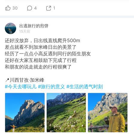
30
4
1
出逃旅行的煎饼
15天前
还好没放弃，日出线直线爬升500m
​差点就看不到加米峰日出的美景了
经历了一点点小高反遇到同行的陌生朋友
还好在大家互相鼓励下完成了行程
和朋友的说走就走的行程很爽了
​📍川西甘孜·加米峰
#今天去哪玩儿
#旅行的意义
#生活的透气时刻