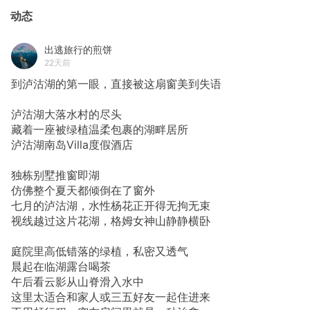
动态
出逃旅行的煎饼
22天前
到泸沽湖的第一眼，直接被这扇窗美到失语
泸沽湖大落水村的尽头
藏着一座被绿植温柔包裹的湖畔居所
泸沽湖南岛Villa度假酒店
独栋别墅推窗即湖
仿佛整个夏天都倾倒在了窗外
七月的泸沽湖，水性杨花正开得无拘无束
视线越过这片花湖，格姆女神山静静横卧
庭院里高低错落的绿植，私密又透气
晨起在临湖露台喝茶
午后看云影从山脊滑入水中
这里太适合和家人或三五好友一起住进来