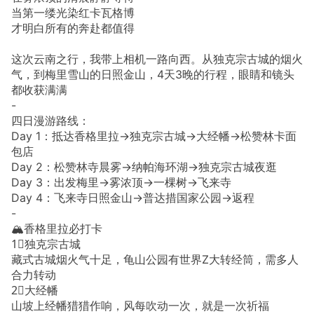
当第一缕光染红卡瓦格博
才明白所有的奔赴都值得
这次云南之行，我带上相机一路向西。从独克宗古城的烟火
气，到梅里雪山的日照金山，4天3晚的行程，眼睛和镜头
都收获满满
-
四日漫游路线：
Day 1：抵达香格里拉→独克宗古城→大经幡→松赞林卡面
包店
Day 2：松赞林寺晨雾→纳帕海环湖→独克宗古城夜逛
Day 3：出发梅里→雾浓顶→一棵树→飞来寺
Day 4：飞来寺日照金山→普达措国家公园→返程
-
🏔️香格里拉必打卡
1⃣️独克宗古城
藏式古城烟火气十足，龟山公园有世界Z大转经筒，需多人
合力转动
2⃣️大经幡
山坡上经幡猎猎作响，风每吹动一次，就是一次祈福