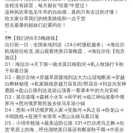
全程没有踩雷，每天都在“哇塞”中度过！
这种风吹草低见牛羊的自由感，真的只有去过的才懂！
给大家分享我们的绝美路线和一点干货
想去避暑的姐妹们赶紧码住！
-
🗺️【我们的6天5晚路线】
出行前一日：全国各地到达（24小时接机服务）→海拉尔
机场前往哈克 崖山观看绝美日落晚霞，→海拉尔住【包含
酒店】
D1：海拉尔→天下第一曲水莫日格勒河→私人牧场打卡秋
千和看日落
D2：额尔古纳→穿越草原腹地到达大力山湿地断崖→穿越
白桦林秘境 →私家路线穿越万亩良田/野花谷→到达兴安神
鹿园→盘山公路到达龙岩山顶看一看课本中的大兴安岭
D3：莫尔道嘎→森林小火车→和平村→临江神仙坡看中俄
界河→恩河俄罗斯民族乡坐马车游小镇
D4：恩和→拜访俄罗斯人家→笑脸河→风之谷→卧龙山→
卡哨路线→亚洲千米滑草→黑山头骑马看日落
D5：小绵羊牧场→最美边防公路 331→巴尔虎马之舞→欣
赏‘草原上的海，呼伦湖绝美日落还有断崖秋千哦→中苏步