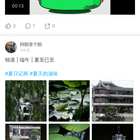
00:13
3
1
0
阿朗里个朗
3年前
锦溪 | 端午 | 夏至已至
#夏日记画
#夏天的滋味