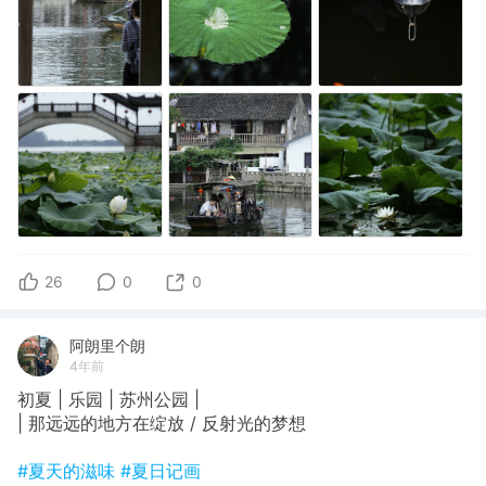
26
0
0
阿朗里个朗
4年前
初夏 | 乐园 | 苏州公园 |
| 那远远的地方在绽放 / 反射光的梦想
#夏天的滋味
#夏日记画