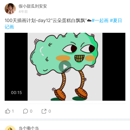
假小甜瓜刘安安
4年前
100天插画计划-day12“云朵蛋糕白飘飘”☁️
#一起画
#夏日
记画
00:15
1
0
0
当个嘞个当