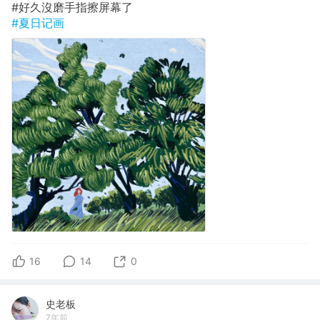
#好久沒磨手指擦屏幕了
#夏日记画
16
14
0
史老板
7年前