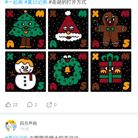
#一起画
#夏日记画
#圣诞的打开方式
22
2
0
四月声画
7年前