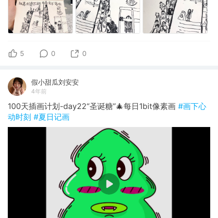
5
0
0
假小甜瓜刘安安
4年前
100天插画计划-day22“圣诞糖”🎄每日1bit像素画
#画下心
动时刻
#夏日记画