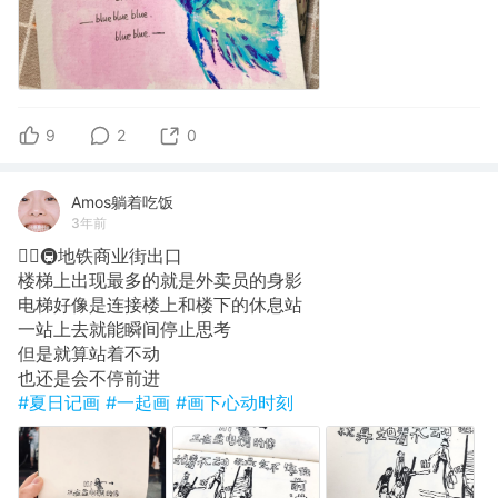
9
2
0
Amos躺着吃饭
3年前
✍🏽🚇地铁商业街出口
楼梯上出现最多的就是外卖员的身影
电梯好像是连接楼上和楼下的休息站
一站上去就能瞬间停止思考
但是就算站着不动
也还是会不停前进
#夏日记画
#一起画
#画下心动时刻