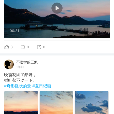
00:31
3
0
0
不逃学的三疯
1年前
晚霞凝固了酷暑，
树叶都不动一下。
#奇形怪状的云
#夏日记画