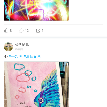
8
12
1
馒头馅儿
6年前
🐟
#一起画
#夏日记画