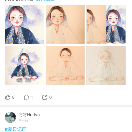
8
1
0
将将Hedva
6年前
#夏日记画