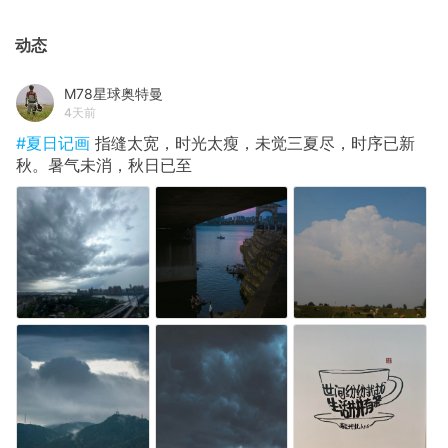
动态
M78星球奥特曼
4天前
#夏日记画
指缝太宽，时光太瘦，未觉三夏尽，时序已新
秋。暑气未消，秋日已至