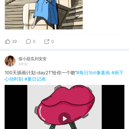
39
0
0
假小甜瓜刘安安
4年前
100天插画计划-day21“给你一个吻”
#每日1bit像素画
#画下
心动时刻
#夏日记画