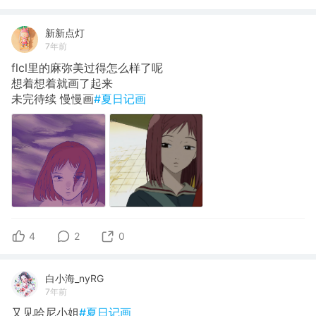
新新点灯
7年前
flcl里的麻弥美过得怎么样了呢
想着想着就画了起来
未完待续 慢慢画
#夏日记画
4
2
0
白小海_nyRG
7年前
又见哈尼小姐
#夏日记画