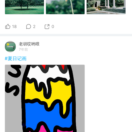
18
2
0
老胡哎哟喂
7年前
#夏日记画