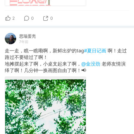
2
0
0
思瑞蛋壳
7年前
走一走，瞧一瞧嘞啊，新鲜出炉的tag
#夏日记画
啊！走过
路过不要错过了啊！
地摊摆起来了啊，小桌支起来了啊，
@金没劲
老师友情演
绎了啊！几分钟一换画图自由了啊！📢