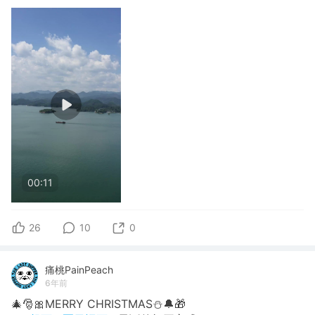
00:11
26
10
0
痛桃PainPeach
6年前
🎄🎅🎀MERRY CHRISTMAS⛄️🔔🎁