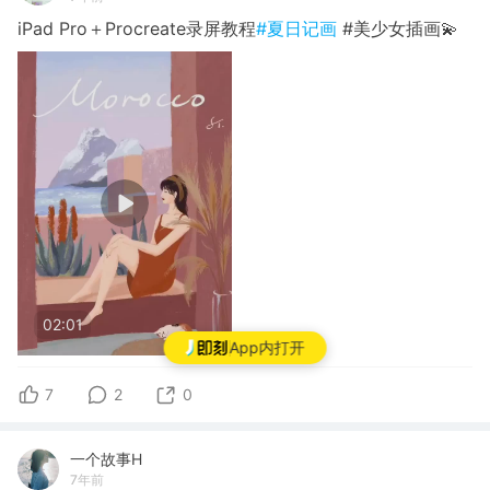
iPad Pro＋Procreate录屏教程
#夏日记画
#美少女插画💫
02:01
App内打开
7
2
0
一个故事H
7年前