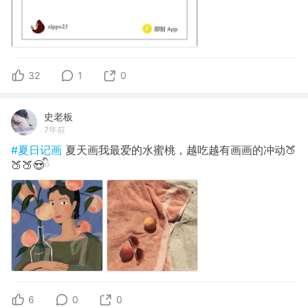
32
1
0
史老板
7年前
#夏日记画
夏天画我最爱的水蜜桃，越吃越有画画的冲动🍑
🍑🍑😍ི
6
0
0