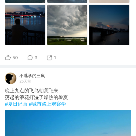
50
3
1
不逃学的三疯
25天前
晚上九点的飞鸟朝我飞来
荡起的浪花打湿了燥热的暑夏
#夏日记画
#城市路上观察学