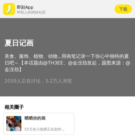
即刻App
下载
年轻人的同好社区
夏日记画
美食、服饰、植物、动物…用画笔记录一下你心中独特的夏
日吧～【本话题由@TH3EE、@金没劲发起，题图来源：@
金没劲】
2059人正在讨论，5.2万人浏览
相关圈子
晒晒你的画
53万名小画师正在创作👩🏻‍🎨