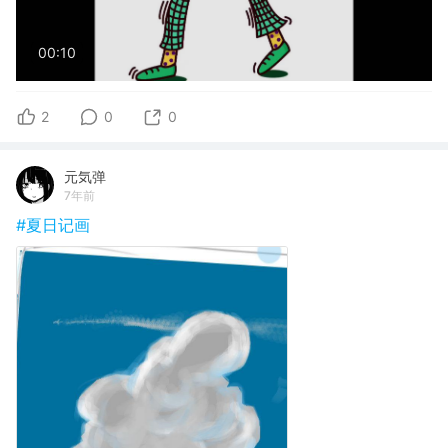
00:10
2
0
0
元気弹
7年前
#夏日记画