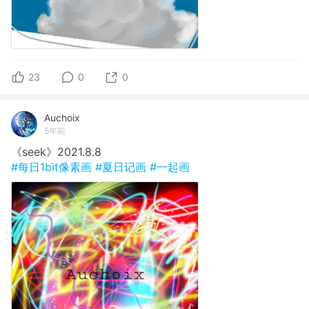
23
0
0
Auchoix
5年前
《seek》2021.8.8
#每日1bit像素画
#夏日记画
#一起画