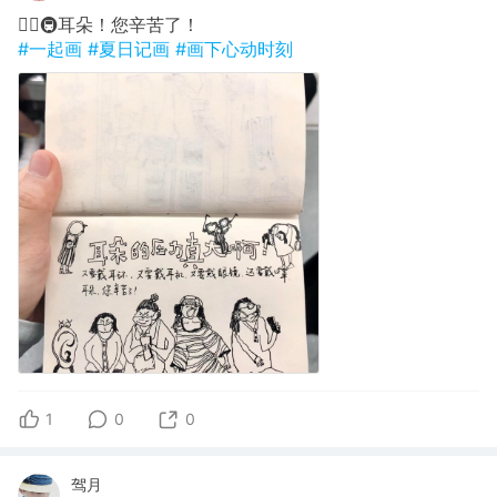
✍🏽🚇耳朵！您辛苦了！
#一起画
#夏日记画
#画下心动时刻
1
0
0
驾月