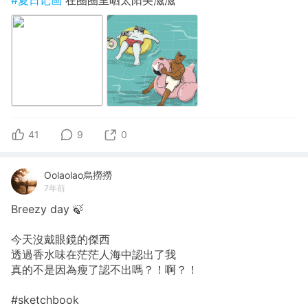
#夏日记画
在圈圈里晒太阳美滋滋
41
9
0
Oolaolao烏撈撈
7年前
Breezy day 🍃
今天沒戴眼鏡的傑西
透過香水味在茫茫人海中認出了我
真的不是因為瘦了認不出嗎？！啊？！
#sketchbook