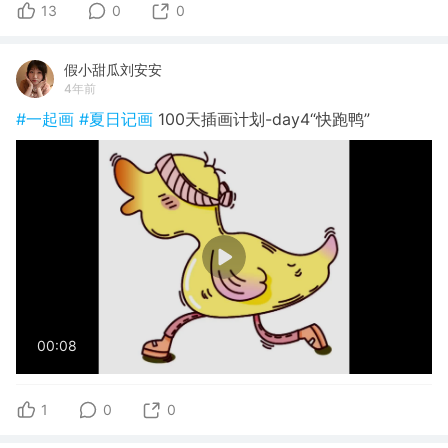
13
0
0
假小甜瓜刘安安
4年前
#一起画
#夏日记画
100天插画计划-day4“快跑鸭”
00:08
1
0
0