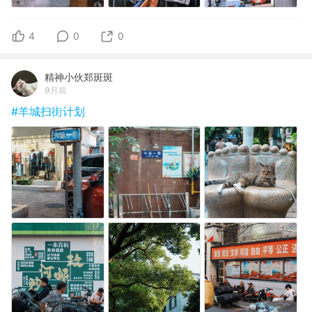
4
0
0
精神小伙郑斑斑
9月前
#羊城扫街计划