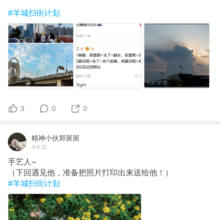
#羊城扫街计划
3
0
0
精神小伙郑斑斑
4年前
手艺人~
（下回遇见他，准备把照片打印出来送给他！）
#羊城扫街计划