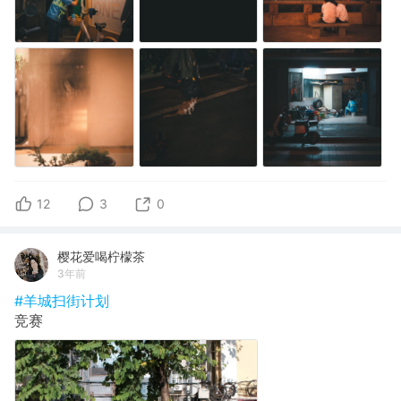
12
3
0
樱花爱喝柠檬茶
3年前
#羊城扫街计划
竞赛