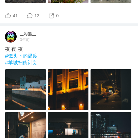
41
12
0
__彩熊__
3年前
夜 夜 夜
#镜头下的温度
#羊城扫街计划