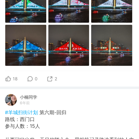
18
0
2
小楠同学
6年前
#羊城扫街计划
第六期-回归
路线：西门口
参与人数：15人