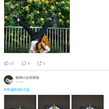
37
8
0
精神小伙郑斑斑
3年前
#羊城扫街计划