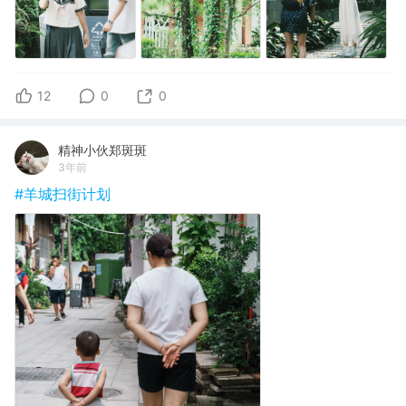
12
0
0
精神小伙郑斑斑
3年前
#羊城扫街计划