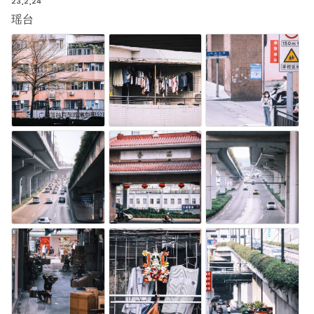
²³·²·²⁴
瑶台