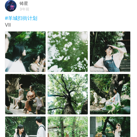
铸星
3年前
#羊城扫街计划
Ⅶ