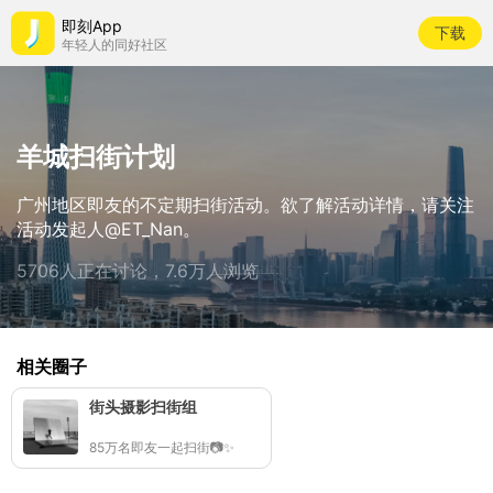
即刻App
下载
年轻人的同好社区
羊城扫街计划
广州地区即友的不定期扫街活动。欲了解活动详情，请关注
活动发起人@ET_Nan。
5706人正在讨论，7.6万人浏览
相关圈子
街头摄影扫街组
85万名即友一起扫街📷✨