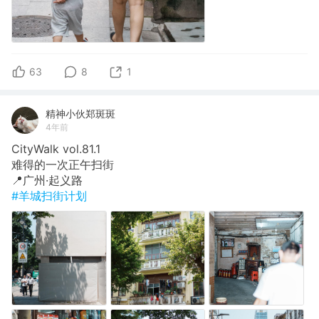
63
8
1
精神小伙郑斑斑
4年前
CityWalk vol.81.1
难得的一次正午扫街
📍广州·起义路
#羊城扫街计划