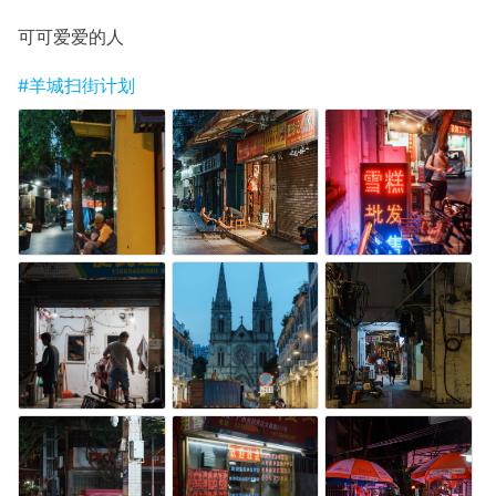
可可爱爱的人
#羊城扫街计划