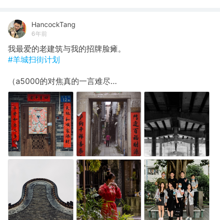
HancockTang
6年前
我最爱的老建筑与我的招牌脸瘫。
#羊城扫街计划
（a5000的对焦真的一言难尽…