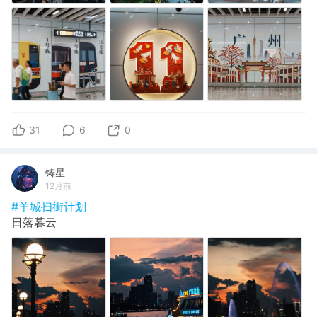
31
6
0
铸星
12月前
#羊城扫街计划
日落暮云