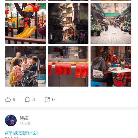
6
0
0
铸星
11天前
#羊城扫街计划