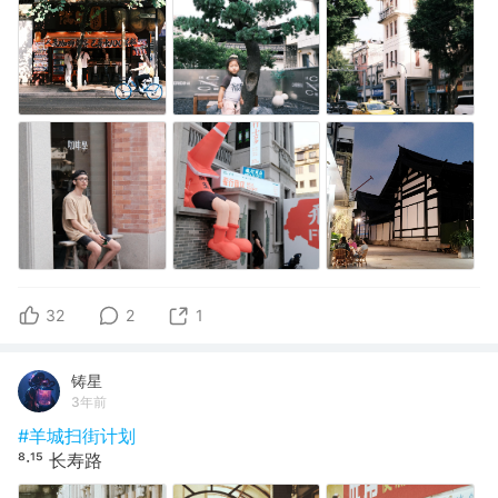
32
2
1
铸星
3年前
#羊城扫街计划
⁸·¹⁵ 长寿路