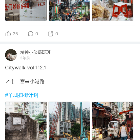
25
0
0
精神小伙郑斑斑
3年前
Citywalk vol.112.1
📍市二宫➡️小港路
#羊城扫街计划