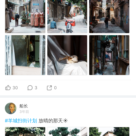
30
3
0
船长
3年前
#羊城扫街计划
放晴的那天☀