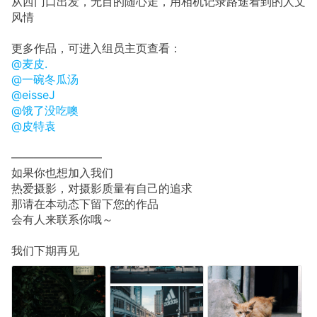
从西门口出发，无目的随心走，用相机记录路途看到的人文
风情
更多作品，可进入组员主页查看：
@麦皮.
@一碗冬瓜汤
@eisseJ
@饿了没吃噢
@皮特袁
————————
如果你也想加入我们
热爱摄影，对摄影质量有自己的追求
那请在本动态下留下您的作品
会有人来联系你哦～
我们下期再见