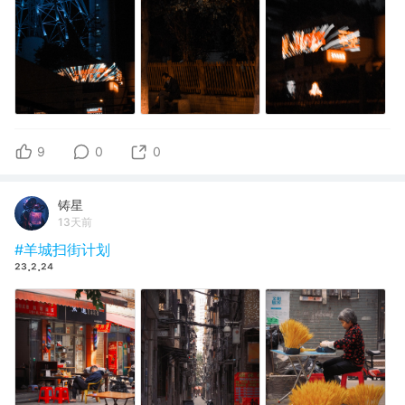
9
0
0
铸星
13天前
#羊城扫街计划
²³·²·²⁴