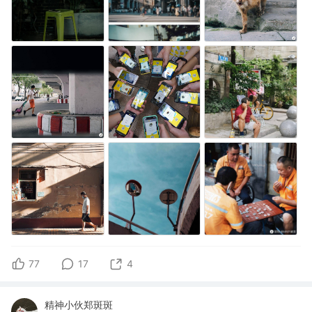
77
17
4
精神小伙郑斑斑