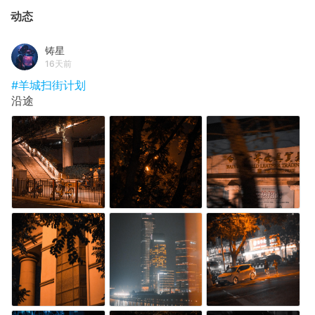
动态
铸星
16天前
#羊城扫街计划
沿途