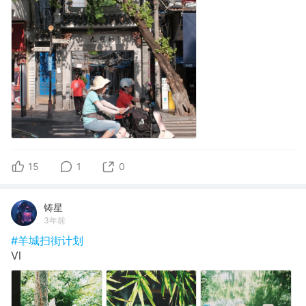
15
1
0
铸星
3年前
#羊城扫街计划
Ⅵ