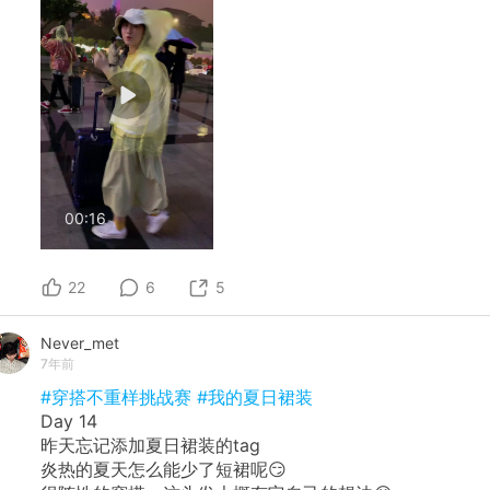
00:16
22
6
5
Never_met
7年前
#穿搭不重样挑战赛
#我的夏日裙装
Day 14
昨天忘记添加夏日裙装的tag
炎热的夏天怎么能少了短裙呢😏