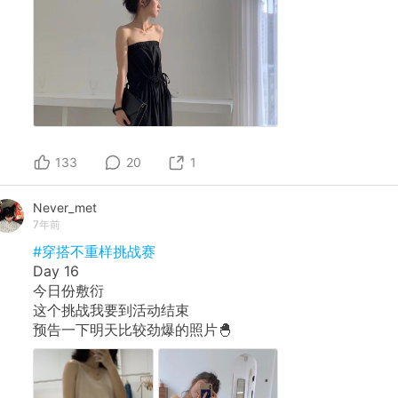
133
20
1
Never_met
7年前
#穿搭不重样挑战赛
Day 16
今日份敷衍
这个挑战我要到活动结束
预告一下明天比较劲爆的照片🐣