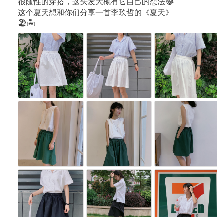
很随性的穿搭，这头发大概有它自己的想法😂
这个夏天想和你们分享一首李玖哲的《夏天》
🏖🏝