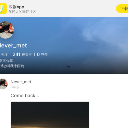
即刻App
下
年轻人的同好社区
Never_met
241
0
关注
被关注
夸夸
#穿搭分享
微博@叫我小雨鸭
Never_met
6年前
Come
back…