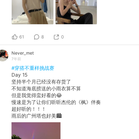
61
8
0
Never_met
7年前
#穿搭不重样挑战赛
Day 15
坚持半个月已经没有存货了
不知道海底捞送的小雨衣算不算
但是我觉得蛮好看的😂
慢速是为了让你们听听杰伦的《枫》伴奏
超好听的！！！
雨后的广州塔也好美🏙