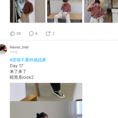
28
8
3
Never_met
7年前
#穿搭不重样挑战赛
Day 17
来了来了
暗黑系look2