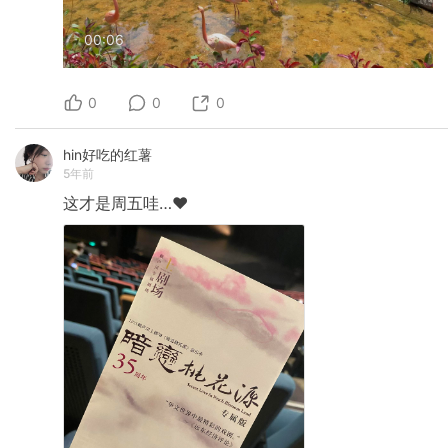
00:06
0
0
0
hin好吃的红薯
5年前
这才是周五哇…❤️