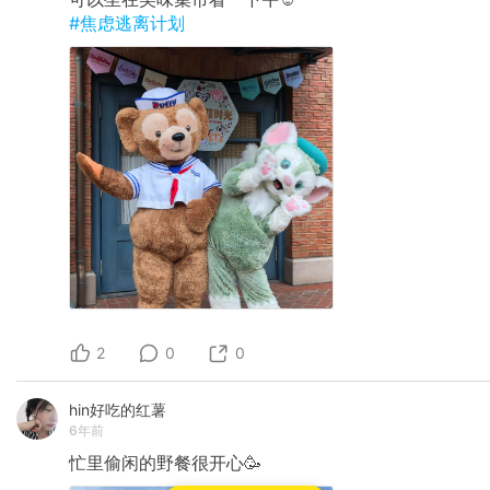
#焦虑逃离计划
2
0
0
hin好吃的红薯
6年前
忙里偷闲的野餐很开心🥳