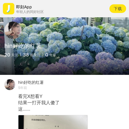
即刻App
下载
年轻人的同好社区
hin好吃的红薯
20
38
0
关注
被关注
夸夸
hin好吃的红薯
5年前
看完X想看Y
结果一打开我人傻了
这……