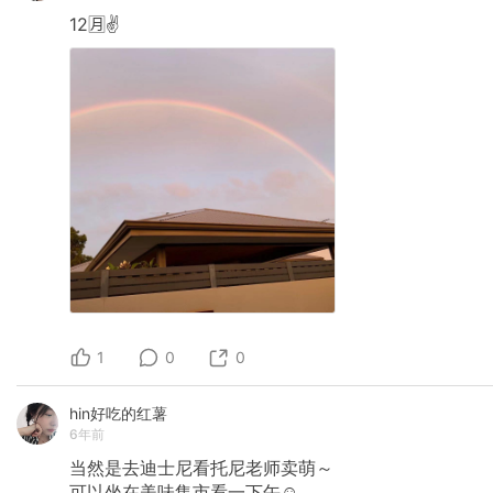
12🈷️✌️
1
0
0
hin好吃的红薯
6年前
当然是去迪士尼看托尼老师卖萌～
可以坐在美味集市看一下午☺️