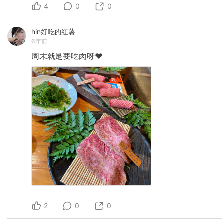
4
0
0
hin好吃的红薯
6年前
周末就是要吃肉呀❤️
2
0
0