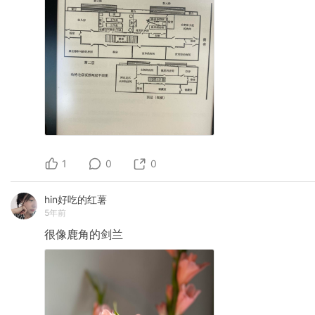
1
0
0
hin好吃的红薯
5年前
很像鹿角的剑兰