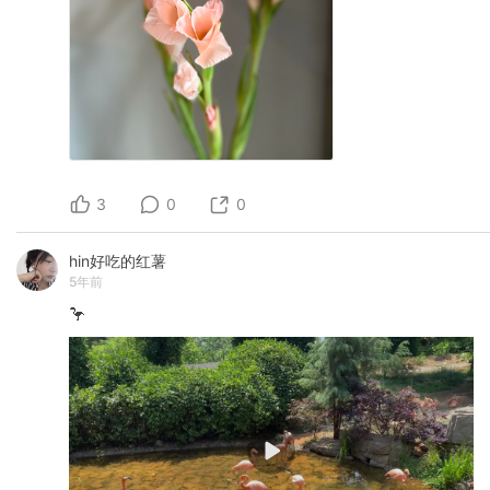
3
0
0
hin好吃的红薯
5年前
🦩