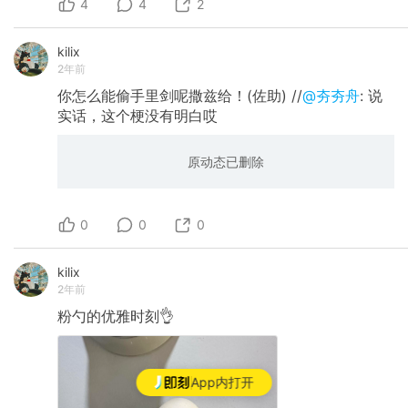
4
4
2
kilix
2年前
你怎么能偷手里剑呢撒兹给！(佐助) //
@夯夯舟
: 说
实话，这个梗没有明白哎
原动态已删除
0
0
0
kilix
2年前
粉勺的优雅时刻👌
App内打开