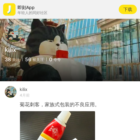
即刻App
下载
年轻人的同好社区
kilix
38
56
0
关注
被关注
夸夸
kilix
4月前
菊花刺客，家族式包装的不良应用。