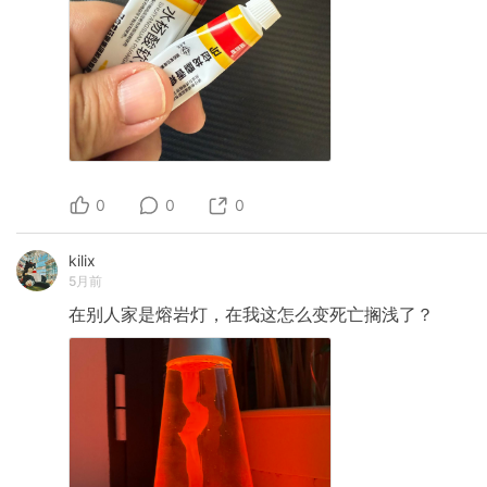
0
0
0
kilix
5月前
在别人家是熔岩灯，在我这怎么变死亡搁浅了？