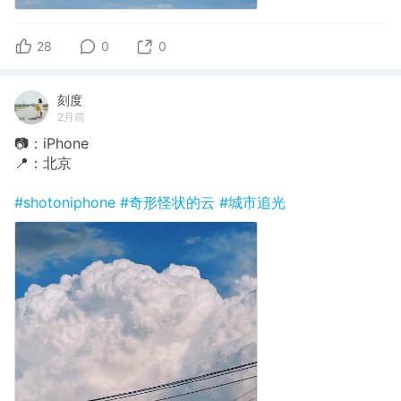
28
0
0
刻度
2月前
📷：iPhone
📍：北京
#shotoniphone
#奇形怪状的云
#城市追光