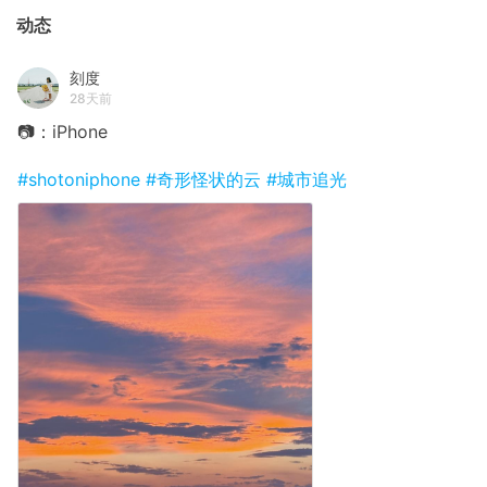
动态
刻度
28天前
📷：iPhone
#shotoniphone
#奇形怪状的云
#城市追光