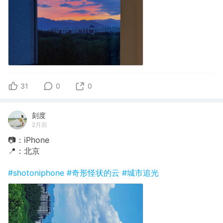
31
0
0
刻度
2月前
📷：iPhone
📍：北京
#shotoniphone
#奇形怪状的云
#城市追光