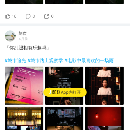
16
0
0
刻度
4月前
「你乱照相有乐趣吗」
#城市追光
#城市路上观察学
#电影中最喜欢的一场雨
App内打开