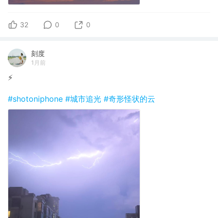
32
0
0
刻度
1月前
⚡️
#shotoniphone
#城市追光
#奇形怪状的云