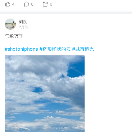
4
0
0
刻度
2月前
气象万千
#shotoniphone
#奇形怪状的云
#城市追光