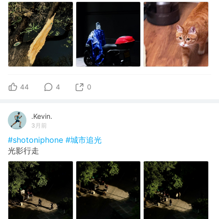
44
4
0
.Kevin.
3月前
#shotoniphone
#城市追光
光影行走