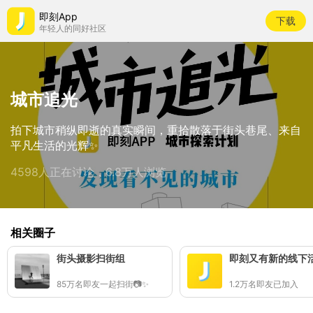
即刻App
下载
年轻人的同好社区
城市追光
拍下城市稍纵即逝的真实瞬间，重拾散落于街头巷尾、来自
平凡生活的光辉✨
4598人正在讨论，6.8万人浏览
相关圈子
街头摄影扫街组
即刻又有新的线下
85万名即友一起扫街📷✨
1.2万名即友已加入