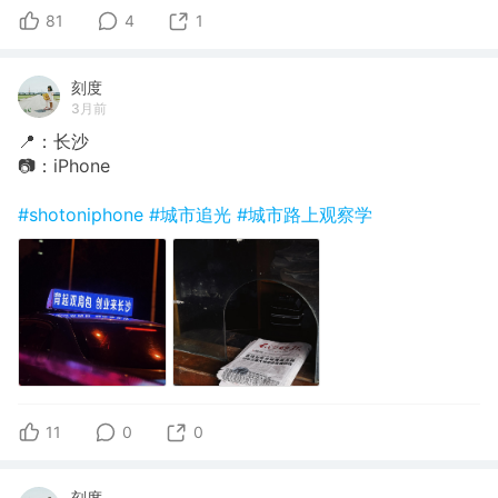
81
4
1
刻度
3月前
📍：长沙
📷：iPhone
#shotoniphone
#城市追光
#城市路上观察学
11
0
0
刻度