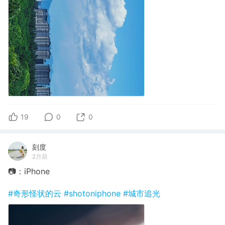
19
0
0
刻度
2月前
📷：iPhone
#奇形怪状的云
#shotoniphone
#城市追光