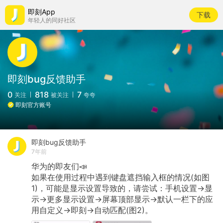
即刻App
下载
年轻人的同好社区
即刻bug反馈助手
0
818
7
关注
被关注
夸夸
即刻官方账号
即刻bug反馈助手
7年前
华为的即友们📣
如果在使用过程中遇到键盘遮挡输入框的情况(如图
1)，可能是显示设置导致的，请尝试：手机设置→显
示→更多显示设置→屏幕顶部显示→默认一栏下的应
用自定义→即刻→自动匹配(图2)。