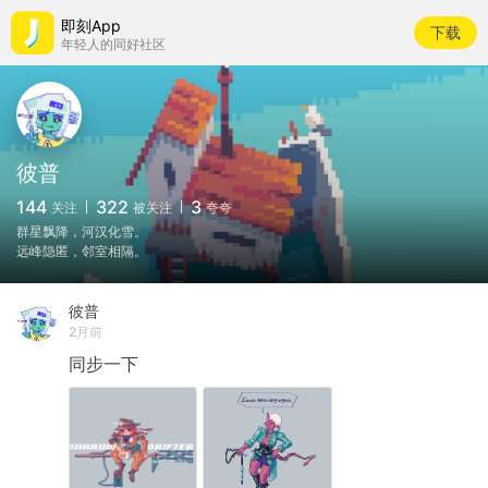
即刻App
下载
年轻人的同好社区
彼普
144
322
3
关注
被关注
夸夸
群星飘降，河汉化雪。
远峰隐匿，邻室相隔。
彼普
2月前
同步一下