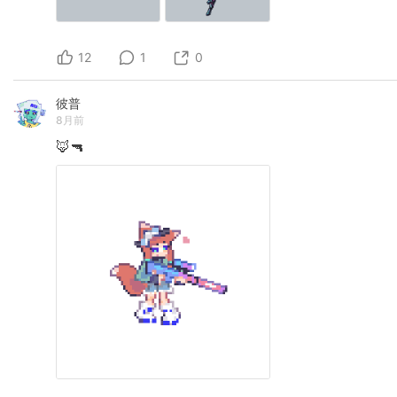
12
1
0
彼普
8月前
🦊🔫