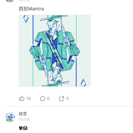
西部Mantra
19
0
0
彼普
10月前
🛡️🏥