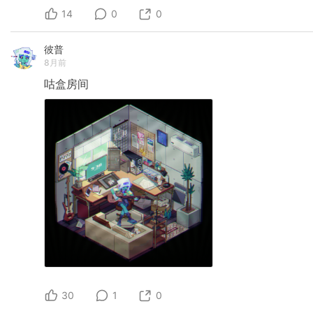
14
0
0
彼普
8月前
咕盒房间
30
1
0