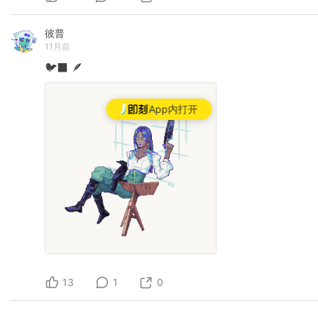
彼普
11月前
🐦‍⬛
🪶
App内打开
13
1
0