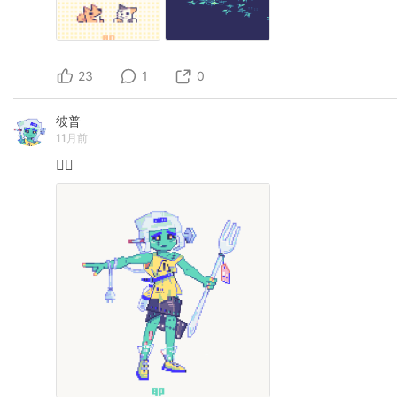
23
1
0
彼普
11月前
🧟‍♀️