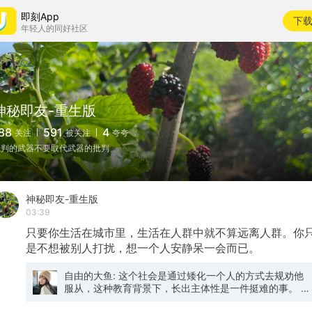
即刻App
下
年轻人的同好社区
神秘即友-重生版
88
591
4
关注
被关注
夸夸
批判的武器不要取代武器的批判
神秘即友-重生版
03:39
只要你生活在城市里，生活在人群中就不算远离人群。你
是不想被别人打扰，想一个人安静呆一会而已。
自由的大鱼: 这个社会是通过矮化一个人的方式去规劝他
服从，这种教育背景下，长出主体性是一件挺难的事。 比
如说我从小独立解决问题的能力很强，但总是被说“女孩子