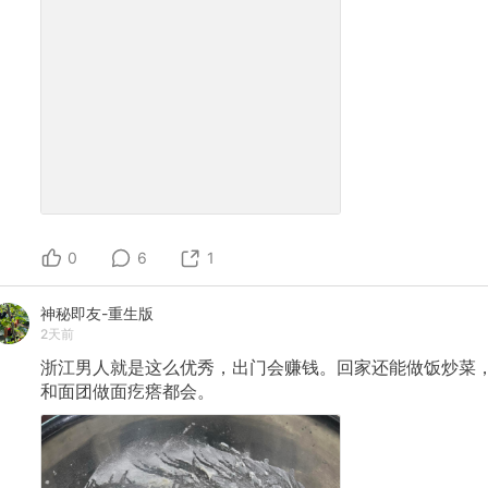
0
6
1
神秘即友-重生版
2天前
浙江男人就是这么优秀，出门会赚钱。回家还能做饭炒菜
和面团做面疙瘩都会。