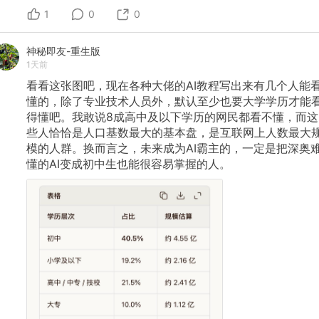
独立不好”。 社会告诉你，你没有一个人就让自己幸福的
1
能力，你必须依附外界，依附一段关系。 我一个人开开心
0
0
心的逛吃中，我妈说:“有个人和你一起逛才是正经事。” 有
个初中同学说我，“一定很寂寞吧，半夜会一个人悄悄哭
神秘即友-重生版
吧。”“努力工作也是因为内心空虚吧。”“没有小孩的话一天
1天前
得多无聊，没有事情做吧。” 所有人都会冒出来告诉你，
“你这样不够好，你不应该满足，你不幸福。” 聚众生活的
看看这张图吧，现在各种大佬的AI教程写出来有几个人能
人会想办法把更多人拉进自己的圈子来证明自己是正确
懂的，除了专业技术人员外，默认至少也要大学学历才能
的，合群的人追求的不是快乐，是被一个群体融入，仅此
得懂吧。我敢说8成高中及以下学历的网民都看不懂，而这
而已。 独立的人，选择远离人群的人，追求的则是忠于自
己内心的感受。
些人恰恰是人口基数最大的基本盘，是互联网上人数最大
模的人群。换而言之，未来成为AI霸主的，一定是把深奥
懂的AI变成初中生也能很容易掌握的人。