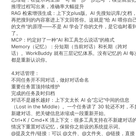
推理过程写出来，准确率大幅提升
RAG
检索增强生成：上下文plus版。AI
先搜知识库/文档
再把搜到的内容塞进上下文回答你。这就是"给
AI
喂你自
的文件"的原理——不是
AI
学会了你的文件，是它临时看
了。
MCP：约定好了一种"AI
和工具怎么说话"的格式
Memory（记忆）：分短期（当前对话）和长期（跨对
话）。WorkBuddy
就有三层记忆体系。没有记忆的
AI
每
都是重新认识你。
4.对话管理：
不同任务开不同对话，做好对话命名
重要任务置顶持续维护
完成的任务及时归档
对话不是越长越好：上下文太长
AI
会"忘记"中间的信息
（Lost
in
the
Middle）。一个任务讲了
30
轮还不对，不
新建对话、把关键信息浓缩成一段重新开始。
Ctrl+K
/
Cmd+K
清上下文：很多工具支持在不新建对话
情况下重置对话记忆，保留你之前设的系统提示词。
@提及文件/链接：可以
@文件、@文件夹、@链接，直接