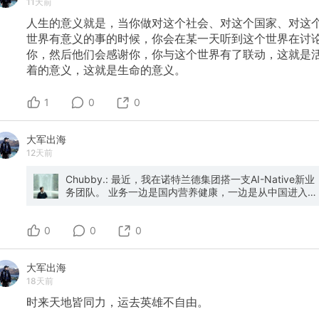
11天前
人生的意义就是，当你做对这个社会、对这个国家、对这
世界有意义的事的时候，你会在某一天听到这个世界在讨
你，然后他们会感谢你，你与这个世界有了联动，这就是
着的意义，这就是生命的意义。
1
0
0
大军出海
12天前
Chubby.: 最近，我在诺特兰德集团搭一支AI-Native新业
务团队。 业务一边是国内营养健康，一边是从中国进入马
来西亚和东南亚。 目前开放6个岗位： 品牌与IP合作负责
人、品牌AI经营运营、品牌AI内容增长运营、东南亚品牌
0
AI运营、渠道运营、海外项目负责人。 我更想找到真正做
0
0
过项目、愿意下场、能对结果负责的人。我们会重点看真
实案例、可验证结果，以及候选人在项目中的具体贡献。
大军出海
东南亚岗位先在中国组建团队，杭州优先，需要高频赴马
18天前
来西亚出差，关键阶段短期驻场。 有兴趣可以把简历和1
—3个代表案例发到： chubbyxiaopangdun@gmail.com
时来天地皆同力，运去英雄不自由。
也麻烦大家帮我转给身边合适的人。感谢～