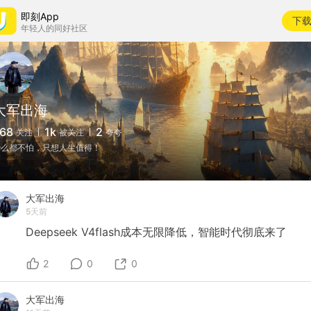
即刻App
下
年轻人的同好社区
大军出海
68
1k
2
关注
被关注
夸夸
什么都不怕，只想人生值得！
大军出海
5天前
Deepseek
V4flash成本无限降低，智能时代彻底来了
2
0
0
大军出海