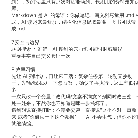
到），扔对话里只有那次对话能读到。长期用的资料走知
库。
Markdown
是
AI
的母语：你做笔记、写文档尽量用
.md
式，AI
读起来最舒服，结构化信息提取最准。飞书可以转
成.md
7.安全与边界
联网搜索
≠
准确：AI
搜到的东西也可能过时或错误，
重要事实自己交叉验证一次。
8.效率习惯
先让
AI
列计划，再让它干活：复杂任务第一轮别直接动
手，先"帮我规划一下怎么做"，确认了再执行，返工率低
多。
一次只改一个变量：改代码/文案不满意？别同时改三处，
处一处来，不然你也不知道是哪一步搞坏了。
遇到胡说直接打断：不需要委婉，直接说"这个不对，重新
来"或者"你确认一下这个数据"——AI
不会生气，但你不说
就继续编。
8
0
1