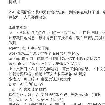
机即用
2.AI
发展阶段：从聊天稳稳接住你，到帮你在电脑干活，
种都行，人只要做决策
3.基本概念：
skill：从鼠标点点点点，到点一下就完成。可口喷控制，
如帮我回这消息，原来需要打字按发送，现在只要说完就
做到
agent：把
1
件事情干完
workflow工作流：把多个
agent
串联起来
prompt提示词：你是谁+目前情况+你要干啥+给我结果
token词元：1token=2
字，花钱买的就是字
上下文窗口：AI
回答你问题前，需要了解的信息。上下文
长就需要压缩，但是上下文太长容易被
AI
漏掉
多模态：可以给
AI
发图发视频发文件
幻觉：AI
会胡说八道
.md：AI
喜欢读的格式
迭代意识：如果
AI
交付的结果不好，先改提示词（加案
例、先让
AI
问、先给
AI
列思路）
思维链：在提示词里加一句"请一步一步思考"，模型就会