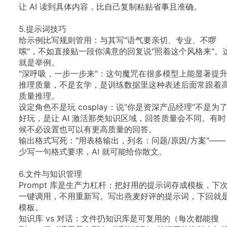
让
AI
读到具体内容，比自己复制粘贴省事且准确。
5.提示词技巧
给示例比写规则管用：与其写"语气要亲切、专业、不啰
嗦"，不如直接贴一段你满意的回复说"照着这个风格来"。
就是举例。
"深呼吸，一步一步来"：这句魔咒在很多模型上能显著提
推理质量，不是玄学，是训练数据里这种表述后面常跟着
质量推理。
设定角色不是玩
cosplay：说"你是资深产品经理"不是为
好玩，是让
AI
激活那类知识区域，回答质量会不同。有时
候不必设置也可以有更高质量的回答。
输出格式写死："用表格输出，列名：问题/原因/方案"——
少写一句格式要求，AI
就可能给你散文。
6.文件与知识管理
Prompt
库是生产力杠杆：把好用的提示词存成模板，下
一键调用，不用重新写。写出燕麦好评的提示词，下回就
模板。
知识库
vs
对话：文件扔知识库是可复用的（每次都能搜