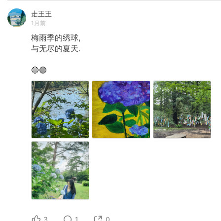
走王王
1月前
梅雨季的绣球,
与无尽的夏天.
🔵🟣
3
1
0