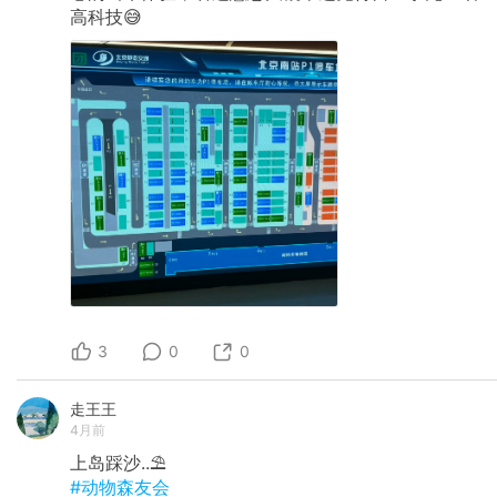
高科技😅
3
0
0
走王王
4月前
上岛踩沙..⛱️
#动物森友会