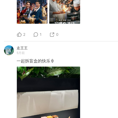
2
1
0
走王王
5月前
一起拆盲盒的快乐🍦