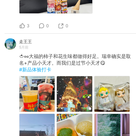
3
0
0
走王王
5月前
🍅🥜大福的柿子和花生味都做得好足。瑞幸确实是取
名+产品小天才。而我们是过节小天才😋
#新品体验打卡