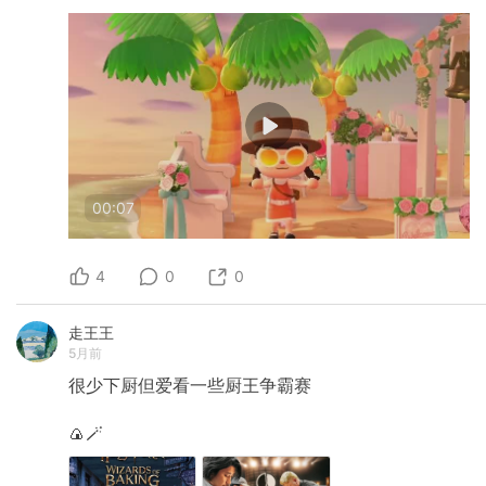
00:07
4
0
0
走王王
5月前
很少下厨但爱看一些厨王争霸赛
🍙🪄