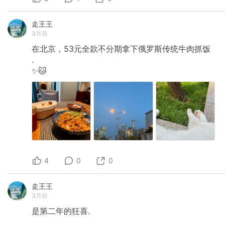
走王王
3月前
在北京，53元全款不分期拿下俄罗斯传统牛肉抓饭
.
✨🐱
4
0
0
走王王
3月前
是第二年的狂喜.