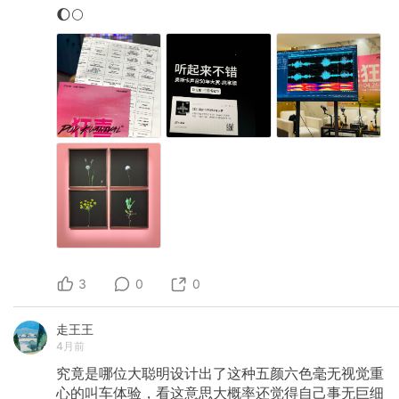
🌔🌕
3
0
0
走王王
4月前
究竟是哪位大聪明设计出了这种五颜六色毫无视觉重
心的叫车体验，看这意思大概率还觉得自己事无巨细