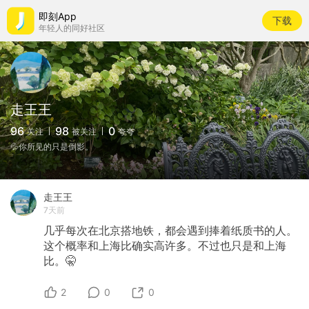
即刻App
下载
年轻人的同好社区
走王王
96
98
0
关注
被关注
夸夸
💦你所见的只是倒影。
走王王
7天前
几乎每次在北京搭地铁，都会遇到捧着纸质书的人。
这个概率和上海比确实高许多。不过也只是和上海
比。🤫
2
0
0