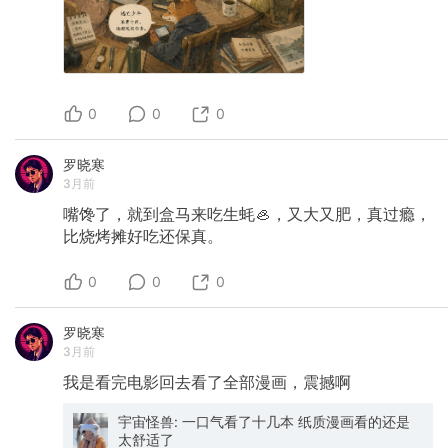
存了3000金币，也去当老板了。 有个装备我很
想要，出价100金起拍，另一个老板出了200金。
我在犹豫要不要出300的时候，媳妇刚好过来，
看见我的鼠标在“加价”那里犹豫不决，问了我一个
问题： 游戏里的金币不是能从网上买吗？ 我说可
以呀。 她问多少钱？ 我说现在的行情一万金币值
0
0
0
人民币180元左右。 那100金币呢？ 一块八。 我
媳妇问这你还犹豫啥？ 我说你不懂。我赚这100
金币多难啊…… 这是老登们的快乐。
罗晓寒
3月前
嘴馋了，就到盒马来吃生蚝🦪，又大又肥，真过瘾，
比烧烤摊好吃还保真。
0
0
0
罗晓寒
3月前
我是看完电影回去看了全部漫画，震撼啊
宇宙怪兽: 一口气看了十几本 纸质漫画看的还是
太舒适了