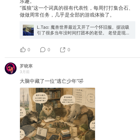
乐趣。
“孤狼”这一个词真的很有代表性，每周打打集合石、
做做周常任务，几乎是全部的游戏体验了。
L.Tao: 魔兽世界最近又开了一个怀旧服。据说吸
引了很多当年没时间打团本的老登。 老登是现在
网上对中年男人的调侃，团本是很难的大副本，
副本是几个人或者几十人一起打怪的一个地方，
0
有的大怪很厉害，十几年前不能固定时间的普通
0
0
玩家没有机会打。 当年那群二十几岁的人，大多
数都成了老登了。时光服给了这群人一个圆梦的
罗晓寒
机会。还是以前的游戏，只是副本难度调低了。
3月前
下了班做饭带娃，九十点钟以后孩子睡了，就是
这群老登们集体上线圆梦的机会。 在这个世界
大脑中藏了一位“逃亡少年”🤣
里，可以单人做任务升级，升级过程中能挖药采
矿赚金币，赚足了金币就可以去二十五人的副本
里打boss，打倒了boss就可以掉装备和武器。每
个boss掉四五件，掉的装备进行拍卖，价高者
得，所有金币给团长，再均分给大家。一般一个
团都会由一个会指挥，熟悉地图打法的团长，和
十几个装备很好很熟练的“打工者”，再叫几个不太
熟悉打法，装备不好的“老板”组成。 换句话说，
你不会打，只要有金币，就可以跟着一群人去体
验副本，还能买到心仪的武器和装备。慢慢的，
新手也能变成“打工者”。再赚其他“老板”的钱。 我