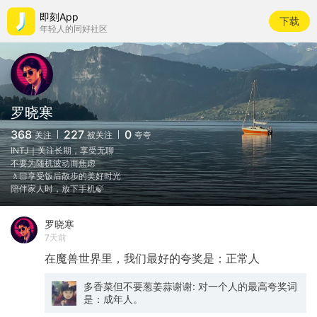
即刻App
下载
年轻人的同好社区
罗晓寒
368
227
0
关注
被关注
夸夸
INTJ｜关注长期，享受无聊
不要为随机波动而焦虑
🚶🏻享受饭后散步的美好时光
陪伴家人时，放下手机🍃
罗晓寒
7天前
在魔兽世界里，我们最好的夸奖是：正常人
多香菜但不要葱姜蒜谢谢: 对一个人的最高夸奖词
是：成年人。