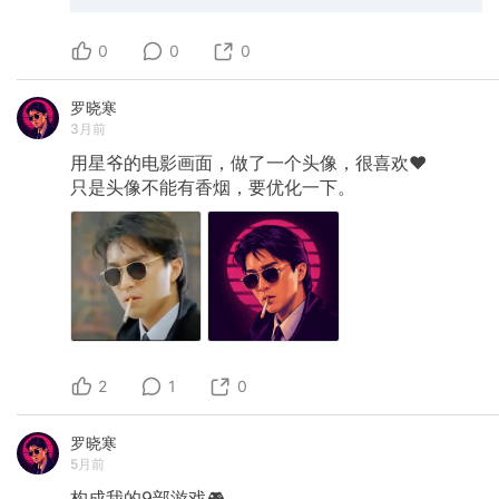
0
0
0
罗晓寒
3月前
用星爷的电影画面，做了一个头像，很喜欢❤️
只是头像不能有香烟，要优化一下。
2
1
0
罗晓寒
5月前
构成我的9部游戏🎮