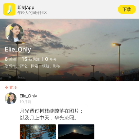
即刻App
下载
年轻人的同好社区
Elie_Only
6
15
0
关注
被关注
夸夸
🥰写作、评论、探索、领航、影响
置顶
Elie_Only
10月前
月光透过树枝缝隙落在图片；
以及月上中天，华光流照。