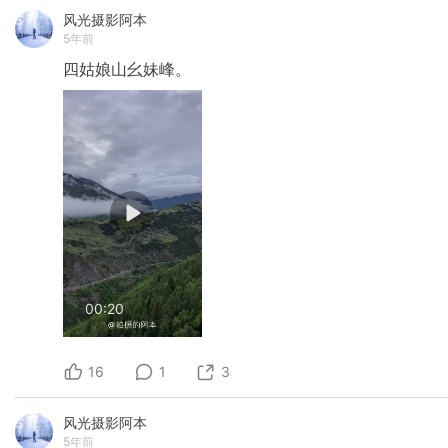
风光摄影阿本
5年前
四姑娘山幺妹峰。
00:20
16
1
3
风光摄影阿本
5年前