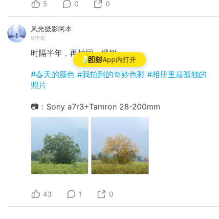
5
0
0
风光摄影阿本
5年前
时隔半年，再拍同一棵树。
App内打开
#春天的颜色
#我拍到的奇妙色彩
#相册里最孤独的
照片
📷：Sony a7r3+Tamron 28-200mm
43
1
0