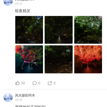
5年前
暗夜精灵
20
0
0
风光摄影阿本
5年前
两棵树的不同时刻