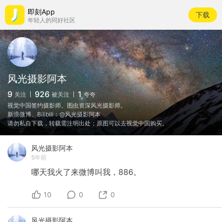
即刻App
下载
年轻人的同好社区
风光摄影阿本
9
926
1
关注
被关注
夸夸
视觉中国签约摄影师。图虫资深风光摄影师。
新浪微博、Bilibili：@风光摄影阿本
请勿私自下载，转载需注明出处；原图可以去视觉中国购买。
风光摄影阿本
5年前
哪天我火了来微博叫我，886。
10
0
0
风光摄影阿本