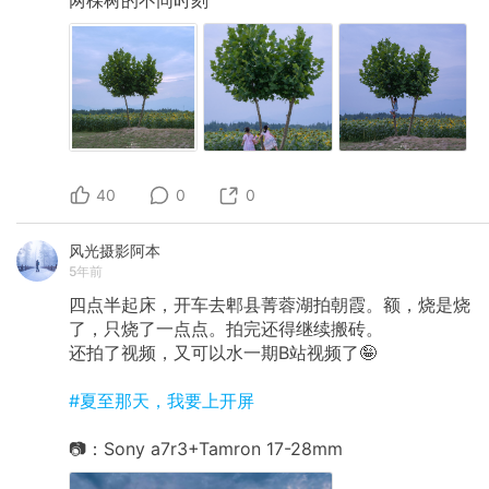
40
0
0
风光摄影阿本
5年前
四点半起床，开车去郫县菁蓉湖拍朝霞。额，烧是烧
了，只烧了一点点。拍完还得继续搬砖。
还拍了视频，又可以水一期B站视频了🤪
#夏至那天，我要上开屏
📷：Sony a7r3+Tamron 17-28mm