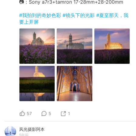
📷：Sony a7r3+tamron 17-28mm+28-200mm
#我拍到的奇妙色彩
#镜头下的光影
#夏至那天，我
要上开屏
57
5
1
风光摄影阿本
5年前