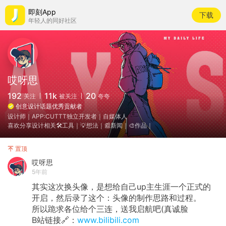
即刻App
下载
年轻人的同好社区
哎呀思
192
11k
20
关注
被关注
夸夸
创意设计话题优秀贡献者
设计师｜APP:CUTTT独立开发者｜自媒体人
喜欢分享设计相关🛠工具｜💡想法｜📰新闻｜🎨作品｜
置顶
哎呀思
5年前
其实这次换头像，是想给自己up主生涯一个正式的
开启，然后录了这个：头像的制作思路和过程。
所以跪求各位给个三连，送我启航吧(真诚脸
B站链接🔗：
www.bilibili.com