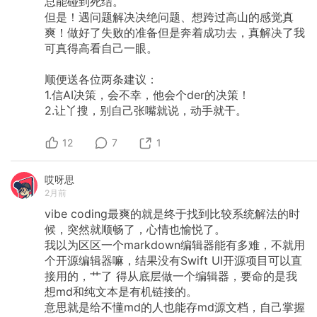
总能碰到死结。
但是！遇问题解决决绝问题、想跨过高山的感觉真
爽！做好了失败的准备但是奔着成功去，真解决了我
可真得高看自己一眼。
顺便送各位两条建议：
1.信AI决策，会不幸，他会个der的决策！
2.让丫搜，别自己张嘴就说，动手就干。
12
7
1
哎呀思
2月前
vibe
coding最爽的就是终于找到比较系统解法的时
候，突然就顺畅了，心情也愉悦了。
我以为区区一个markdown编辑器能有多难，不就用
个开源编辑器嘛，结果没有Swift
UI开源项目可以直
接用的，艹了
得从底层做一个编辑器，要命的是我
想md和纯文本是有机链接的。
意思就是给不懂md的人也能存md源文档，自己掌握