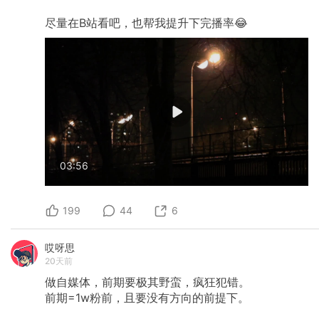
尽量在B站看吧，也帮我提升下完播率😂
03:56
199
44
6
哎呀思
20天前
做自媒体，前期要极其野蛮，疯狂犯错。
前期=1w粉前，且要没有方向的前提下。