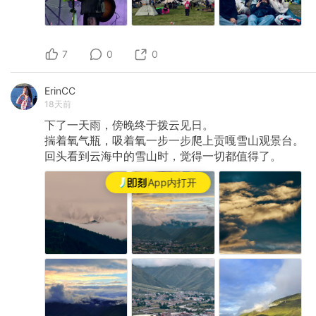
7
0
0
ErinCC
18天前
下了一天雨，傍晚终于拨云见日。
揣着氧气瓶，吸着氧一步一步爬上贡嘎雪山观景台。
回头看到云海中的雪山时，觉得一切都值得了。
App内打开