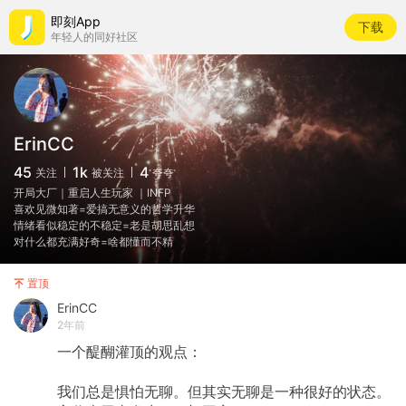
即刻App
下载
年轻人的同好社区
ErinCC
45
1k
4
关注
被关注
夸夸
开局大厂｜重启人生玩家 ｜INFP
喜欢见微知著=爱搞无意义的哲学升华
情绪看似稳定的不稳定=老是胡思乱想
对什么都充满好奇=啥都懂而不精
置顶
ErinCC
2年前
一个醍醐灌顶的观点：
我们总是惧怕无聊。但其实无聊是一种很好的状态。