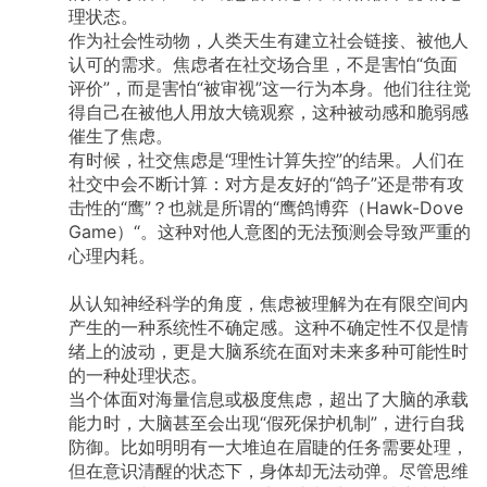
理状态。
作为社会性动物，人类天生有建立社会链接、被他人
认可的需求。焦虑者在社交场合里，不是害怕“负面
评价”，而是害怕“被审视”这一行为本身。他们往往觉
得自己在被他人用放大镜观察，这种被动感和脆弱感
催生了焦虑。
有时候，社交焦虑是“理性计算失控”的结果。人们在
社交中会不断计算：对方是友好的“鸽子”还是带有攻
击性的“鹰”？也就是所谓的“鹰鸽博弈（Hawk-Dove
Game）“。这种对他人意图的无法预测会导致严重的
心理内耗。
从认知神经科学的角度，焦虑被理解为在有限空间内
产生的一种系统性不确定感。这种不确定性不仅是情
绪上的波动，更是大脑系统在面对未来多种可能性时
的一种处理状态。
当个体面对海量信息或极度焦虑，超出了大脑的承载
能力时，大脑甚至会出现“假死保护机制”，进行自我
防御。比如明明有一大堆迫在眉睫的任务需要处理，
但在意识清醒的状态下，身体却无法动弹。尽管思维