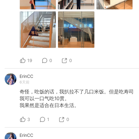
19
0
0
ErinCC
6天前
奇怪，吃饭的话，我扒拉不了几口米饭。但是吃寿司
我可以一口气吃10贯。
我果然是适合在日本生活。
3
1
0
ErinCC