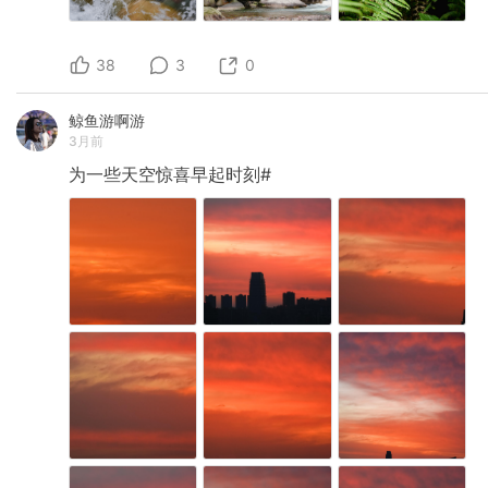
38
3
0
鲸鱼游啊游
3月前
为一些天空惊喜早起时刻#