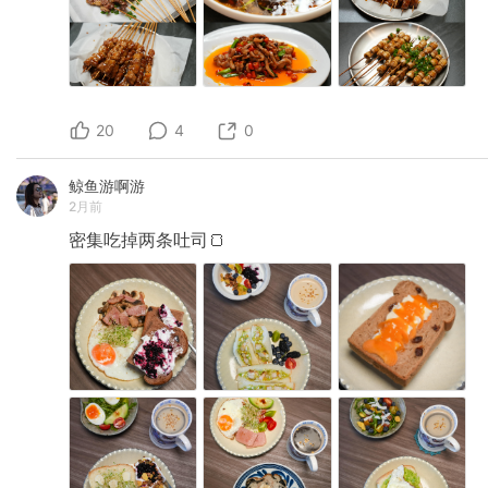
20
4
0
鲸鱼游啊游
2月前
密集吃掉两条吐司🍞