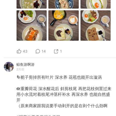
43
14
1
鲸鱼游啊游
2月前
🌀栀子剪掉所有叶片
深水养
花苞也能开出漩涡
🪷重瓣荷花
深水醒花后
斜剪枝尾
再把花枝倒置过来
用小水流对着枝尾冲茎杆补水
再深水养
也能自然盛
开
（原来商家跟我说要手动剥开的是在剥个什么劲啊