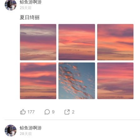
鲸鱼游啊游
25天前
夏日绮丽
177
9
2
鲸鱼游啊游
28天前