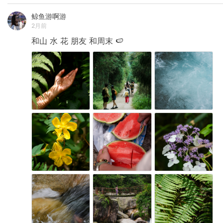
鲸鱼游啊游
2月前
和山
水
花
朋友
和周末
🍉