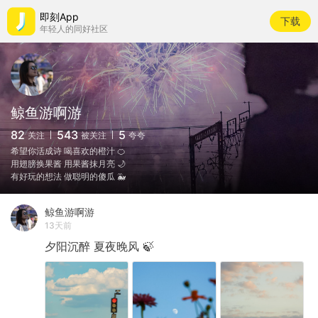
即刻App
下载
年轻人的同好社区
鲸鱼游啊游
82
543
5
关注
被关注
夸夸
希望你活成诗 喝喜欢的橙汁 🍊
用翅膀换果酱 用果酱抹月亮 🌙
有好玩的想法 做聪明的傻瓜 🐳
鲸鱼游啊游
13天前
夕阳沉醉
夏夜晚风
🍃