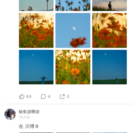
64
4
0
鲸鱼游啊游
19天前
在
川博📎