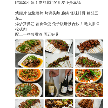
吃笨笨小院！成都北门的朋友还是幸福
烤腰片
烧椒腰片
烤狮头鹅
脆鳝
怪味排骨
糖醋五
花…
爆炒猪鼻筋
藿香鱼蛋
兔子版肝腰合炒
油呛九肚鱼
松板肉
配上一些酸甜酒
周五好🥂