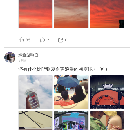
85
2
0
鲸鱼游啊游
3月前
还有什么比听到夏企更浪漫的初夏呢
(ゝ∀･)