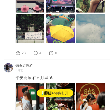
28
4
0
鲸鱼游啊游
3月前
平安喜乐
在五月里
🎋
App内打开