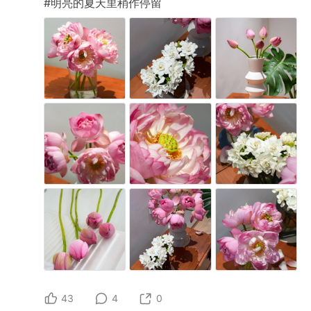
#明亮的夏天里稍作停留
43
4
0