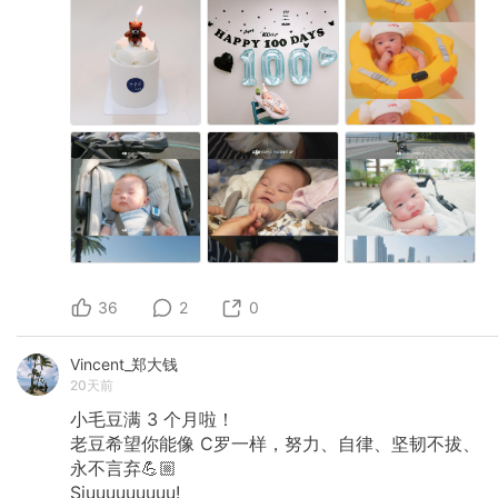
36
2
0
Vincent_郑大钱
20天前
小毛豆满
3
个月啦！
老豆希望你能像
C罗一样，努力、自律、坚韧不拔、
永不言弃💪🏼
Siuuuuuuuuu!