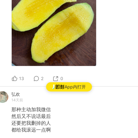
13
2
0
App内打开
弘欢
14天前
那种主动加我微信
然后又不说话最后
还要把我删掉的人
都给我滚远一点啊