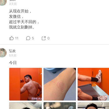
3天前
从现在开始，
发微信，
超过半天不回的，
我就立刻删掉。
11
5
0
弘欢
5天前
今日