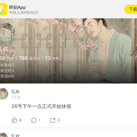
即刻App
下
年轻人的同好社区
弘欢
60
766
13
关注
被关注
夸夸
好好爱自己
不爱任何人
变成esfj
弘欢
2天前
26号下午一点正式开始休假
8
1
0
弘欢