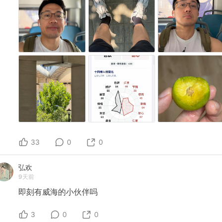
33
0
0
弘欢
9天前
即刻有威海的小伙伴吗
3
0
0