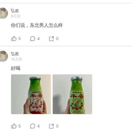
弘欢
9天前
你们说，东北男人怎么样
5
4
0
弘欢
10天前
好喝
5
4
0