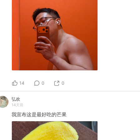
14
0
0
弘欢
14天前
我宣布这是最好吃的芒果