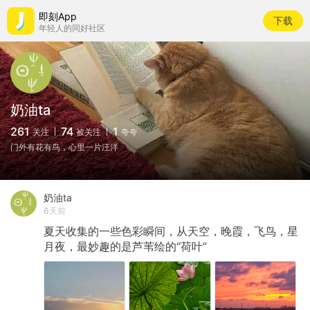
即刻App
下载
年轻人的同好社区
奶油ta
261
74
1
关注
被关注
夸夸
门外有花有鸟，心里一片汪洋
奶油ta
6天前
夏天收集的一些色彩瞬间，从天空，晚霞，飞鸟，星
月夜，最妙趣的是芦苇绘的“荷叶”