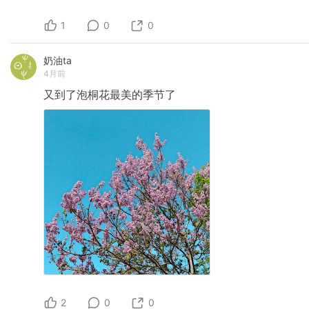
1
0
0
奶油ta
4月前
又到了泡桐花最美的季节了
2
0
0