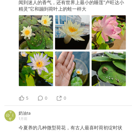
闻到迷人的香气，还有世界上最小的睡莲“卢旺达小
精灵”它和蹦到荷叶上的蛙一样大
5
0
0
奶油ta
1月前
今夏养的几种微型荷花，有古人最喜时荷初绽时状