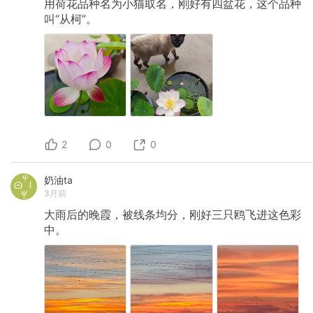
用荷花品种名为小猫取名，刚好有四盆花，这个品种
叫“从柯”。
2
0
0
奶油ta
3月前
大雨后的晚霞，被线条均分，刚好三只鸥飞进这色彩
中。