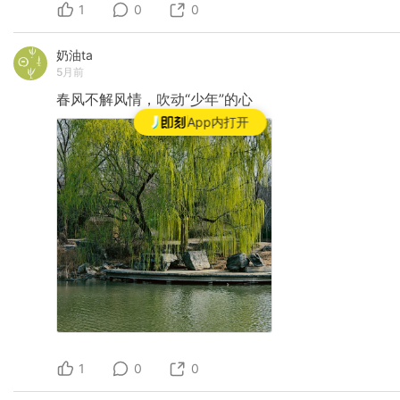
1
0
0
奶油ta
5月前
春风不解风情，吹动“少年”的心
App内打开
1
0
0