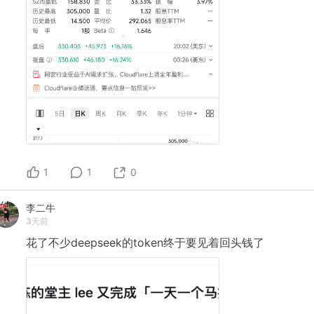
1
1
0
李二牛
3天前
花了不少deepseek的token终于要见着回头钱了