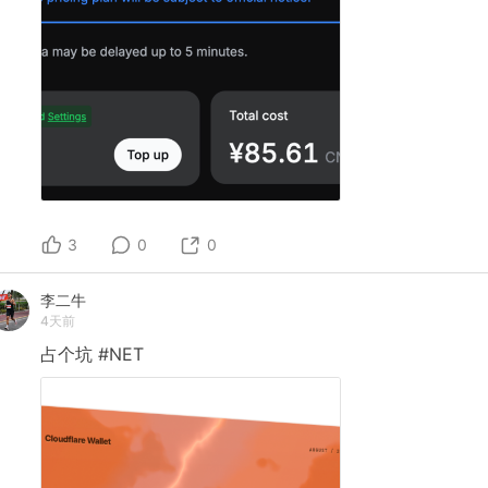
3
0
0
李二牛
4天前
占个坑
#NET