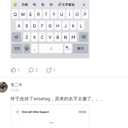
1
2
1
李二牛
2天前
终于改掉了wisetag，原来的名字太傻了。。。