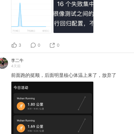
3
0
0
李二牛
4天前
前面跑的挺顺，后面明显核心体温上来了，放弃了