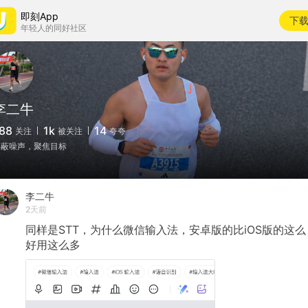
即刻App
下
年轻人的同好社区
李二牛
88
1k
14
关注
被关注
夸夸
屏蔽噪声，聚焦目标
李二牛
2天前
同样是STT，为什么微信输入法，安卓版的比iOS版的这么
好用这么多