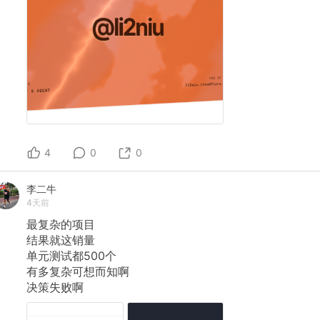
4
0
0
李二牛
4天前
最复杂的项目
结果就这销量
单元测试都500个
有多复杂可想而知啊
决策失败啊