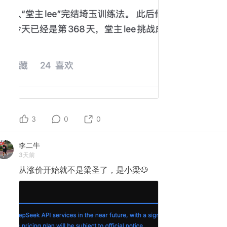
3
0
0
李二牛
3天前
从涨价开始就不是梁圣了，是小梁🐶