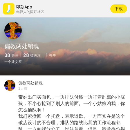
即刻App
下载
年轻人的同好社区
偏教两处销魂
38
28
1
关注
被关注
夸夸
一个处女座
偏教两处销魂
2天前
带娃出门买面包，一边排队付钱一边盯着乱窜的小屁
孩，不小心抢到了别人的前面。一个小姑娘凶我，你
怎么插队啊！
我赶紧撤回一个托盘，表示道歉。一方面实在是这个
破店设计的不合理，排队的路线比我的工作流程都
乱。一方面我分心了，没注意看。但是，我觉得你很