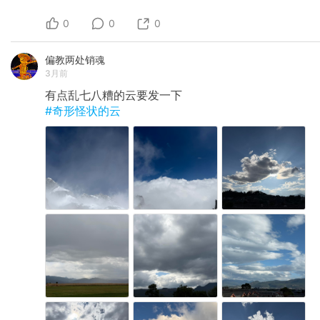
0
0
0
偏教两处销魂
3月前
有点乱七八糟的云要发一下
#奇形怪状的云