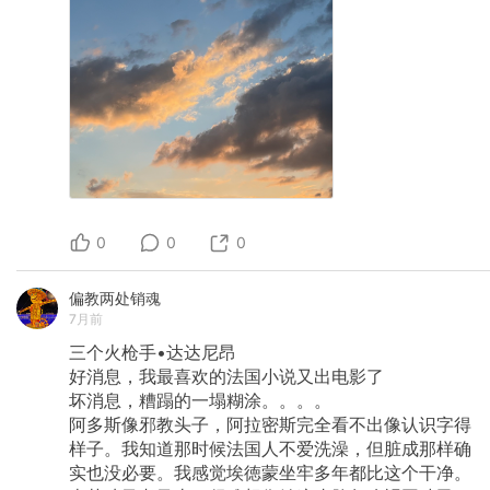
0
0
0
偏教两处销魂
7月前
三个火枪手•达达尼昂
好消息，我最喜欢的法国小说又出电影了
坏消息，糟蹋的一塌糊涂。。。。
阿多斯像邪教头子，阿拉密斯完全看不出像认识字得
样子。我知道那时候法国人不爱洗澡，但脏成那样确
实也没必要。我感觉埃徳蒙坐牢多年都比这个干净。