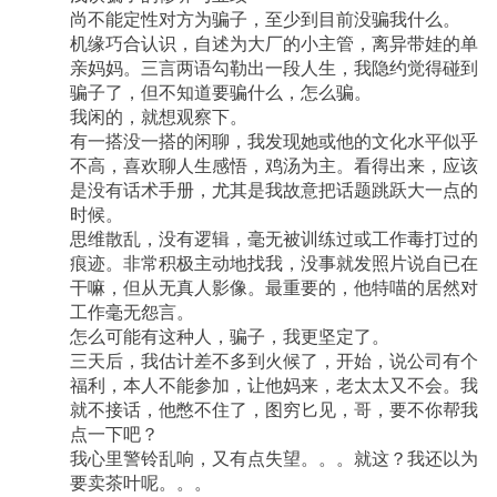
尚不能定性对方为骗子，至少到目前没骗我什么。
机缘巧合认识，自述为大厂的小主管，离异带娃的单
亲妈妈。三言两语勾勒出一段人生，我隐约觉得碰到
骗子了，但不知道要骗什么，怎么骗。
我闲的，就想观察下。
有一搭没一搭的闲聊，我发现她或他的文化水平似乎
不高，喜欢聊人生感悟，鸡汤为主。看得出来，应该
是没有话术手册，尤其是我故意把话题跳跃大一点的
时候。
思维散乱，没有逻辑，毫无被训练过或工作毒打过的
痕迹。非常积极主动地找我，没事就发照片说自已在
干嘛，但从无真人影像。最重要的，他特喵的居然对
工作毫无怨言。
怎么可能有这种人，骗子，我更坚定了。
三天后，我估计差不多到火候了，开始，说公司有个
福利，本人不能参加，让他妈来，老太太又不会。我
就不接话，他憋不住了，图穷匕见，哥，要不你帮我
点一下吧？
我心里警铃乱响，又有点失望。。。就这？我还以为
要卖茶叶呢。。。