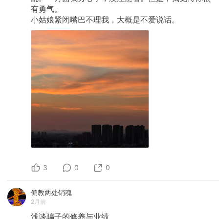
有勇气。
小姑娘紧闭嘴巴不理我，大概是不爱说话。
3
0
0
偏教两处销魂
2月前
浅谈骗子的修养与业绩