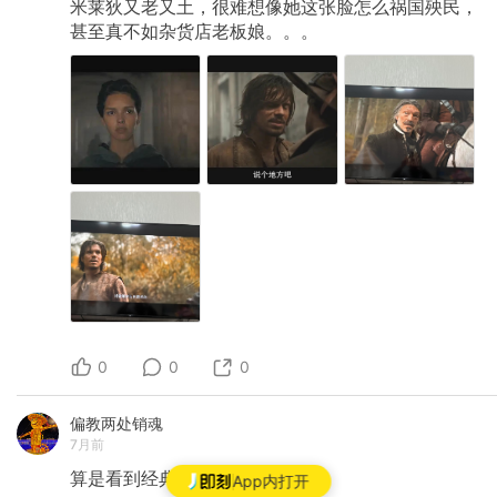
米莱狄又老又土，很难想像她这张脸怎么祸国殃民，
甚至真不如杂货店老板娘。。。
0
0
0
偏教两处销魂
7月前
算是看到经典了
App内打开