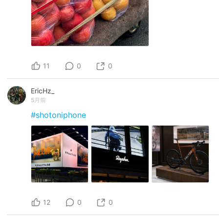
11
0
0
EricHz_
5月前
#shotoniphone
12
0
0