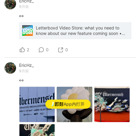
EricHz_
9月前
👀
Letterboxd Video Store: what you need to
know about our new feature coming soon •
Journal • A Letterboxd Magazine
2
0
0
EricHz_
9月前
👀
App内打开