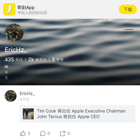
即刻App
下载
年轻人的同好社区
EricHz_
435
2k
5
关注
被关注
夸夸
📸
📱
↻
EricHz_
4月前
Tim Cook 将出任 Apple Executive Chairman
John Ternus 将担任 Apple CEO
3
0
0