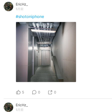
EricHz_
5月前
#shotoniphone
5
0
0
EricHz_
5月前