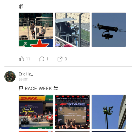
📹
11
1
0
EricHz_
5月前
🏁
RACE
WEEK
🔚