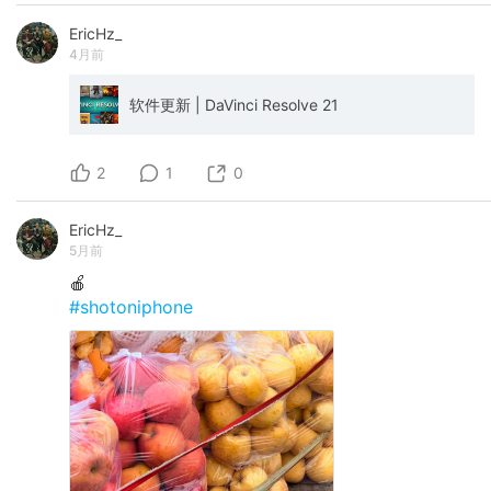
EricHz_
4月前
软件更新 | DaVinci Resolve 21
2
1
0
EricHz_
5月前
🍎
#shotoniphone