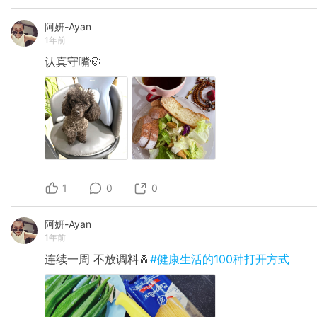
阿妍-Ayan
1年前
认真守嘴🐶
1
0
0
阿妍-Ayan
1年前
连续一周 不放调料🧂
#健康生活的100种打开方式