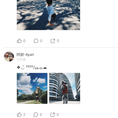
0
0
0
阿妍-Ayan
11月前
🍀️◡̈
²⁰²⁵/₀₉.₀₁☁︎
2
0
0