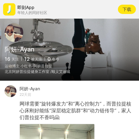
即刻App
下载
年轻人的同好社区
阿妍-Ayan
16
12
0
关注
被关注
夸夸
运动博主 小红书-阿妍普拉提
北京阿妍普拉提健身工作室 /顺义艾迪城
阿妍-Ayan
22天前
网球需要“旋转爆发力”和“离心控制力”，而普拉提核
心床刚好能练“深层稳定肌群”和“动力链传导”，家人
们普拉提不香吗🤗