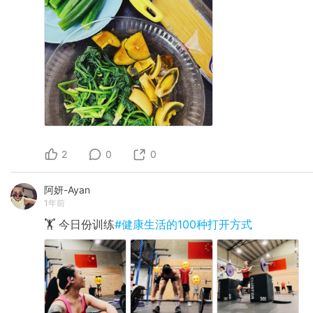
2
0
0
阿妍-Ayan
1年前
🏋️ 今日份训练
#健康生活的100种打开方式