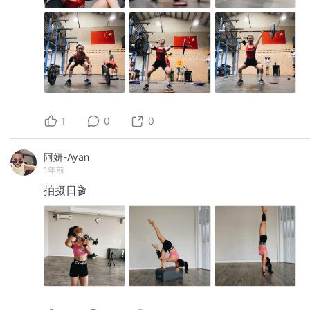
1
0
0
阿妍-Ayan
1年前
拍摄日🎬