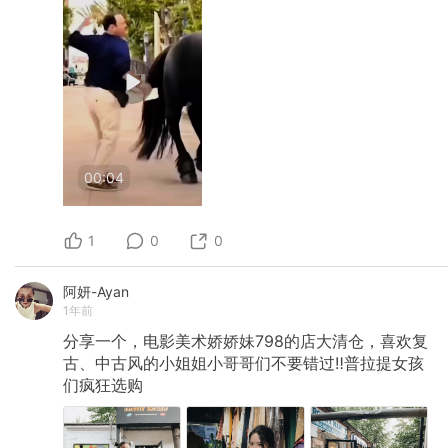
00:04
1
0
0
阿妍-Ayan
1年前
分享一个，电影美术娇娇妹798的店大清仓，喜欢复
古、中古风的小姐姐小哥哥们不要错过‼️普拉提女孩
们疯狂选购