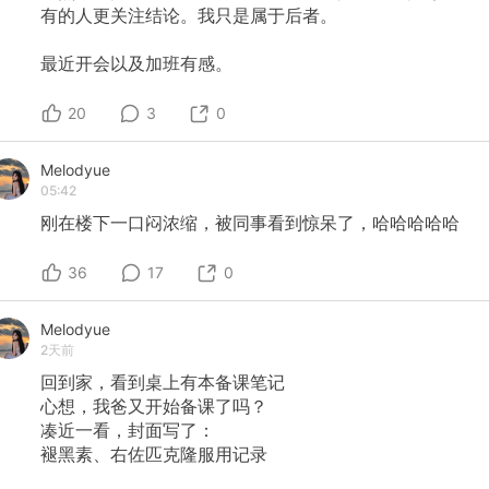
有的人更关注结论。我只是属于后者。
最近开会以及加班有感。
20
3
0
Melodyue
05:42
刚在楼下一口闷浓缩，被同事看到惊呆了，哈哈哈哈哈
36
17
0
Melodyue
2天前
回到家，看到桌上有本备课笔记
心想，我爸又开始备课了吗？
凑近一看，封面写了：
褪黑素、右佐匹克隆服用记录