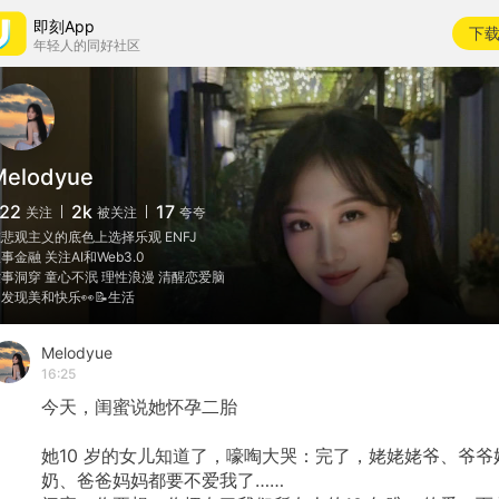
即刻App
下
年轻人的同好社区
Melodyue
22
2k
17
关注
被关注
夸夸
悲观主义的底色上选择乐观 ENFJ
事金融 关注AI和Web3.0
事洞穿 童心不泯 理性浪漫 清醒恋爱脑
发现美和快乐👀📝生活
Melodyue
16:25
今天，闺蜜说她怀孕二胎
她10
岁的女儿知道了，嚎啕大哭：完了，姥姥姥爷、爷爷
奶、爸爸妈妈都要不爱我了……