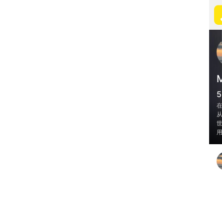
5
在
从
世
用