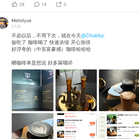
28
14
0
Melodyue
2天前
不必以后，不用下次，就在今天
@Chubby.
饭吃了 咖啡喝了 快速浓缩 开心加倍
好浮夸的（中东富豪感）咖啡哈哈哈
晒咖啡单是想说 好多屎哦🤣