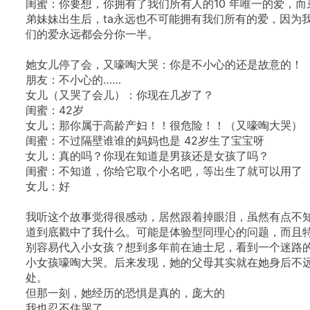
闺蜜：你要想，你拥有了我们所有人的10
年唯一的爱，而
弟妹妹出生后，ta永远也不可能拥有我们所有的爱，因为
们的爱永远都会分你一半。
她女儿停了会，又嚎啕大哭：你是不小心的还是故意的！
朋友：不小心的……
女儿（又哭了会儿）：你现在几岁了？
闺蜜：42岁
女儿：那你属于高龄产妇！！很危险！！（又嚎啕大哭）
闺蜜：不过隔壁谁谁的妈妈也是
42岁生了宝宝呀
女儿：真的吗？你现在知道是男孩还是女孩了吗？
闺蜜：不知道，你给它取个小名吧，等出生了就可以用了
女儿：好
我听这个故事觉得很感动，居然跟着掉眼泪，虽然有点不
道到底戳中了我什么。可能是体验型同理心的问题，而且
别容易代入小女孩？想到多年前在迪士尼，看到一个迷路
小女孩嚎啕大哭。后来发现，她的父母其实就在她身后不
处。
但那一刻，她经历的恐惧是真的，庞大的
我也忍不住哭了