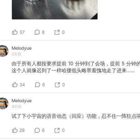
37
8
0
Melodyue
2天前
由于所有人都按要求提前
10
分钟到了会场，提前
5
分钟
这个人就像迟到了一样哈腰低头略带羞愧地走了进来……
34
6
0
Melodyue
3天前
试了下小宇宙的语音动态（回应）功能，忍不住一阵狂点
29
6
0