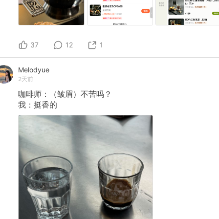
37
12
1
Melodyue
2天前
咖啡师：（皱眉）不苦吗？
我：挺香的