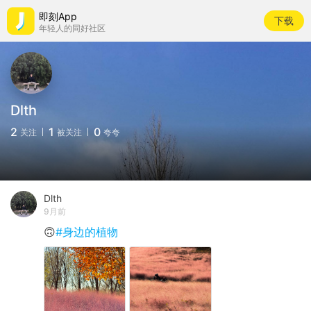
即刻App
下载
年轻人的同好社区
Dlth
2
1
0
关注
被关注
夸夸
Dlth
9月前
🙃
#身边的植物