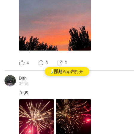
4
0
0
App内打开
Dlth
3年前
🎇🎆