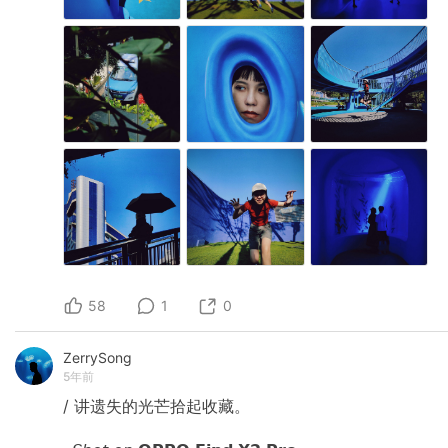
58
1
0
ZerrySong
5年前
/ 讲遗失的光芒拾起收藏。