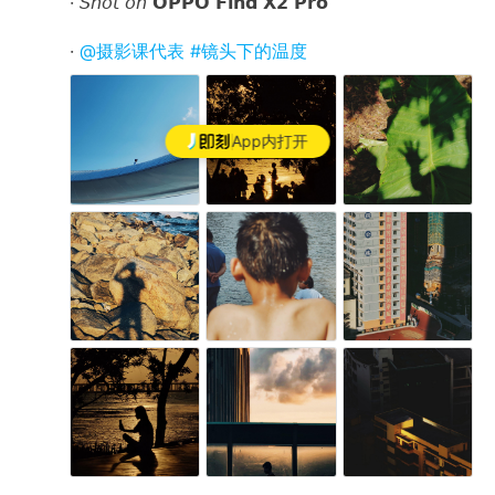
· 𝘚𝘩𝘰𝘵 𝘰𝘯 𝗢𝗣𝗣𝗢 𝗙𝗶𝗻𝗱 𝗫𝟮 𝗣𝗿𝗼
·
@摄影课代表
#镜头下的温度
App内打开