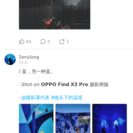
62
0
2
ZerrySong
5年前
/ 蓝，另一种蓝。
· 𝘚𝘩𝘰𝘵 𝘰𝘯 𝗢𝗣𝗣𝗢 𝗙𝗶𝗻𝗱 𝗫𝟯 𝗣𝗿𝗼 摄影师版
·
@摄影课代表
#镜头下的温度