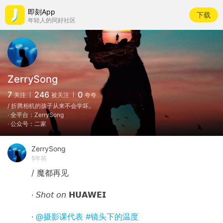
即刻App
下载
年轻人的同好社区
ZerrySong
7
246
0
关注
被关注
夸夸
/ 折腾相机的孩子从来不会学坏。
· 全平台：ZerrySong
· 公众号：二家
ZerrySong
5年前
/ 魔都再见
· 𝘚𝘩𝘰𝘵 𝘰𝘯 𝗛𝗨𝗔𝗪𝗘𝗜
·
@摄影课代表
#镜头下的温度