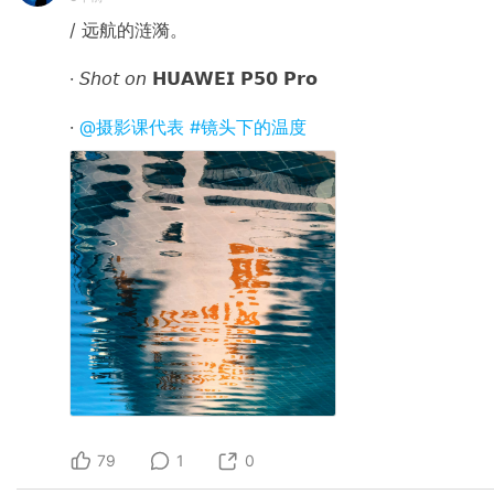
/ 远航的涟漪。
· 𝘚𝘩𝘰𝘵 𝘰𝘯 𝗛𝗨𝗔𝗪𝗘𝗜 𝗣𝟱𝟬 𝗣𝗿𝗼
·
@摄影课代表
#镜头下的温度
79
1
0