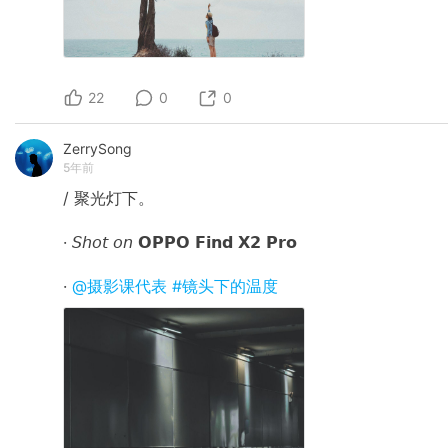
22
0
0
ZerrySong
5年前
/ 聚光灯下。
· 𝘚𝘩𝘰𝘵 𝘰𝘯 𝗢𝗣𝗣𝗢 𝗙𝗶𝗻𝗱 𝗫𝟮 𝗣𝗿𝗼
·
@摄影课代表
#镜头下的温度