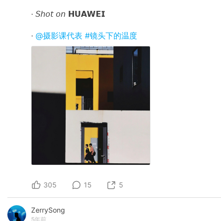
· 𝘚𝘩𝘰𝘵 𝘰𝘯 𝗛𝗨𝗔𝗪𝗘𝗜
·
@摄影课代表
#镜头下的温度
305
15
5
ZerrySong
5年前