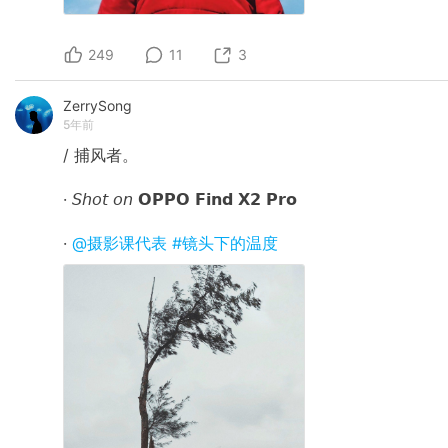
249
11
3
ZerrySong
5年前
/ 捕风者。
· 𝘚𝘩𝘰𝘵 𝘰𝘯 𝗢𝗣𝗣𝗢 𝗙𝗶𝗻𝗱 𝗫𝟮 𝗣𝗿𝗼
·
@摄影课代表
#镜头下的温度