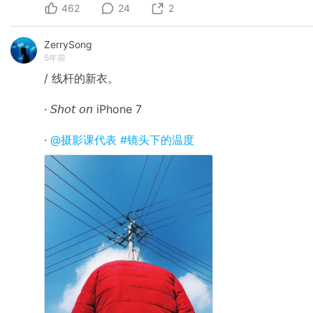
462
24
2
ZerrySong
5年前
/ 线杆的新衣。
· 𝘚𝘩𝘰𝘵 𝘰𝘯 iPhone 7
·
@摄影课代表
#镜头下的温度