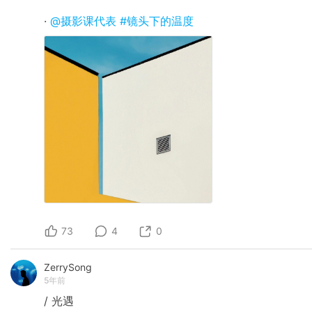
·
@摄影课代表
#镜头下的温度
73
4
0
ZerrySong
5年前
/ 光遇