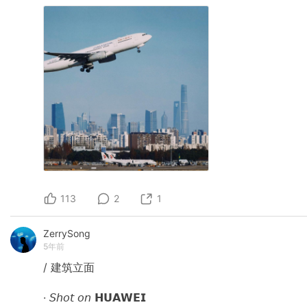
113
2
1
ZerrySong
5年前
/ 建筑立面
· 𝘚𝘩𝘰𝘵 𝘰𝘯 𝗛𝗨𝗔𝗪𝗘𝗜