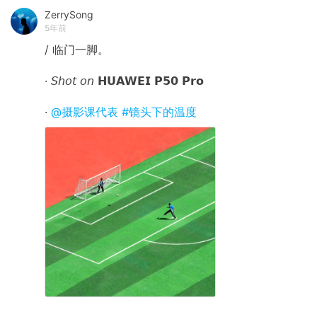
ZerrySong
5年前
/ 临门一脚。
· 𝘚𝘩𝘰𝘵 𝘰𝘯 𝗛𝗨𝗔𝗪𝗘𝗜 𝗣𝟱𝟬 𝗣𝗿𝗼
·
@摄影课代表
#镜头下的温度