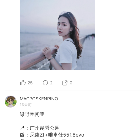
25
2
0
MACPOSKENPINO
13天前
绿野幽闲💚
📍：广州越秀公园
📸：尼康Zf+唯卓仕551.8evo