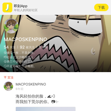
即刻App
下载
年轻人的同好社区
MACPOSKENPINO
54
92
1
关注
被关注
夸夸
🤬傻瓜一枚，不喜勿撩。
🫡社会主义沙雕接班人，
🫢养三个孩子的打工人，
🙄不定期发一下沙雕图。
置顶
MACPOSKENPINO
6年前
海风轻拍你的脸，🌊💨
而我拍下莞尔的你。📷✨