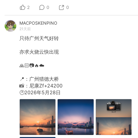
2
0
0
MACPOSKENPINO
21天前
只待广州天气好转
亦求火烧云快出现
🙏🏻📷🔥☁️
📍：广州猎德大桥
📸：尼康Zf+24200
🕐2026年5月28日