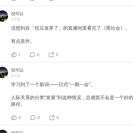
倪可以
2月前
没想到在「恬豆发芽了」的直播间里看完了《黑社会》。
有点意外。
1
0
0
倪可以
3月前
学习到了一个新词——日式“一期一会”。
人际关系的分类“发展”到这种情况，总感觉不会是一个好
路径。
0
0
0
倪可以