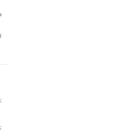
神
与
不
，
不