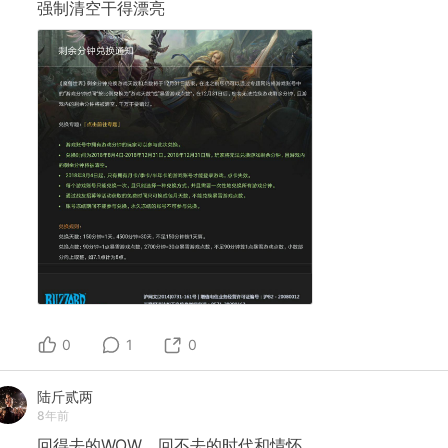
强制清空干得漂亮
0
1
0
陆斤贰两
8年前
回得去的WOW，回不去的时代和情怀……