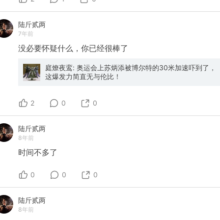
陆斤贰两
7年前
没必要怀疑什么，你已经很棒了
庭燎夜鸾: 奥运会上苏炳添被博尔特的30米加速吓到了，
这爆发力简直无与伦比！
2
0
0
陆斤贰两
8年前
时间不多了
0
0
0
陆斤贰两
8年前