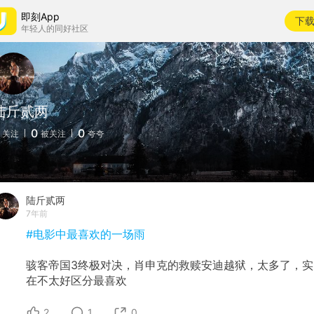
即刻App
下
年轻人的同好社区
陆斤贰两
0
0
关注
被关注
夸夸
陆斤贰两
7年前
#电影中最喜欢的一场雨
骇客帝国3终极对决，肖申克的救赎安迪越狱，太多了，实
在不太好区分最喜欢
2
1
0