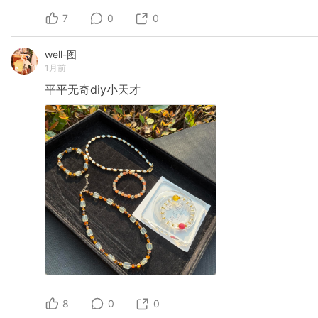
7
0
0
well-图
1月前
平平无奇diy小天才
8
0
0