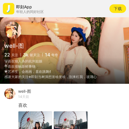
即刻App
下载
年轻人的同好社区
well-图
22
3k
14
关注
被关注
夸夸
🐻喜欢狼人杀的杭州姑娘
💐喜欢接触新鲜事物
💗艺术生，会画画，喜欢跳舞💃
感谢大家的关注➕即刻当树洞想发啥发啥，别来杠我，玻璃心
well-图
14天前
喜欢