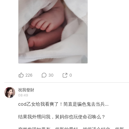
226
30
0
祝我發財
08:49
cod乙女给我看爽了！简直是骗色鬼去当兵…
结果我外甥问我，舅妈你也玩使命召唤么？