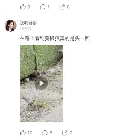
9
1
0
祝我發財
15天前
在路上看到黄鼠狼真的是头一回
00:05
10
6
0