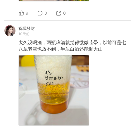
9
0
0
祝我發財
10天前
太久没喝酒，两瓶啤酒就觉得微微眩晕，以前可是七
八瓶老雪也放不到，半瓶白酒还能侃大山