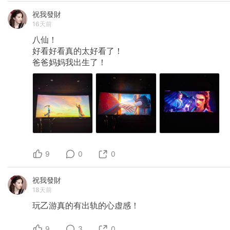
祝我發財
16天前
八仙！
好看好看真的太好看了！
爸爸妈妈我出生了！
9
0
0
祝我發財
18天前
玩乙游真的有出轨的心虚感！
9
3
0