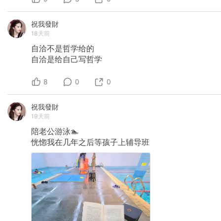
祝我發財
18天前
自洽不是哲学给的
自洽是给自己写哲学
8
0
0
祝我發財
19天前
陪老公游泳🏊
恍惚我在几年之后等孩子上辅导班