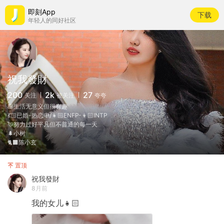
即刻App
下载
年轻人的同好社区
祝我發財
200
2k
27
关注
被关注
夸夸
🥞生活无意义但很有趣
💃🏻已婚-热恋中/👧🏻ENFP-👦🏻INTP
💘努力过好平凡但不普通的每一天
🌲小树
🐈‍⬛陈小玄
置顶
祝我發財
8月前
我的女儿👧🏻