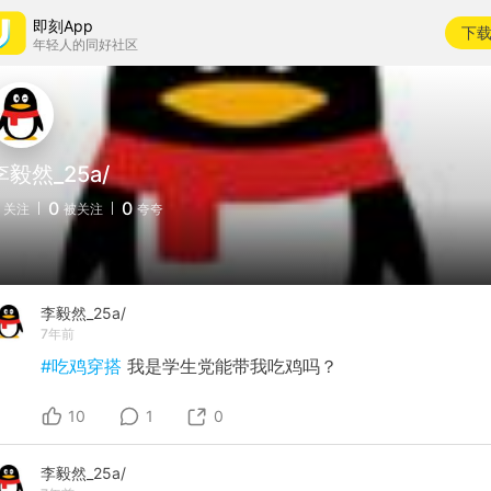
即刻App
下
年轻人的同好社区
李毅然_25a/
0
0
关注
被关注
夸夸
李毅然_25a/
7年前
#吃鸡穿搭
我是学生党能带我吃鸡吗？
10
1
0
李毅然_25a/